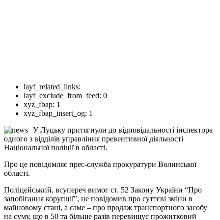
layf_related_links:
layf_exclude_from_feed:
0
xyz_fbap:
1
xyz_fbap_insert_og:
1
У Луцьку притягнули до відповідальності інспектора
одного з відділів управління превентивної діяльності
Національної поліції в області.
Про це повідомляє прес-служба прокуратури Волинської
області.
Поліцейський, всупереч вимог ст. 52 Закону України “Про
запобігання корупції”, не повідомив про суттєві зміни в
майновому стані, а саме – про продаж транспортного засобу
на суму, що в 50 та більше разів перевищує прожитковий