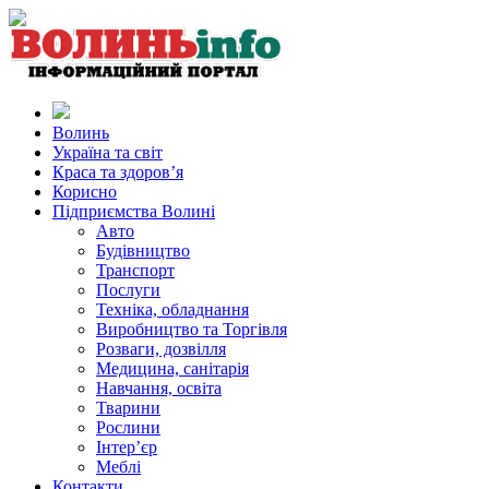
Волинь
Україна та світ
Краса та здоров’я
Корисно
Підприємства Волині
Авто
Будівництво
Транспорт
Послуги
Техніка, обладнання
Виробництво та Торгівля
Розваги, дозвілля
Медицина, санітарія
Навчання, освіта
Тварини
Рослини
Інтер’єр
Меблі
Контакти