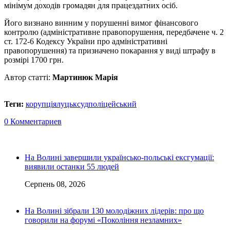
мінімум доходів громадян для працездатних осіб.
Його визнано винним у порушенні вимог фінансового
контролю (адміністративне правопорушення, передбачене ч. 2
ст. 172-6 Кодексу України про адміністративні
правопорушення) та призначено покарання у виді штрафу в
розмірі 1700 грн.
Автор статті:
Мартинюк Марія
Теги:
корупція
луцьк
суд
поліцейський
0 Комментариев
На Волині завершили українсько-польські ексгумації:
виявили останки 55 людей
Серпень 08, 2026
На Волині зібрали 130 молодіжних лідерів: про що
говорили на форумі «Покоління незламних»