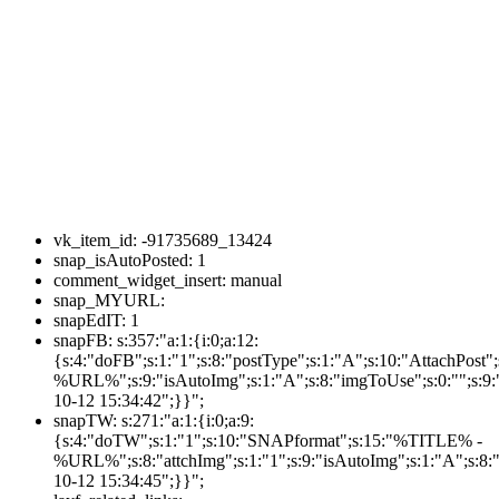
vk_item_id:
-91735689_13424
snap_isAutoPosted:
1
comment_widget_insert:
manual
snap_MYURL:
snapEdIT:
1
snapFB:
s:357:"a:1:{i:0;a:12:
{s:4:"doFB";s:1:"1";s:8:"postType";s:1:"A";s:10:"AttachPos
%URL%";s:9:"isAutoImg";s:1:"A";s:8:"imgToUse";s:0:"";s:9:"
10-12 15:34:42";}}";
snapTW:
s:271:"a:1:{i:0;a:9:
{s:4:"doTW";s:1:"1";s:10:"SNAPformat";s:15:"%TITLE% -
%URL%";s:8:"attchImg";s:1:"1";s:9:"isAutoImg";s:1:"A";s:8:"
10-12 15:34:45";}}";