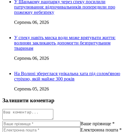
У Шацькому нацпарку через спеку посилили
патрулювання: відпочивальників попередили про
пожежну небезпеку
Серпень 06, 2026
У спеку навіть миска води може врятувати життя:
волинян закликають допомогти безпритульним
тваринам
Серпень 06, 2026
На Волині збереглася унікальна хата під солом'яною
стріхою, якій майже 300 років
Серпень 05, 2026
Залишити коментар
Ваше прізвище
*
Електронна пошта
*