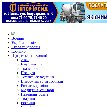
Волинь
Україна та світ
Краса та здоров’я
Корисно
Підприємства Волині
Авто
Будівництво
Транспорт
Послуги
Техніка, обладнання
Виробництво та Торгівля
Розваги, дозвілля
Медицина, санітарія
Навчання, освіта
Тварини
Рослини