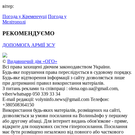
вітер:
Погода у Кременчуці
Погода у
Мелітополі
РЕКОМЕНДУЄМО
ДОПОМОГА АРМІЇ ЗСУ
©
Видавничий дім «ОГО»
Всі права захищені діючим законодавством України.
Будь-яке порушення права переслідується в судовому порядку.
Будь-яке відтворення інформації з сайту дозволяється лише
при дотриманні правил використання матеріалів.
З питань реклами та співпраці : olena.ogo.ua@gmail.com,
viber/whatsapp 050 339 33 34
E-mail редакції: volyninfo.news@gmail.com Телефон:
+380508364150
Використання будь-яких матеріалів, розміщених на сайті,
дозволяється за умови посилання на ВолиньІнфо у першому
або другому абзаці. Для інтернет видань обов'язкове - пряме,
відкрите для пошукових систем гіперпосилання. Посилання
має бути розміщено незалежно від повного або часткового