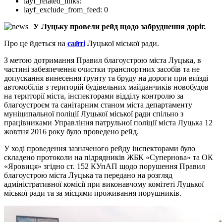
layf_related_links:
layf_exclude_from_feed:
0
У Луцьку провели рейд щодо забруднення доріг.
Про це йдеться на
сайті
Луцької міської ради.
З метою дотримання Правил благоустрою міста Луцька, в
частині забезпечення очистки транспортних засобів та не
допускання винесення ґрунту та бруду на дороги при виїзді
автомобілів з територій будівельних майданчиків новобудов
на території міста, інспекторами відділу контролю за
благоустроєм та санітарним станом міста департаменту
муніципальної поліції Луцької міської ради спільно з
працівниками Управління патрульної поліції міста Луцька 12
жовтня 2016 року було проведено рейд.
У ході проведення зазначеного рейду інспекторами було
складено протоколи на підрядників ЖБК «Супернова» та ОК
«Яровиця» згідно ст. 152 КУпАП щодо порушення Правил
благоустрою міста Луцька та передано на розгляд
адміністративної комісії при виконавчому комітеті Луцької
міської ради та за місцями проживання порушників.