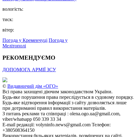
вологість:
тиск:
вітер:
Погода у Кременчуці
Погода у
Мелітополі
РЕКОМЕНДУЄМО
ДОПОМОГА АРМІЇ ЗСУ
©
Видавничий дім «ОГО»
Всі права захищені діючим законодавством України.
Будь-яке порушення права переслідується в судовому порядку.
Будь-яке відтворення інформації з сайту дозволяється лише
при дотриманні правил використання матеріалів.
З питань реклами та співпраці : olena.ogo.ua@gmail.com,
viber/whatsapp 050 339 33 34
E-mail редакції: volyninfo.news@gmail.com Телефон:
+380508364150
Використання будь-яких матеріалів, розміщених на сайті,