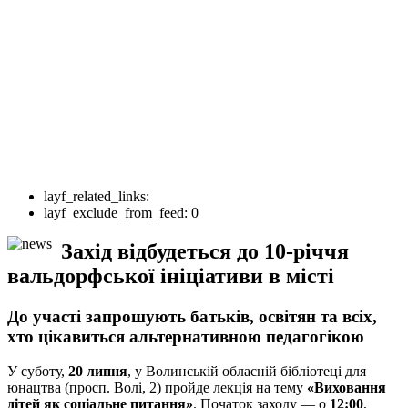
layf_related_links:
layf_exclude_from_feed:
0
Захід відбудеться до 10-річчя
вальдорфської ініціативи в місті
До участі запрошують батьків, освітян та всіх,
хто цікавиться альтернативною педагогікою
У суботу,
20 липня
, у Волинській обласній бібліотеці для
юнацтва (просп. Волі, 2) пройде лекція на тему
«Виховання
дітей як соціальне питання»
. Початок заходу — о
12:00
,