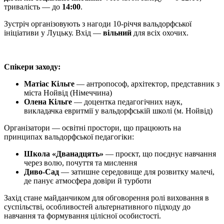
тривалість — до
14:00
.
Зустріч організовують з нагоди 10-річчя вальдорфської
ініціативи у Луцьку. Вхід —
вільний
для всіх охочих.
Спікери заходу:
Матіас Кільге
— антропософ, архітектор, представник з
міста Нойвід (Німеччина)
Олена Кільге
— доцентка педагогічних наук,
викладачка евритмії у вальдорфській школі (м. Нойвід)
Організатори — освітні простори, що працюють на
принципах вальдорфської педагогіки:
Школа «Дванадцять»
— проєкт, що поєднує навчання
через волю, почуття та мислення
Диво-Сад
— затишне середовище для розвитку малечі,
де панує атмосфера довіри й турботи
Захід стане майданчиком для обговорення ролі виховання в
суспільстві, особливостей альтернативного підходу до
навчання та формування цілісної особистості.