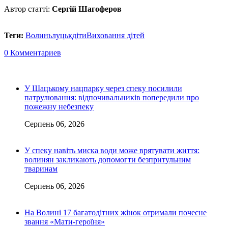
Автор статті:
Сергій Шагоферов
Теги:
Волинь
луцьк
діти
Виховання дітей
0 Комментариев
У Шацькому нацпарку через спеку посилили
патрулювання: відпочивальників попередили про
пожежну небезпеку
Серпень 06, 2026
У спеку навіть миска води може врятувати життя:
волинян закликають допомогти безпритульним
тваринам
Серпень 06, 2026
На Волині 17 багатодітних жінок отримали почесне
звання «Мати-героїня»