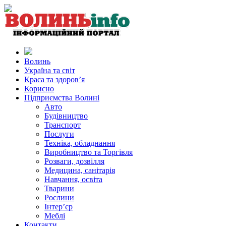
Волинь
Україна та світ
Краса та здоров’я
Корисно
Підприємства Волині
Авто
Будівництво
Транспорт
Послуги
Техніка, обладнання
Виробництво та Торгівля
Розваги, дозвілля
Медицина, санітарія
Навчання, освіта
Тварини
Рослини
Інтер’єр
Меблі
Контакти