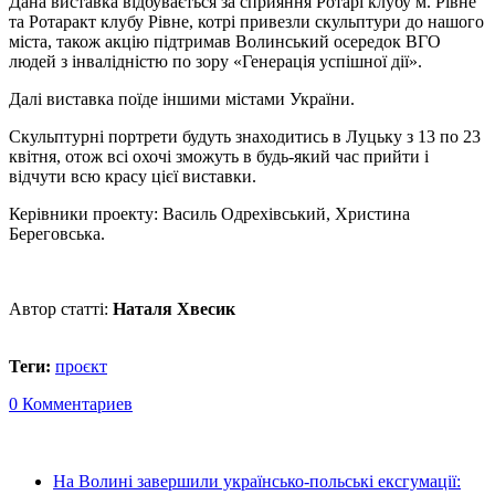
Дана виставка відбувається за сприяння Ротарі клубу м. Рівне
та Ротаракт клубу Рівне, котрі привезли скульптури до нашого
міста, також акцію підтримав Волинський осередок ВГО
людей з інвалідністю по зору «Генерація успішної дії».
Далі виставка поїде іншими містами України.
Скульптурні портрети будуть знаходитись в Луцьку з 13 по 23
квітня, отож всі охочі зможуть в будь-який час прийти і
відчути всю красу цієї виставки.
Керівники проекту: Василь Одрехівський, Христина
Береговська.
Автор статті:
Наталя Хвесик
Теги:
проєкт
0 Комментариев
На Волині завершили українсько-польські ексгумації: