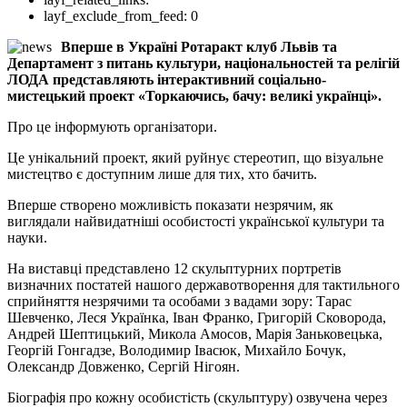
layf_exclude_from_feed:
0
Вперше в Україні Ротаракт клуб Львів та
Департамент з питань культури, національностей та релігій
ЛОДА представляють інтерактивний соціально-
мистецький проект «Торкаючись, бачу: великі українці».
Про це інформують організатори.
Це унікальний проект, який руйнує стереотип, що візуальне
мистецтво є доступним лише для тих, хто бачить.
Вперше створено можливість показати незрячим, як
виглядали найвидатніші особистості української культури та
науки.
На виставці представлено 12 скульптурних портретів
визначних постатей нашого державотворення для тактильного
сприйняття незрячими та особами з вадами зору: Тарас
Шевченко, Леся Українка, Іван Франко, Григорій Сковорода,
Андрей Шептицький, Микола Амосов, Марія Заньковецька,
Георгій Гонгадзе, Володимир Івасюк, Михайло Бочук,
Олександр Довженко, Сергій Нігоян.
Біографія про кожну особистість (скульптуру) озвучена через