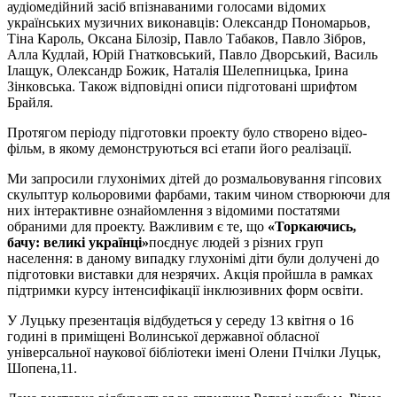
аудіомедійний засіб впізнаваними голосами відомих
українських музичних виконавців: Олександр Пономарьов,
Тіна Кароль, Оксана Білозір, Павло Табаков, Павло Зібров,
Алла Кудлай, Юрій Гнатковський, Павло Дворський, Василь
Ілащук, Олександр Божик, Наталія Шелепницька, Ірина
Зінковська. Також відповідні описи підготовані шрифтом
Брайля.
Протягом періоду підготовки проекту було створено відео-
фільм, в якому демонструються всі етапи його реалізації.
Ми запросили глухонімих дітей до розмальовування гіпсових
скульптур кольоровими фарбами, таким чином створюючи для
них інтерактивне ознайомлення з відомими постатями
обраними для проекту. Важливим є те, що
«Торкаючись,
бачу: великі українці»
поєднує людей з різних груп
населення: в даному випадку глухонімі діти були долучені до
підготовки виставки для незрячих. Акція пройшла в рамках
підтримки курсу інтенсифікації інклюзивних форм освіти.
У Луцьку презентація відбудеться у середу 13 квітня о 16
годині в приміщені Волинської державної обласної
універсальної наукової бібліотеки імені Олени Пчілки Луцьк,
Шопена,11.