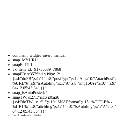
comment_widget_insert:
manual
snap_MYURL:
snapEdIT:
1
vk_item_id:
-91735689_7868
snapFB:
s:357:"a:1:{i:0;a:12:
{s:4:"doFB";s:1:"1";s:8:"postType";s:1:"A";s:10:"AttachPos
%URL%";s:9:"isAutoImg";s:1:"A";s:8:"imgToUse";s:0:"";s:9:"
04-12 05:43:34";}}";
snap_isAutoPosted:
1
snapTW:
s:271:"a:1:{i:0;a:9:
{s:4:"doTW";s:1:"1";s:10:"SNAPformat";s:15:"%TITLE% -
%URL%";s:8:"attchImg";s:1:"1";s:9:"isAutoImg";s:1:"A";s:8:"
04-12 05:43:35";}}";
layf_related_links: