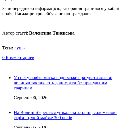
За попередньою інформацією, загоряння трапилося у кабіні
водія. Пасажири тролейбуса не постраждали.
Автор статті:
Валентина Тиненська
Теги:
луцьк
0 Комментариев
У спеку навіть миска води може врятувати життя:
волинян закликають допомогти безпритульним
тваринам
Серпень 06, 2026
На Волині збереглася унікальна хата під солом'яною
стріхою, якій майже 300 років
Серпень 05, 2026