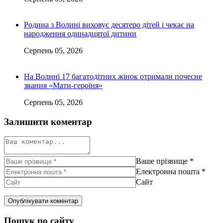
Родина з Волині виховує десятеро дітей і чекає на
народження одинадцятої дитини
Серпень 05, 2026
На Волині 17 багатодітних жінок отримали почесне
звання «Мати-героїня»
Серпень 05, 2026
Залишити коментар
Ваше прізвище
*
Електронна пошта
*
Сайт
Пошук по сайту