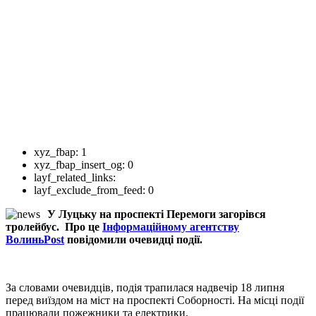
xyz_fbap:
1
xyz_fbap_insert_og:
0
layf_related_links:
layf_exclude_from_feed:
0
У Луцьку на проспекті Перемоги загорівся
тролейбус. Про це
Інформаційному агентству
ВолиньPost
повідомили очевидці події.
За словами очевидців, подія трапилася надвечір 18 липня
перед виїздом на міст на проспекті Соборності. На місці події
працювали пожежники та електрики.