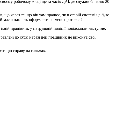
воєму робочому місці ще за часів ДАІ, де служив близько 20
, що через те, що він там працює, як в старій системі це було
е й маєш наглість оформляти на мене протокол!
їхній працівник у патрульній поліції повідомили наступне:
авлені до суду, наразі цей працівник не виконує свої
ити цю справу на гальмах.