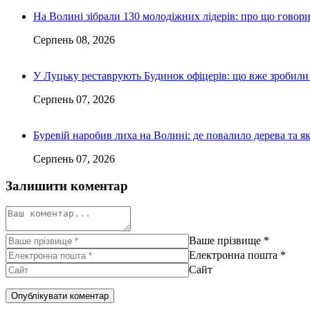
На Волині зібрали 130 молодіжних лідерів: про що говор
Серпень 08, 2026
У Луцьку реставрують Будинок офіцерів: що вже зробили 
Серпень 07, 2026
Буревій наробив лиха на Волині: де повалило дерева та 
Серпень 07, 2026
Залишити коментар
Ваше прізвище
*
Електронна пошта
*
Сайт