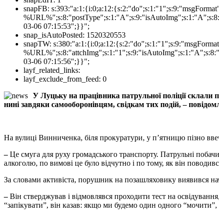
snapFB:
s:393:"a:1:{i:0;a:12:{s:2:"do";s:1:"1";s:9:"msgForm
%URL%";s:8:"postType";s:1:"A";s:9:"isAutoImg";s:1:"A";s:8:
03-06 07:15:53";}}";
snap_isAutoPosted:
1520320553
snapTW:
s:380:"a:1:{i:0;a:12:{s:2:"do";s:1:"1";s:9:"msgFor
%URL%";s:8:"attchImg";s:1:"1";s:9:"isAutoImg";s:1:"A";s:8:"
03-06 07:15:56";}}";
layf_related_links:
layf_exclude_from_feed:
0
У Луцьку на працівника патрульної поліції склали 
нині завдяки самооборонівцям, свідкам тих подій, – повідо
На вулиці Винниченка, біля прокуратури, у п’ятницю пізно ввеч
–
Це смуга для руху громадського транспорту. Патрульні побачил
алкоголю, по вимові це було відчутно і по тому, як він поводи
За словами активіста, порушник на позашляховику виявився на
–
Він стверджував і відмовлявся проходити тест на освідування,
“запікувати”, він казав: якщо ми будемо один одного “мочити”,