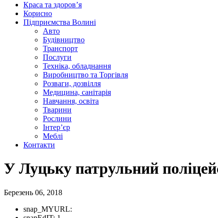
Краса та здоров’я
Корисно
Підприємства Волині
Авто
Будівництво
Транспорт
Послуги
Техніка, обладнання
Виробництво та Торгівля
Розваги, дозвілля
Медицина, санітарія
Навчання, освіта
Тварини
Рослини
Інтер’єр
Меблі
Контакти
У Луцьку патрульний поліцей
Березень 06, 2018
snap_MYURL:
snapEdIT:
1