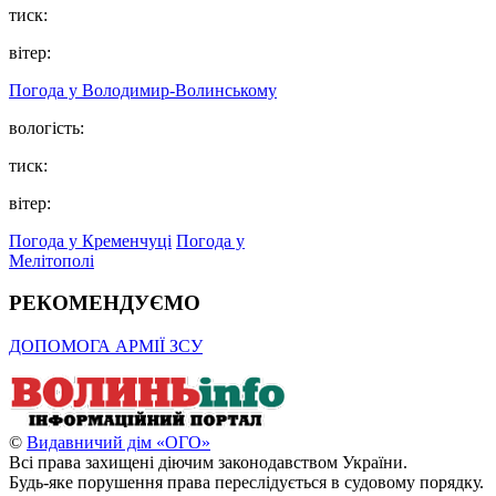
тиск:
вітер:
Погода у Володимир-Волинському
вологість:
тиск:
вітер:
Погода у Кременчуці
Погода у
Мелітополі
РЕКОМЕНДУЄМО
ДОПОМОГА АРМІЇ ЗСУ
©
Видавничий дім «ОГО»
Всі права захищені діючим законодавством України.
Будь-яке порушення права переслідується в судовому порядку.