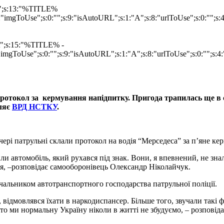
at";s:13:"%TITLE%
"imgToUse";s:0:"";s:9:"isAutoURL";s:1:"A";s:8:"urlToUse";s:0:"";s
mat";s:15:"%TITLE% -
imgToUse";s:0:"";s:9:"isAutoURL";s:1:"A";s:8:"urlToUse";s:0:"";s:4:
протокол за кермування напідпитку. Пригода трапилась ще в с
мляє
ВРД НСТКУ
.
ері патрульні склали протокол на водія “Мерседеса” за п’яне ке
и автомобіль, який рухався під знак. Вони, я впевнений, не знал
вся, –розповідає самооборонівець Олександр Ніколайчук.
чальником автотранспортного господарства патрульної поліції.
 відмовлявся їхати в наркодиспансер. Більше того, звучали такі 
 то ми нормальну Україну ніколи в житті не збудуємо, – розпові