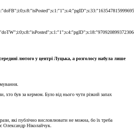
:4:"doFB";i:0;s:8:"isPosted";s:1:"1";s:4:"pgID";s:33:"16354781599
"doTW";i:0;s:8:"isPosted";s:1:"1";s:4:"pgID";s:18:"970920899372306
ередині лютого у центрі Луцька, а розголосу набула лише
рмування.
и, хто був за кермом.
Було від нього чути різкий запах
фрази, які публічно висловлювати не можна, бо їх треба
дає Олександр Ніколайчук.