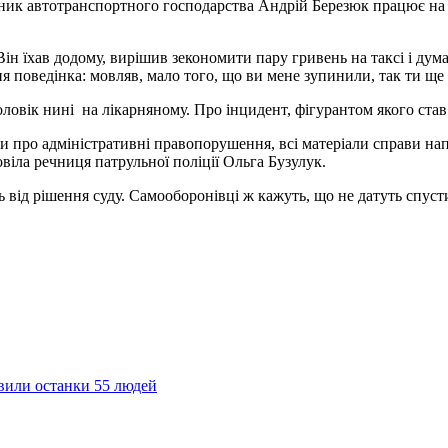
ник автотранспортного господарства Андрій Березюк працює на с
Він їхав додому, вирішив зекономити пару гривень на таксі і думав
ня поведінка: мовляв, мало того, що ви мене зупинили, так ти щ
овік нині на лікарняному. Про інцидент, фігурантом якого став 
и про адміністративні правопорушення, всі матеріали справи напр
віла речниця патрульної поліції Ольга Бузулук.
 від рішення суду. Самооборонівці ж кажуть, що не датуть спуст
явили останки 55 людей