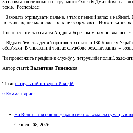
За словами колишнього патрульного Олексія Дмитрієва, началь
років. Розповідає:
–
Заходять отримувати пальне, а там є певний запах в кабінеті
.
нормально, що коли свої, то їх не оформляють. Його така зверх
Поспілкуватись із самим Андрієм Березюком нам не вдалось. Чол
– Відразу був складений протокол за статею 130 Кодеску Україн
обов’язки. В управлінні триває службове розслідування, – розпо
Чи продовжить працівник службу у патрульній поліції, залежить
Автор статті:
Валентина Тиненська
Теги:
патрульний
нетверезий водій
0 Комментариев
На Волині завершили українсько-польські ексгумації: ви
Серпень 08, 2026