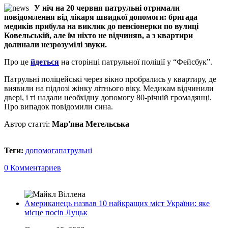
У ніч на 20 червня патрульні отримали
повідомлення від лікаря швидкої допомоги: бригада
медиків прибула на виклик до пенсіонерки по вулиці
Ковельській, але їм ніхто не відчиняв, а з квартири
долинали незрозумілі звуки.
Про це
йдеться
на сторінці патрульної поліції у “Фейсбук”.
Патрульні поліцейські через вікно пробрались у квартиру, де
виявили на підлозі жінку літнього віку. Медикам відчинили
двері, і ті надали необхідну допомогу 80-річній громадянці.
Про випадок повідомили сина.
Автор статті:
Мар'яна Метельська
Теги:
допомога
патрульні
0 Комментариев
Американець назвав 10 найкращих міст України: яке
місце посів Луцьк