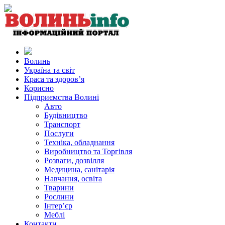
Волинь
Україна та світ
Краса та здоров’я
Корисно
Підприємства Волині
Авто
Будівництво
Транспорт
Послуги
Техніка, обладнання
Виробництво та Торгівля
Розваги, дозвілля
Медицина, санітарія
Навчання, освіта
Тварини
Рослини
Інтер’єр
Меблі
Контакти