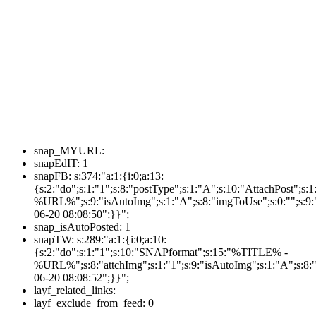
snap_MYURL:
snapEdIT:
1
snapFB:
s:374:"a:1:{i:0;a:13:
{s:2:"do";s:1:"1";s:8:"postType";s:1:"A";s:10:"AttachPost"
%URL%";s:9:"isAutoImg";s:1:"A";s:8:"imgToUse";s:0:"";s:9:"
06-20 08:08:50";}}";
snap_isAutoPosted:
1
snapTW:
s:289:"a:1:{i:0;a:10:
{s:2:"do";s:1:"1";s:10:"SNAPformat";s:15:"%TITLE% -
%URL%";s:8:"attchImg";s:1:"1";s:9:"isAutoImg";s:1:"A";s:8:"
06-20 08:08:52";}}";
layf_related_links:
layf_exclude_from_feed:
0