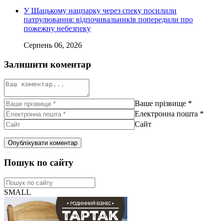
У Шацькому нацпарку через спеку посилили
патрулювання: відпочивальників попередили про
пожежну небезпеку
Серпень 06, 2026
Залишити коментар
Ваше прізвище
*
Електронна пошта
*
Сайт
Пошук по сайту
SMALL