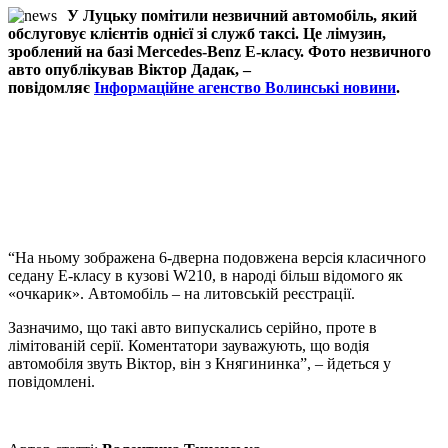
У Луцьку помітили незвичний автомобіль, який
обслуговує клієнтів однієї зі служб таксі. Це лімузин,
зроблений на базі Mercedes-Benz E-класу. Фото незвичного
авто опублікував Віктор Дадак, –
повідомляє
Інформаційне агенство Волинські новини
.
“На ньому зображена 6-дверна подовжена версія класичного
седану Е-класу в кузові W210, в народі більш відомого як
«очкарик». Автомобіль – на литовській реєстрації.
Зазначимо, що такі авто випускались серійно, проте в
лімітованій серії. Коментатори зауважують, що водія
автомобіля звуть Віктор, він з Княгининка”, – йдеться у
повідомлені.