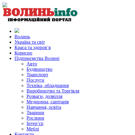
Волинь
Україна та світ
Краса та здоров’я
Корисно
Підприємства Волині
Авто
Будівництво
Транспорт
Послуги
Техніка, обладнання
Виробництво та Торгівля
Розваги, дозвілля
Медицина, санітарія
Навчання, освіта
Тварини
Рослини
Інтер’єр
Меблі
Контакти