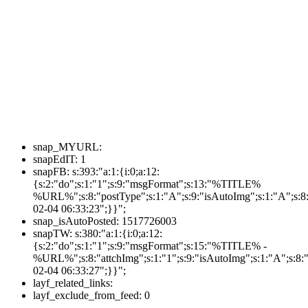
snap_MYURL:
snapEdIT:
1
snapFB:
s:393:"a:1:{i:0;a:12:
{s:2:"do";s:1:"1";s:9:"msgFormat";s:13:"%TITLE%
%URL%";s:8:"postType";s:1:"A";s:9:"isAutoImg";s:1:"A";s:8:
02-04 06:33:23";}}";
snap_isAutoPosted:
1517726003
snapTW:
s:380:"a:1:{i:0;a:12:
{s:2:"do";s:1:"1";s:9:"msgFormat";s:15:"%TITLE% -
%URL%";s:8:"attchImg";s:1:"1";s:9:"isAutoImg";s:1:"A";s:8:"
02-04 06:33:27";}}";
layf_related_links:
layf_exclude_from_feed:
0