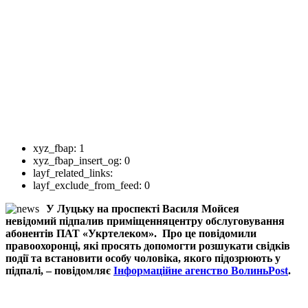
xyz_fbap:
1
xyz_fbap_insert_og:
0
layf_related_links:
layf_exclude_from_feed:
0
У Луцьку на проспекті Василя Мойсея
невідомий підпалив приміщенняцентру обслуговування
абонентів ПАТ «Укртелеком». Про це повідомили
правоохоронці, які просять допомогти розшукати свідків
події та встановити особу чоловіка, якого підозрюють у
підпалі, – повідомляє
Інформаційне агенство ВолиньPost
.