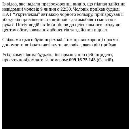
Із відео, яке надали правоохоронці, видно, що підпал здійснив
невідомий чоловік 9 липня о 22:30. Чоловік приїхав будівлі
ПАТ “Укртелеком” автівкою чорного кольору, припаркував її
збоку від приміщення та вийшов з автомобіля з ємністю в
руках. Потім водій автівки пішов до центрального входу до
центру обслуговування абонентів та здійснив підпал.
Свідками цього були перехожі. Тож правоохоронці просять
допомогти впізнати автівку та чоловіка, якою він приїхав.
Усіх, кому відома будь-яка інформація про цей інцидент,
просять повідомляти за номером:
099 16 75 143
(Сергій).