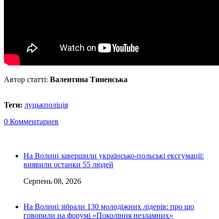
Автор статті:
Валентина Тиненська
Теги:
луцьк
поліція
0 Комментариев
На Волині завершили українсько-польські ексгумації:
виявили останки 55 людей
Серпень 08, 2026
На Волині зібрали 130 молодіжних лідерів: про що
говорили на форумі «Покоління незламних»