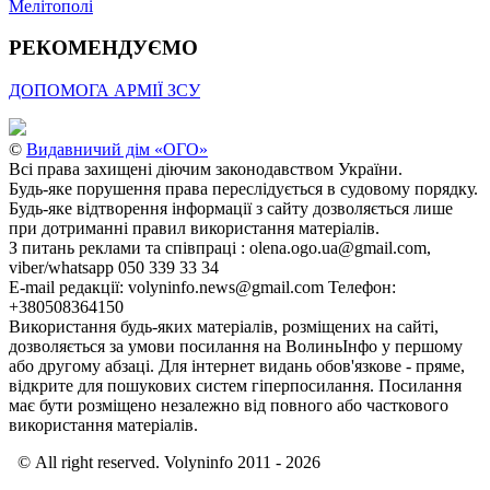
Мелітополі
РЕКОМЕНДУЄМО
ДОПОМОГА АРМІЇ ЗСУ
©
Видавничий дім «ОГО»
Всі права захищені діючим законодавством України.
Будь-яке порушення права переслідується в судовому порядку.
Будь-яке відтворення інформації з сайту дозволяється лише
при дотриманні правил використання матеріалів.
З питань реклами та співпраці : olena.ogo.ua@gmail.com,
viber/whatsapp 050 339 33 34
E-mail редакції: volyninfo.news@gmail.com Телефон:
+380508364150
Використання будь-яких матеріалів, розміщених на сайті,
дозволяється за умови посилання на ВолиньІнфо у першому
або другому абзаці. Для інтернет видань обов'язкове - пряме,
відкрите для пошукових систем гіперпосилання. Посилання
має бути розміщено незалежно від повного або часткового
використання матеріалів.
© All right reserved. Volyninfo 2011 - 2026