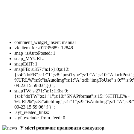
comment_widget_insert:
manual
vk_item_id:
-91735689_12848
snap_isAutoPosted:
1
snap_MYURL:
snapEdIT:
1
snapFB:
s:357:"a:1:{i:0;a:12:
{s:4:"doFB";s:1:"1";s:8:"postType";s:1:"A";s:10:"AttachPos
%URL%";s:9:"isAutoImg";s:1:"A";s:8:"imgToUse";s:0:"";s:9:"
09-23 15:59:03";}}";
snapTW:
s:271:"a:1:{i:0;a:9:
{s:4:"doTW";s:1:"1";s:10:"SNAPformat";s:15:"%TITLE% -
%URL%";s:8:"attchImg";s:1:"1";s:9:"isAutoImg";s:1:"A";s:8:"
09-23 15:59:06";}}";
layf_related_links:
layf_exclude_from_feed:
0
У місті розпочне працювати евакуатор.