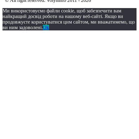
© All right reserved. Volyninfo 2011 - 2026
Ми використовуємо файли cookie, щоб забезпечити вам
найкращий досвід роботи на нашому веб-сайті. Якщо ви
продовжуєте користуватися цим сайтом, ми вважатимемо, що
ви ним задоволені.
Ok