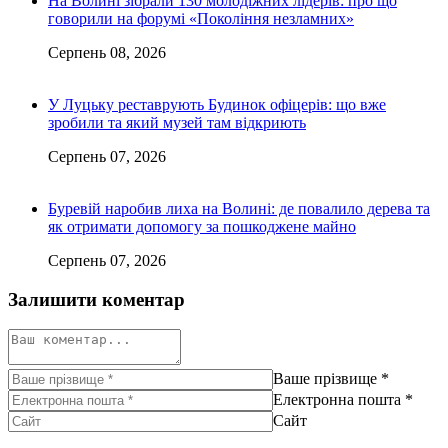
На Волині зібрали 130 молодіжних лідерів: про що
говорили на форумі «Покоління незламних»
Серпень 08, 2026
У Луцьку реставрують Будинок офіцерів: що вже
зробили та який музей там відкриють
Серпень 07, 2026
Буревій наробив лиха на Волині: де повалило дерева та
як отримати допомогу за пошкоджене майно
Серпень 07, 2026
Залишити коментар
Ваше прізвище
*
Електронна пошта
*
Сайт