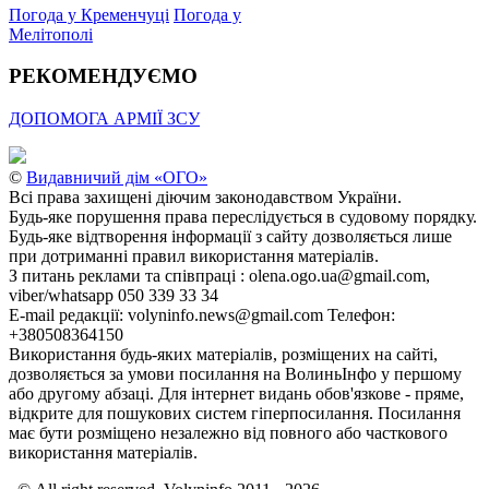
Погода у Кременчуці
Погода у
Мелітополі
РЕКОМЕНДУЄМО
ДОПОМОГА АРМІЇ ЗСУ
©
Видавничий дім «ОГО»
Всі права захищені діючим законодавством України.
Будь-яке порушення права переслідується в судовому порядку.
Будь-яке відтворення інформації з сайту дозволяється лише
при дотриманні правил використання матеріалів.
З питань реклами та співпраці : olena.ogo.ua@gmail.com,
viber/whatsapp 050 339 33 34
E-mail редакції: volyninfo.news@gmail.com Телефон:
+380508364150
Використання будь-яких матеріалів, розміщених на сайті,
дозволяється за умови посилання на ВолиньІнфо у першому
або другому абзаці. Для інтернет видань обов'язкове - пряме,
відкрите для пошукових систем гіперпосилання. Посилання
має бути розміщено незалежно від повного або часткового
використання матеріалів.