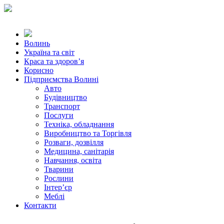
Волинь
Україна та світ
Краса та здоров’я
Корисно
Підприємства Волині
Авто
Будівництво
Транспорт
Послуги
Техніка, обладнання
Виробництво та Торгівля
Розваги, дозвілля
Медицина, санітарія
Навчання, освіта
Тварини
Рослини
Інтер’єр
Меблі
Контакти