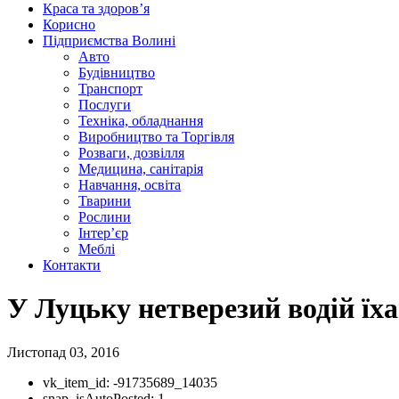
Краса та здоров’я
Корисно
Підприємства Волині
Авто
Будівництво
Транспорт
Послуги
Техніка, обладнання
Виробництво та Торгівля
Розваги, дозвілля
Медицина, санітарія
Навчання, освіта
Тварини
Рослини
Інтер’єр
Меблі
Контакти
У Луцьку нетверезий водій їха
Листопад 03, 2016
vk_item_id:
-91735689_14035
snap_isAutoPosted:
1