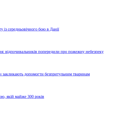
у із середньовічного бою в Данії
я: відпочивальників попередили про пожежну небезпеку
ян закликають допомогти безпритульним тваринам
ою, якій майже 300 років