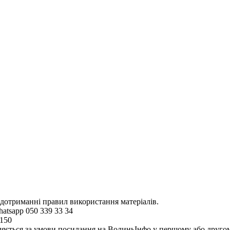
 дотриманні правил використання матеріалів.
hatsapp 050 339 33 34
4150
ляється за умови посилання на ВолиньІнфо у першому або другому 