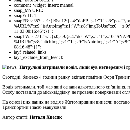
comment_widget_insert:
manual
snap_MYURL:
snapEdIT:
1
snapFB:
s:357:"a:1:{i:0;a:12:{s:4:"doFB";s:1:"1";s:8:"postT
%URL%";s:9:"isAutoImg";s:1:"A";s:8:"imgToUse";s:0:"";s:9:"
11-03 08:16:46";}}";
snapTW:
s:271:"a:1:{i:0;a:9:{s:4:"doTW";s:1:"1";s:10:"SNA
%URL%";s:8:"attchImg";s:1:"1";s:9:"isAutoImg";s:1:"A";s:8:"
08:16:48";}}";
layf_related_links:
layf_exclude_from_feed:
0
Патрульні затримали водія, який був нетверезим і 
Сьогодні, близько 4 години ранку, екіпаж помітив Форд Транзи
Водія затримали, той мав явні ознаки алкогольного сп’яніння, 
Особу доставили до міськвідділку, де провели поверхневий огля
На основі цих даних на водія з Житомирщини винесли постанову 
Транспортний засіб евакуювали.
Автор статті:
Наталя Хвесик