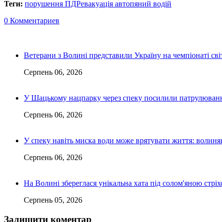
Теги:
порушення ПДР
евакуація авто
пяний водій
0 Комментариев
Ветерани з Волині представили Україну на чемпіонаті світ
Серпень 06, 2026
У Шацькому нацпарку через спеку посилили патрулюванн
Серпень 06, 2026
У спеку навіть миска води може врятувати життя: волин
Серпень 06, 2026
На Волині збереглася унікальна хата під солом'яною стріх
Серпень 05, 2026
Залишити коментар