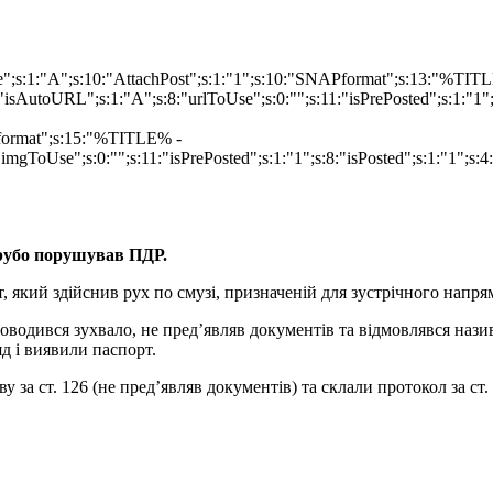
ype";s:1:"A";s:10:"AttachPost";s:1:"1";s:10:"SNAPformat";s:13:"%TI
isAutoURL";s:1:"A";s:8:"urlToUse";s:0:"";s:11:"isPrePosted";s:1:"1
Pformat";s:15:"%TITLE% -
imgToUse";s:0:"";s:11:"isPrePosted";s:1:"1";s:8:"isPosted";s:1:"1";
грубо порушував ПДР.
т, який здійснив рух по смузі, призначеній для зустрічного напр
поводився зухвало, не пред’являв документів та відмовлявся нази
д і виявили паспорт.
за ст. 126 (не пред’являв документів) та склали протокол за ст.