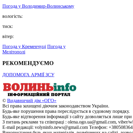
Погода у Володимир-Волинському
вологість:
тиск:
вітер:
Погода у Кременчуці
Погода у
Мелітополі
РЕКОМЕНДУЄМО
ДОПОМОГА АРМІЇ ЗСУ
©
Видавничий дім «ОГО»
Всі права захищені діючим законодавством України.
Будь-яке порушення права переслідується в судовому порядку.
Будь-яке відтворення інформації з сайту дозволяється лише при
З питань реклами та співпраці : olena.ogo.ua@gmail.com, viber/w
E-mail редакції: volyninfo.news@gmail.com Телефон: +38050836
Використання будь-яких матеріалів, розміщених на сайті, дозво