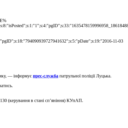
TLE%
";s:8:"isPosted";s:1:"1";s:4:"pgID";s:33:"1635478159996958_1861848
s:4:"pgID";s:18:"794090939727941632";s:5:"pDate";s:19:"2016-11-03
ямку, — інформує
прес-служба
патрульної поліції Луцька.
ватись.
 130 (керування в стані сп’яніння) КУпАП.