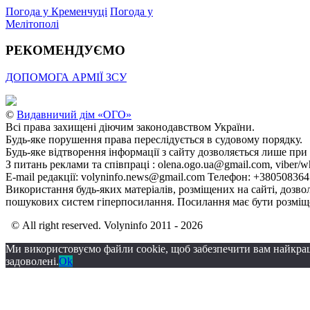
Погода у Кременчуці
Погода у
Мелітополі
РЕКОМЕНДУЄМО
ДОПОМОГА АРМІЇ ЗСУ
©
Видавничий дім «ОГО»
Всі права захищені діючим законодавством України.
Будь-яке порушення права переслідується в судовому порядку.
Будь-яке відтворення інформації з сайту дозволяється лише при
З питань реклами та співпраці : olena.ogo.ua@gmail.com, viber/w
E-mail редакції: volyninfo.news@gmail.com Телефон: +38050836
Використання будь-яких матеріалів, розміщених на сайті, дозво
пошукових систем гіперпосилання. Посилання має бути розміще
© All right reserved. Volyninfo 2011 - 2026
Ми використовуємо файли cookie, щоб забезпечити вам найкра
задоволені.
Ok