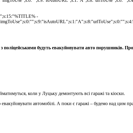
"imgToUse";s:0:"";s:9:"isAutoURL";s:1:"A";s:8:"urlToUse";s:0:"";s
mat";s:15:"%TITLE% -
imgToUse";s:0:"";s:9:"isAutoURL";s:1:"A";s:8:"urlToUse";s:0:"";s:4:
з поліцейськими будуть евакуйовувати авто порушників. Про ц
матимуться, коли у Луцьку демонтують всі гаражі та кіоски.
 евакуйовувати автомобілі. А поки є гаражі – будемо над цим п