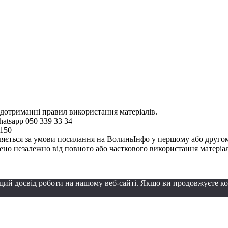
 дотриманні правил використання матеріалів.
hatsapp 050 339 33 34
4150
ляється за умови посилання на ВолиньІнфо у першому або другому 
но незалежно від повного або часткового використання матеріал
щий досвід роботи на нашому веб-сайті. Якщо ви продовжуєте к