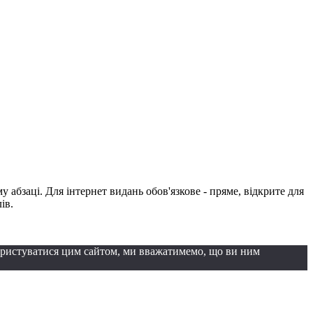
абзаці. Для інтернет видань обов'язкове - пряме, відкрите для
ів.
ористуватися цим сайтом, ми вважатимемо, що ви ним