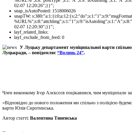
%URL%";s:8:"postType";s:1:"A";s:9:"isAutoImg";s:1:"A";s:8:
02-07 12:20:26";}}";
snap_isAutoPosted:
1518006026
snapTW:
s:380:"a:1:{i:0;a:12:{s:2:"do";s:1:"1";s:9:"msgFor
%URL%";s:8:"attchImg";s:1:"1";s:9:"isAutoImg";s:1:"A";s:8:"
02-07 12:20:30";}}";
layf_related_links:
layf_exclude_from_feed:
0
У Луцьку департамент муніципальної варти спільно 
Луцькради, – повідомляє
“Волинь 24”
.
Член виконкому Ігор Алєксєєв поцікавився, чим муніципали зай
«Відповідно до нового положення ми спільно з поліцією будемо
варти Юлія Сиротинська.
Автор статті:
Валентина Тиненська