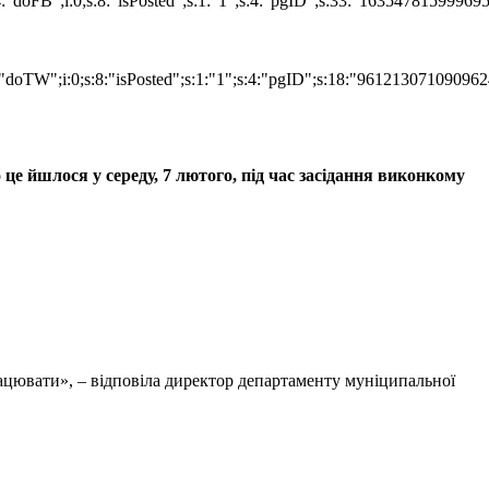
:4:"doFB";i:0;s:8:"isPosted";s:1:"1";s:4:"pgID";s:33:"16354781599
"doTW";i:0;s:8:"isPosted";s:1:"1";s:4:"pgID";s:18:"961213071090962
е йшлося у середу, 7 лютого, під час засідання виконкому
рацювати», – відповіла директор департаменту муніципальної