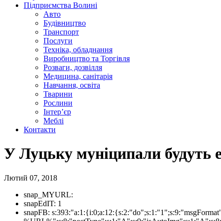
Підприємства Волині
Авто
Будівництво
Транспорт
Послуги
Техніка, обладнання
Виробництво та Торгівля
Розваги, дозвілля
Медицина, санітарія
Навчання, освіта
Тварини
Рослини
Інтер’єр
Меблі
Контакти
У Луцьку муніципали будуть е
Лютий 07, 2018
snap_MYURL:
snapEdIT:
1
snapFB:
s:393:"a:1:{i:0;a:12:{s:2:"do";s:1:"1";s:9:"msgForm