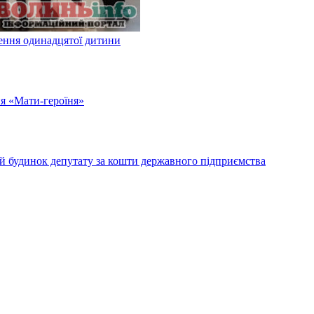
ження одинадцятої дитини
ня «Мати-героїня»
ий будинок депутату за кошти державного підприємства