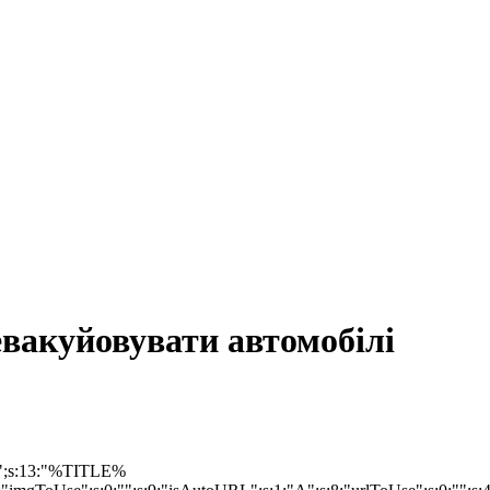
вакуйовувати автомобілі
at";s:13:"%TITLE%