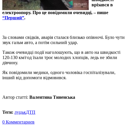
врізався в
електроопору. Про це повідомили очевидці, – пише
“Перший”
.
За словами свідків, аварія сталася близько опівночі. Було чути
звук гальм авто, а потім сильний удар.
Також очевидці події наголошують, що в авто на швидкості
120-130 км/год їхали троє молодих хлопців, ледь не збили
дівчину.
Як повідомили медики, одного чоловіка госпіталізували,
інший від допомоги відмовився.
Автор статті:
Валентина Тиненська
Теги:
луцьк
ДТП
0 Комментариев