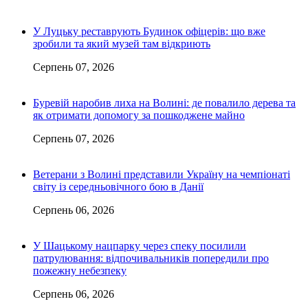
У Луцьку реставрують Будинок офіцерів: що вже
зробили та який музей там відкриють
Серпень 07, 2026
Буревій наробив лиха на Волині: де повалило дерева та
як отримати допомогу за пошкоджене майно
Серпень 07, 2026
Ветерани з Волині представили Україну на чемпіонаті
світу із середньовічного бою в Данії
Серпень 06, 2026
У Шацькому нацпарку через спеку посилили
патрулювання: відпочивальників попередили про
пожежну небезпеку
Серпень 06, 2026