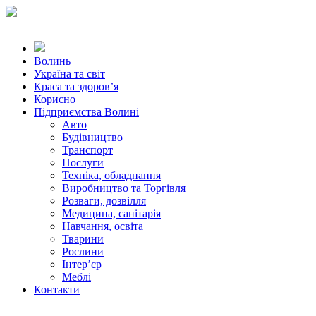
Волинь
Україна та світ
Краса та здоров’я
Корисно
Підприємства Волині
Авто
Будівництво
Транспорт
Послуги
Техніка, обладнання
Виробництво та Торгівля
Розваги, дозвілля
Медицина, санітарія
Навчання, освіта
Тварини
Рослини
Інтер’єр
Меблі
Контакти