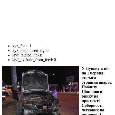
xyz_fbap:
1
xyz_fbap_insert_og:
0
layf_related_links:
layf_exclude_from_feed:
0
У Луцьку в ніч
на 1 червня
сталася
страшна аварія.
Поблизу
Північного
ринку на
проспекті
Соборності
легковик на
швидкості