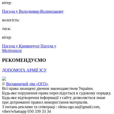
вітер:
Погода у Володимир-Волинському
вологість:
тиск:
вітер:
Погода у Кременчуці
Погода у
Мелітополі
РЕКОМЕНДУЄМО
ДОПОМОГА АРМІЇ ЗСУ
©
Видавничий дім «ОГО»
Всі права захищені діючим законодавством України.
Будь-яке порушення права переслідується в судовому порядку.
Будь-яке відтворення інформації з сайту дозволяється лише
при дотриманні правил використання матеріалів.
З питань реклами та співпраці : olena.ogo.ua@gmail.com,
viber/whatsapp 050 339 33 34