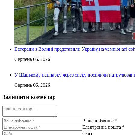
Ветерани з Волині представили Україну на чемпіонаті світ
Серпень 06, 2026
У Шацькому нацпарку через спеку посилили патрулюванн
Серпень 06, 2026
Залишити коментар
Ваше прізвище
*
Електронна пошта
*
Сайт