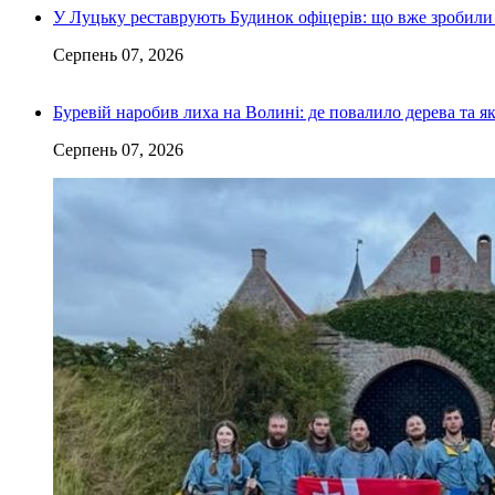
У Луцьку реставрують Будинок офіцерів: що вже зробили 
Серпень 07, 2026
Буревій наробив лиха на Волині: де повалило дерева та 
Серпень 07, 2026