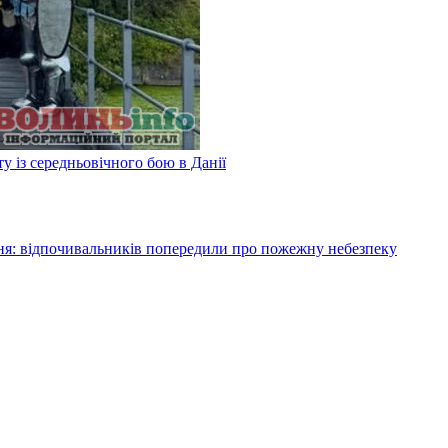
у із середньовічного бою в Данії
я: відпочивальників попередили про пожежну небезпеку