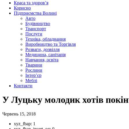
Краса та здоров’я
Корисно
Підприємства Волині
Авто
Будівництво
Транспорт
Послуги
Техніка, обладнання
Виробництво та Торгівля
Розваги, дозвілля
Медицина, санітарія
Навчання, освіта
Тварини
Рослини
Інтер’єр
Меблі
Контакти
У Луцьку молодик хотів покін
Червень 15, 2018
xyz_fbap:
1
xyz_fbap_insert_og:
0