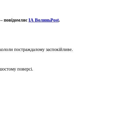
 – повідомляє
ІА ВолиньPost
.
вкололи постраждалому заспокійливе.
шостому поверсі.