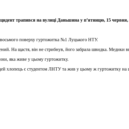
нцидент трапився на вулиці Даньшина у п’ятницю, 15 червня,
а восьмого поверху гуртожитка №1 Луцького НТУ.
нений. На щастя, він не стрибнув, його забрала швидка. Медики 
ини, яка живе у цьому гуртожитку.
цей хлопець є студентом ЛНТУ та жив у цьому ж гуртожитку на 