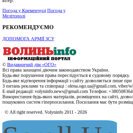
вітер:
Погода у Кременчуці
Погода у
Мелітополі
РЕКОМЕНДУЄМО
ДОПОМОГА АРМІЇ ЗСУ
©
Видавничий дім «ОГО»
Всі права захищені діючим законодавством України.
Будь-яке порушення права переслідується в судовому порядку.
Будь-яке відтворення інформації з сайту дозволяється лише при
З питань реклами та співпраці : olena.ogo.ua@gmail.com, viber/w
E-mail редакції: volyninfo.news@gmail.com Телефон: +38050836
Використання будь-яких матеріалів, розміщених на сайті, дозво
пошукових систем гіперпосилання. Посилання має бути розміще
© All right reserved. Volyninfo 2011 - 2026