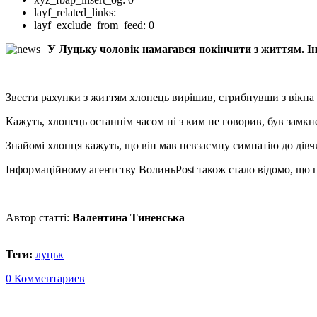
layf_related_links:
layf_exclude_from_feed:
0
У Луцьку чоловік намагався покінчити з життям. І
Звести рахунки з життям хлопець вирішив, стрибнувши з вікн
Кажуть, хлопець останнім часом ні з ким не говорив, був замк
Знайомі хлопця кажуть, що він мав невзаємну симпатію до дівч
Інформаційному агентству ВолиньPost також стало відомо, що 
Автор статті:
Валентина Тиненська
Теги:
луцьк
0 Комментариев