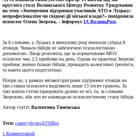
круглого столу Волинського Центру Розвитку Урядування
на тему «Зменшення підтримки учасників АТО в Луцьку:
непрофесіоналізм чи свідомі дії міської влади?» повідомила
психолог Олена Зверєва, – інформує
ІА ВолиньPost
.
За її словами, у Луцьку в минулому році вчинили суїцид 8
атовців. Чимало бійців не забезпечені психологічною
допомогою. Лікар розповіла, що за нормативами МОЗ
психолог має 2,5 прийоми на день. Однак на практиці Зверєва
приймає значно більше бійців, провадить колективні тренінги,
та навіть цього недостатньо.
Попри це, у рамках міської програми підтримки атовців на
три ставки психолога виділяють лише 13 тисяч гривень. За
такі кошти готові працювати далеко не всі, та, за словами
Зверєвою, аби хоч не нашкодили психологічному стану бійців.
Автор статті:
Валентина Тиненська
Теги:
самогубство
АТОВці
1 Комментарий