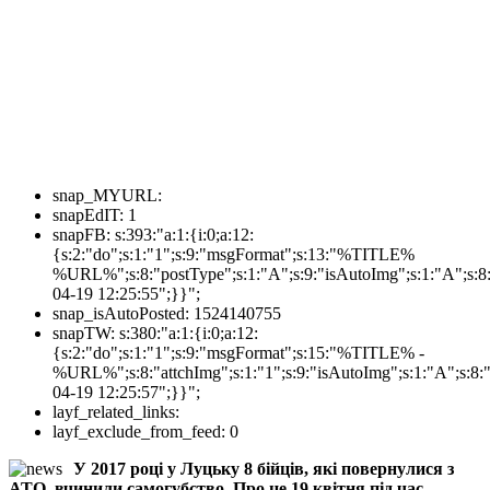
snap_MYURL:
snapEdIT:
1
snapFB:
s:393:"a:1:{i:0;a:12:
{s:2:"do";s:1:"1";s:9:"msgFormat";s:13:"%TITLE%
%URL%";s:8:"postType";s:1:"A";s:9:"isAutoImg";s:1:"A";s:8:
04-19 12:25:55";}}";
snap_isAutoPosted:
1524140755
snapTW:
s:380:"a:1:{i:0;a:12:
{s:2:"do";s:1:"1";s:9:"msgFormat";s:15:"%TITLE% -
%URL%";s:8:"attchImg";s:1:"1";s:9:"isAutoImg";s:1:"A";s:8:"
04-19 12:25:57";}}";
layf_related_links:
layf_exclude_from_feed:
0
У 2017 році у Луцьку 8 бійців, які повернулися з
АТО, вчинили самогубство. Про це 19 квітня під час