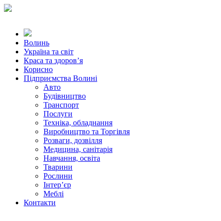
Волинь
Україна та світ
Краса та здоров’я
Корисно
Підприємства Волині
Авто
Будівництво
Транспорт
Послуги
Техніка, обладнання
Виробництво та Торгівля
Розваги, дозвілля
Медицина, санітарія
Навчання, освіта
Тварини
Рослини
Інтер’єр
Меблі
Контакти