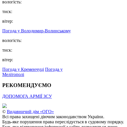
вологість:
тиск:
вітер:
Погода у Володимир-Волинському
вологість:
тиск:
вітер:
Погода у Кременчуці
Погода у
Мелітополі
РЕКОМЕНДУЄМО
ДОПОМОГА АРМІЇ ЗСУ
©
Видавничий дім «ОГО»
Всі права захищені діючим законодавством України.
Будь-яке порушення права переслідується в судовому порядку.
Будь-яке відтворення інформації з сайту дозволяється лише