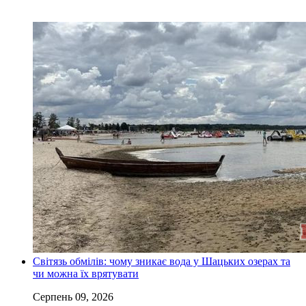
Світязь обмілів: чому зникає вода у Шацьких озерах та
чи можна їх врятувати
Серпень 09, 2026