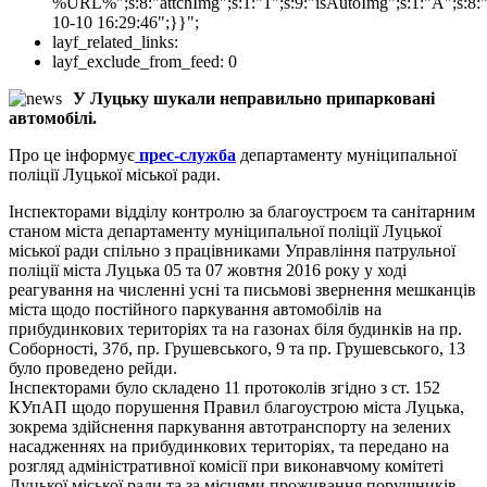
%URL%";s:8:"attchImg";s:1:"1";s:9:"isAutoImg";s:1:"A";s:8:"
10-10 16:29:46";}}";
layf_related_links:
layf_exclude_from_feed:
0
У Луцьку шукали неправильно припарковані
автомобілі.
Про це інформує
прес-служба
департаменту муніципальної
поліції Луцької міської ради.
Інспекторами відділу контролю за благоустроєм та санітарним
станом міста департаменту муніципальної поліції Луцької
міської ради спільно з працівниками Управління патрульної
поліції міста Луцька 05 та 07 жовтня 2016 року у ході
реагування на численні усні та письмові звернення мешканців
міста щодо постійного паркування автомобілів на
прибудинкових територіях та на газонах біля будинків на пр.
Соборності, 37б, пр. Грушевського, 9 та пр. Грушевського, 13
було проведено рейди.
Інспекторами було складено 11 протоколів згідно з ст. 152
КУпАП щодо порушення Правил благоустрою міста Луцька,
зокрема здійснення паркування автотранспорту на зелених
насадженнях на прибудинкових територіях, та передано на
розгляд адміністративної комісії при виконавчому комітеті
Луцької міської ради та за місцями проживання порушників.