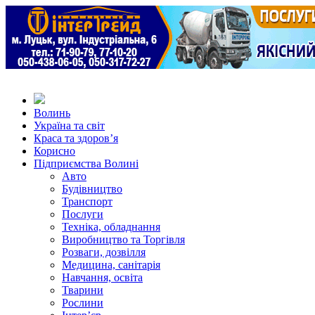
Волинь
Україна та світ
Краса та здоров’я
Корисно
Підприємства Волині
Авто
Будівництво
Транспорт
Послуги
Техніка, обладнання
Виробництво та Торгівля
Розваги, дозвілля
Медицина, санітарія
Навчання, освіта
Тварини
Рослини