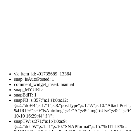
vk_item_id:
-91735689_13364
snap_isAutoPosted:
1
comment_widget_insert:
manual
snap_MYURL:
snapEdIT:
1
snapFB:
s:357:"a:1:{i:0;a:12:
{s:4:"doFB";s:1:"1";s:8:"postType";s:1:"A";s:10:"AttachPos
%URL%";s:9:"isAutoImg";s:1:"A";s:8:"imgToUse";s:0:"";s:9:"
10-10 16:29:44";}}";
snapTW:
s:271:"a:1:{i:0;a:9:
{s:4:"doTW";s:1:"1";s:10:"SNAPformat";s:15:"%TITLE% -