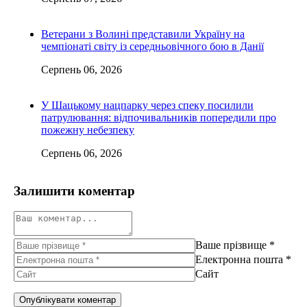
Ветерани з Волині представили Україну на
чемпіонаті світу із середньовічного бою в Данії
Серпень 06, 2026
У Шацькому нацпарку через спеку посилили
патрулювання: відпочивальників попередили про
пожежну небезпеку
Серпень 06, 2026
Залишити коментар
Ваше прізвище
*
Електронна пошта
*
Сайт