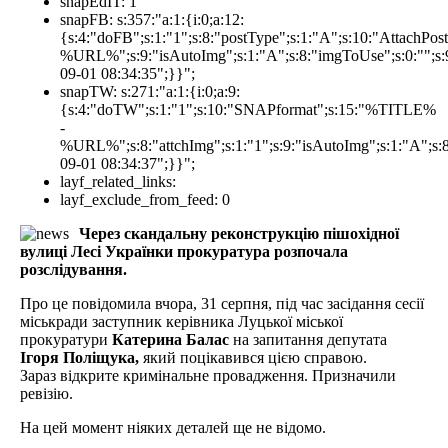
snapEdIT:
1
snapFB:
s:357:"a:1:{i:0;a:12:
{s:4:"doFB";s:1:"1";s:8:"postType";s:1:"A";s:10:"AttachP
%URL%";s:9:"isAutoImg";s:1:"A";s:8:"imgToUse";s:0:"";s:9
09-01 08:34:35";}}";
snapTW:
s:271:"a:1:{i:0;a:9:
{s:4:"doTW";s:1:"1";s:10:"SNAPformat";s:15:"%TITLE%
-
%URL%";s:8:"attchImg";s:1:"1";s:9:"isAutoImg";s:1:"A";s:8:
09-01 08:34:37";}}";
layf_related_links:
layf_exclude_from_feed:
0
Через скандальну реконструкцію пішохідної
вулиці Лесі Українки прокуратура розпочала
розслідування.
Про це повідомила вчора, 31 серпня, під час засідання сесії
міськради заступник керівника Луцької міської
прокуратури
Катерина Балас
на запитання депутата
Ігоря Поліщука,
який поцікавився цією справою.
Зараз відкрите кримінальне провадження. Призначили
ревізію.
На цей момент ніяких деталей ще не відомо.