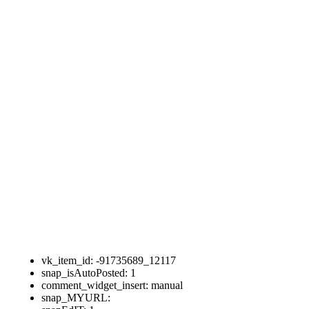
vk_item_id:
-91735689_12117
snap_isAutoPosted:
1
comment_widget_insert:
manual
snap_MYURL: