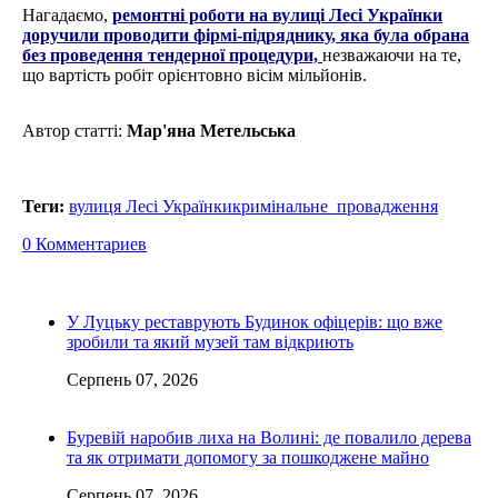
Нагадаємо,
ремонтні роботи на вулиці Лесі Українки
доручили проводити фірмі-підряднику, яка була обрана
без проведення тендерної процедури,
незважаючи на те,
що вартість робіт орієнтовно вісім мільйонів.
Автор статті:
Мар'яна Метельська
Теги:
вулиця Лесі Українки
кримінальне провадження
0 Комментариев
У Луцьку реставрують Будинок офіцерів: що вже
зробили та який музей там відкриють
Серпень 07, 2026
Буревій наробив лиха на Волині: де повалило дерева
та як отримати допомогу за пошкоджене майно
Серпень 07, 2026