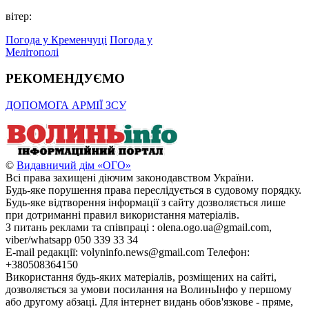
вітер:
Погода у Кременчуці
Погода у
Мелітополі
РЕКОМЕНДУЄМО
ДОПОМОГА АРМІЇ ЗСУ
©
Видавничий дім «ОГО»
Всі права захищені діючим законодавством України.
Будь-яке порушення права переслідується в судовому порядку.
Будь-яке відтворення інформації з сайту дозволяється лише
при дотриманні правил використання матеріалів.
З питань реклами та співпраці : olena.ogo.ua@gmail.com,
viber/whatsapp 050 339 33 34
E-mail редакції: volyninfo.news@gmail.com Телефон:
+380508364150
Використання будь-яких матеріалів, розміщених на сайті,
дозволяється за умови посилання на ВолиньІнфо у першому
або другому абзаці. Для інтернет видань обов'язкове - пряме,