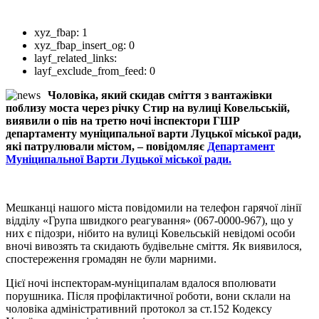
xyz_fbap:
1
xyz_fbap_insert_og:
0
layf_related_links:
layf_exclude_from_feed:
0
Чоловіка, який скидав сміття з вантажівки
поблизу моста через річку Стир на вулиці Ковельській,
виявили о пів на третю ночі інспектори ГШР
департаменту муніципальної варти Луцької міської ради,
які патрулювали містом, – повідомляє
Департамент
Муніципальної Варти Луцької міської ради.
Мешканці нашого міста повідомили на телефон гарячої лінії
відділу «Група швидкого реагування» (067-0000-967), що у
них є підозри, нібито на вулиці Ковельській невідомі особи
вночі вивозять та скидають будівельне сміття. Я
к виявилося,
спостереження громадян не були марними.
Цієї ночі інспекторам-муніципалам вдалося вполювати
порушника. Після профілактичної роботи, вони склали на
чоловіка адміністративний протокол за ст.152 Кодексу