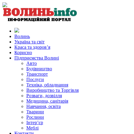
Волинь
Україна та світ
Краса та здоров’я
Корисно
Підприємства Волині
Авто
Будівництво
Транспорт
Послуги
Техніка, обладнання
Виробництво та Торгівля
Розваги, дозвілля
Медицина, санітарія
Навчання, освіта
Тварини
Рослини
Інтер’єр
Меблі
Контакти