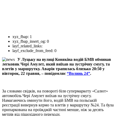
xyz_fbap:
1
xyz_fbap_insert_og:
0
layf_related_links:
layf_exclude_from_feed:
0
У Луцьку на вулиці Конякіна водій БМВ обминав
легковик Чері Амулет, який виїхав на зустрічну смугу, та
влетів у маршрутку. Аварія трапилась близько 20:50 у
вівторок, 22 травня, – повідомляє
“Волинь 24”
.
За словами свідків, на повороті біля супермаркету «Салют»
автомобіль Чері Амулет виїхав на зустрічну смугу.
Намагаючись оминути його, водій БМВ на польській
реєстрації вивернув кермо та влетів у маршрутку №24. Та була
припаркована на проїжджій частині менше, ніж за десять
метрів від пішохідного переходу.