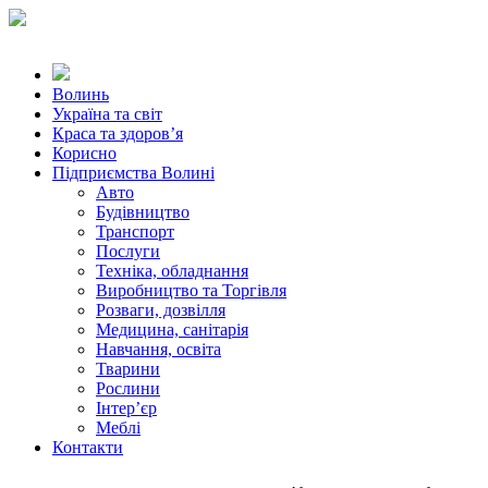
Волинь
Україна та світ
Краса та здоров’я
Корисно
Підприємства Волині
Авто
Будівництво
Транспорт
Послуги
Техніка, обладнання
Виробництво та Торгівля
Розваги, дозвілля
Медицина, санітарія
Навчання, освіта
Тварини
Рослини
Інтер’єр
Меблі
Контакти