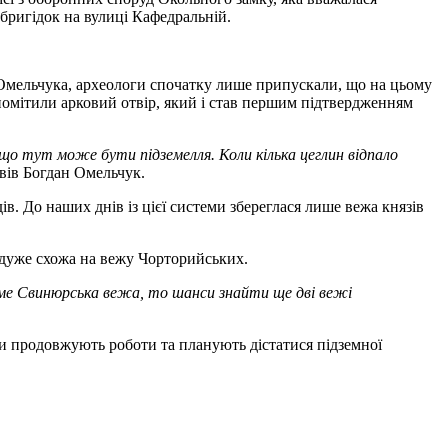
бригідок на вулиці Кафедральній.
Омельчука, археологи спочатку лише припускали, що на цьому
 помітили арковий отвір, який і став першим підтвердженням
 що тут може бути підземелля. Коли кілька цеглин відпало
вів Богдан Омельчук.
. До наших днів із цієї системи збереглася лише вежа князів
 дуже схожа на вежу Чорторийських.
саме Свинюрська вежа, то шанси знайти ще дві вежі
ки продовжують роботи та планують дістатися підземної