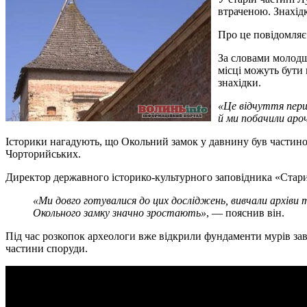
втраченою. Знахід
Про це повідомляє
За словами молодш
місці можуть бути
знахідки.
«Це відчуття перш
й ми побачили аро
Історики нагадують, що Окольний замок у давнину був частиною
Чорторийських.
Директор державного історико-культурного заповідника «Стари
«Ми довго готувалися до цих досліджень, вивчали архіви
Окольного замку значно зростають»
, — пояснив він.
Під час розкопок археологи вже відкрили фундаменти мурів за
частини споруди.