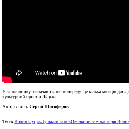
У заповіднику зазначають, що попереду ще кілька місяців дослі
культурний простір Луцька.
Автор статті:
Сергій Шагоферов
Теги:
Волинь
луцьк
Луцький замок
Окольний замок
історія Воли