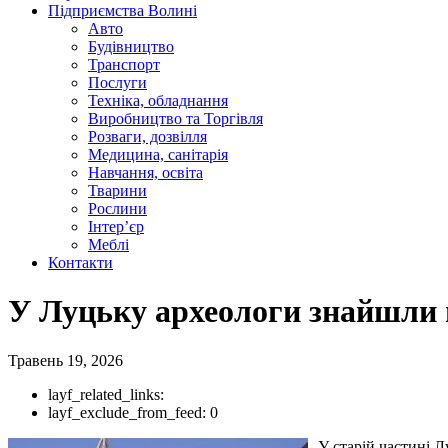
Підприємства Волині
Авто
Будівництво
Транспорт
Послуги
Техніка, обладнання
Виробництво та Торгівля
Розваги, дозвілля
Медицина, санітарія
Навчання, освіта
Тварини
Рослини
Інтер’єр
Меблі
Контакти
У Луцьку археологи знайшли 
Травень 19, 2026
layf_related_links:
layf_exclude_from_feed:
0
У старій частині 