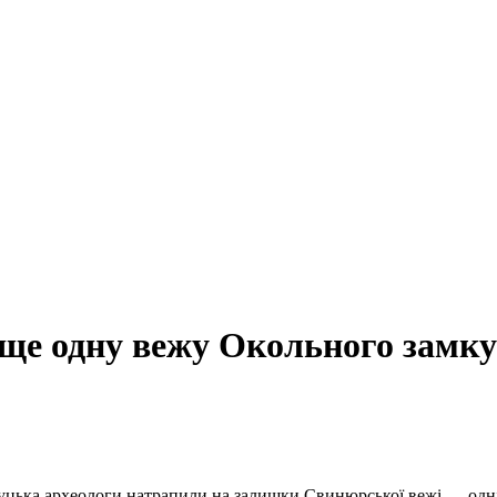
ще одну вежу Окольного замку
Луцька археологи натрапили на залишки Свинюрської вежі — одні