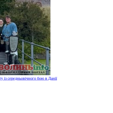
у із середньовічного бою в Данії