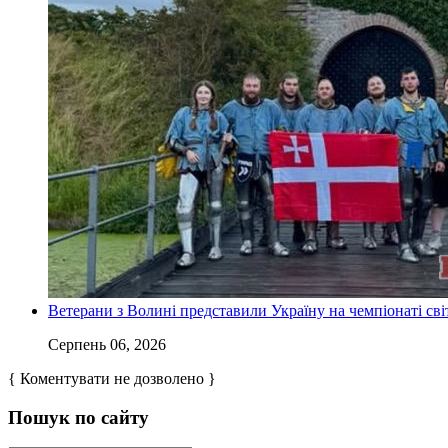
Ветерани з Волині представили Україну на чемпіонаті світ
Серпень 06, 2026
{ Коментувати не дозволено }
Пошук по сайту