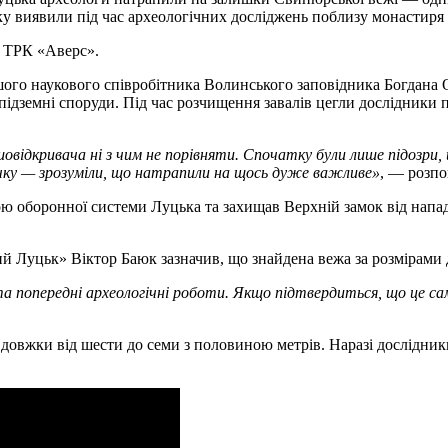
ку виявили під час археологічних досліджень поблизу монастиря 
 ТРК «Аверс».
ого наукового співробітника Волинського заповідника Богдана 
 підземні споруди. Під час розчищення завалів цегли дослідники
овідкривача ні з чим не порівняти. Спочатку були лише підозри,
чку — зрозуміли, що натрапили на щось дуже важливе»
, — розпо
 оборонної системи Луцька та захищав Верхній замок від нападів
й Луцьк» Віктор Баюк зазначив, що знайдена вежа за розмірами
 та попередні археологічні роботи. Якщо підтвердиться, що це 
вдовжки від шести до семи з половиною метрів. Наразі дослідни