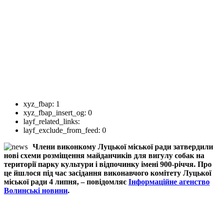
xyz_fbap:
1
xyz_fbap_insert_og:
0
layf_related_links:
layf_exclude_from_feed:
0
Члени виконкому Луцької міської ради затвердили
нові схеми розміщення майданчиків для вигулу собак на
території парку культури і відпочинку імені 900-річчя. Про
це йшлося під час засідання виконавчого комітету Луцької
міської ради 4 липня, – повідомляє
Інформаційне агенство
Волинські новини
.