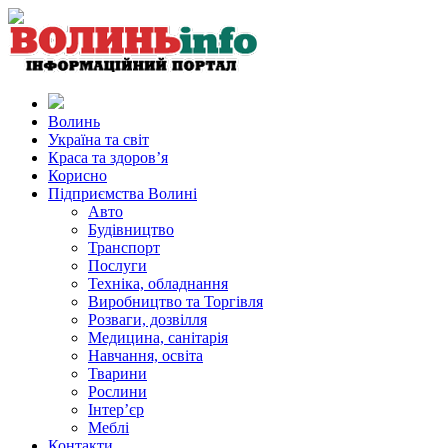
Волинь
Україна та світ
Краса та здоров’я
Корисно
Підприємства Волині
Авто
Будівництво
Транспорт
Послуги
Техніка, обладнання
Виробництво та Торгівля
Розваги, дозвілля
Медицина, санітарія
Навчання, освіта
Тварини
Рослини
Інтер’єр
Меблі
Контакти