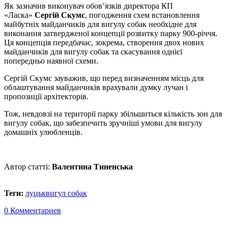
Як зазначив виконувач обов’язків директора КП
«Ласка»
Сергій Скумс
, погодження схем встановлення
майбутніх майданчиків для вигулу собак необхідне для
виконання затвердженої концепції розвитку парку 900-річчя.
Ця концепція передбачає, зокрема, створення двох нових
майданчиків для вигулу собак та скасування однієї
попередньо наявної схеми.
Сергій Скумс зауважив, що перед визначенням місць для
облаштування майданчиків врахували думку лучан і
пропозиції архітекторів.
Тож, невдовзі на території парку збільшиться кількість зон для
вигулу собак, що забезпечить зручніші умови для вигулу
домашніх улюбленців.
Автор статті:
Валентина Тиненська
Теги:
луцьк
вигул собак
0 Комментариев