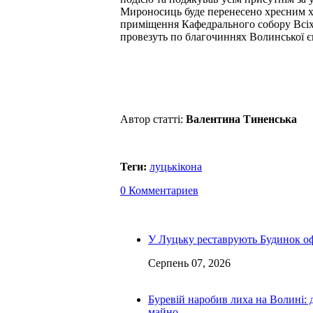
Мироносиць буде перенесено хресним х
приміщення Кафедрального собору Всіх 
провезуть по благочиннях Волинської єп
Автор статті:
Валентина Тиненська
Теги:
луцьк
ікона
0 Комментариев
У Луцьку реставрують Будинок оф
Серпень 07, 2026
Буревій наробив лиха на Волині: 
майно