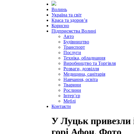
Волинь
Україна та світ
Краса та здоров’я
Корисно
Підприємства Волині
Авто
Будівництво
Транспорт
Послуги
Техніка, обладнання
Виробництво та Торгівля
Розваги, дозвілля
Медицина, санітарія
Навчання, освіта
Тварини
Рослини
Інтер’єр
Меблі
Контакти
У Луцьк привезли і
горі Афон. Фото