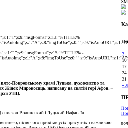
SM
Ка
"do";s:1:"1";s:9:"msgFormat";s:13:"%TITLE%
Пн
"isAutoImg";s:1:"A";s:8:"imgToUse";s:0:"";s:9:"isAutoURL";s:1:"A"
"do";s:1:"1";s:9:"msgFormat";s:15:"%TITLE% -
3
isAutoImg";s:1:"A";s:8:"imgToUse";s:0:"";s:9:"isAutoURL";s:1:"A";s
10
17
24
31
Свято-Покровському храмі Луцька, духовенство та
« 
их Жінок Мироносиць, написану на святій горі Афон, –
архії УПЦ.
П
По
 єпископ Волинський і Луцький Нафанаїл.
Пог
вятинею, після чого привітав усіх присутніх з важливою
вол
вагу до ікони. Завтра, о 15:00 ікона святих Жінок