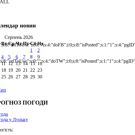
ALL
лендар новин
Серпень 2026
Вт
Ср
Чт
Пт
Сб
Нд
;s:8:"urlToUse";s:0:"";s:4:"doFB";i:0;s:8:"isPosted";s:1:"1";s:4:"
1
2
4
5
6
7
8
9
:8:"urlToUse";s:0:"";s:4:"doTW";i:0;s:8:"isPosted";s:1:"1";s:4:"pgI
11
12
13
14
15
16
18
19
20
21
22
23
25
26
27
28
29
30
Лип
РОГНОЗ ПОГОДИ
года
ода у Луцьку
огість: