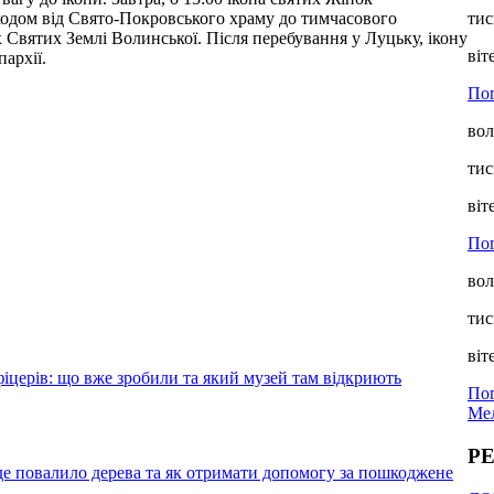
одом від Свято-Покровського храму до тимчасового
тис
Святих Землі Волинської. Після перебування у Луцьку, ікону
віт
архії.
Пог
вол
тис
віт
По
вол
тис
віт
іцерів: що вже зробили та який музей там відкриють
Пог
Мел
Р
де повалило дерева та як отримати допомогу за пошкоджене