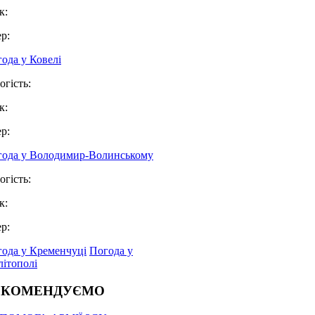
к:
ер:
ода у Ковелі
огість:
к:
ер:
года у Володимир-Волинському
огість:
к:
ер:
ода у Кременчуці
Погода у
ітополі
ЕКОМЕНДУЄМО