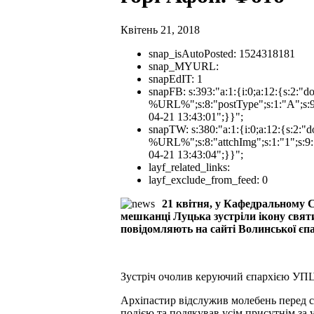
Квітень 21, 2018
snap_isAutoPosted:
1524318181
snap_MYURL:
snapEdIT:
1
snapFB:
s:393:"a:1:{i:0;a:12:{s:2:
%URL%";s:8:"postType";s:1:"A";s:9:
04-21 13:43:01";}}";
snapTW:
s:380:"a:1:{i:0;a:12:{s:2:
%URL%";s:8:"attchImg";s:1:"1";s:9:"
04-21 13:43:04";}}";
layf_related_links:
layf_exclude_from_feed:
0
21 квітня, у Кафедральному 
мешканці Луцька зустріли ікону свят
повідомляють на сайті Волинської єп
Зустріч очолив керуючий єпархією УПЦ
Архіпастир відслужив молебень перед с
подією та подякував усім присутнім за у