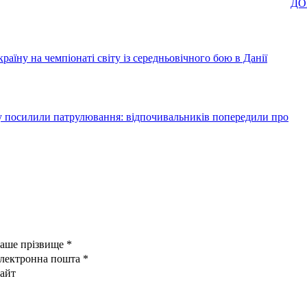
ДО
аїну на чемпіонаті світу із середньовічного бою в Данії
у посилили патрулювання: відпочивальників попередили про
аше прізвище
*
лектронна пошта
*
айт