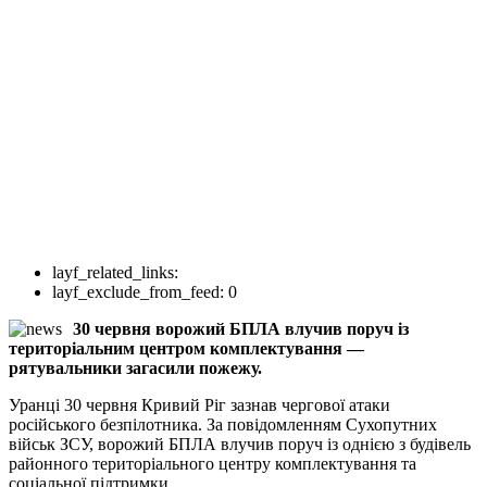
layf_related_links:
layf_exclude_from_feed:
0
30 червня ворожий БПЛА влучив поруч із
територіальним центром комплектування —
рятувальники загасили пожежу.
Уранці 30 червня Кривий Ріг зазнав чергової атаки
російського безпілотника. За повідомленням Сухопутних
військ ЗСУ, ворожий БПЛА влучив поруч із однією з будівель
районного територіального центру комплектування та
соціальної підтримки.