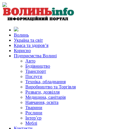
Волинь
Україна та світ
Краса та здоров’я
Корисно
Підприємства Волині
Авто
Будівництво
Транспорт
Послуги
Техніка, обладнання
Виробництво та Торгівля
Розваги, дозвілля
Медицина, санітарія
Навчання, освіта
Тварини
Рослини
Інтер’єр
Меблі
Контакти