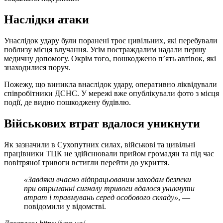
Наслідки атаки
Унаслідок удару були поранені троє цивільних, які перебували
поблизу місця влучання. Усім постраждалим надали першу
медичну допомогу. Окрім того, пошкоджено п’ять автівок, які
знаходилися поруч.
Пожежу, що виникла внаслідок удару, оперативно ліквідували
співробітники ДСНС. У мережі вже опублікували фото з місця
події, де видно пошкоджену будівлю.
Військових втрат вдалося уникнути
Як зазначили в Сухопутних силах, військові та цивільні
працівники ТЦК не здійснювали прийом громадян та під час
повітряної тривоги встигли перейти до укриття.
«Завдяки вчасно відпрацьованим заходам безпеки
при отриманні сигналу тривоги вдалося уникнути
втрат і травмувань серед особового складу»
, —
повідомили у відомстві.