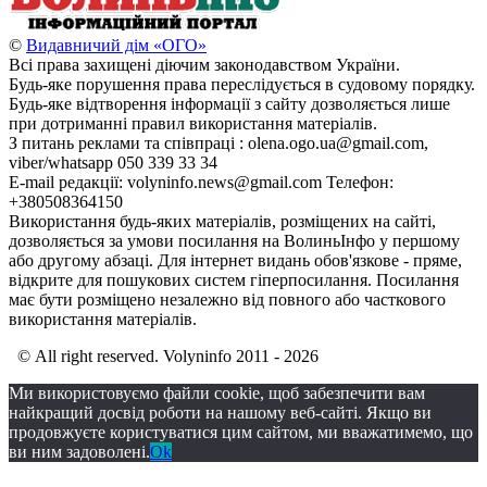
©
Видавничий дім «ОГО»
Всі права захищені діючим законодавством України.
Будь-яке порушення права переслідується в судовому порядку.
Будь-яке відтворення інформації з сайту дозволяється лише
при дотриманні правил використання матеріалів.
З питань реклами та співпраці : olena.ogo.ua@gmail.com,
viber/whatsapp 050 339 33 34
E-mail редакції: volyninfo.news@gmail.com Телефон:
+380508364150
Використання будь-яких матеріалів, розміщених на сайті,
дозволяється за умови посилання на ВолиньІнфо у першому
або другому абзаці. Для інтернет видань обов'язкове - пряме,
відкрите для пошукових систем гіперпосилання. Посилання
має бути розміщено незалежно від повного або часткового
використання матеріалів.
© All right reserved. Volyninfo 2011 - 2026
Ми використовуємо файли cookie, щоб забезпечити вам
найкращий досвід роботи на нашому веб-сайті. Якщо ви
продовжуєте користуватися цим сайтом, ми вважатимемо, що
ви ним задоволені.
Ok