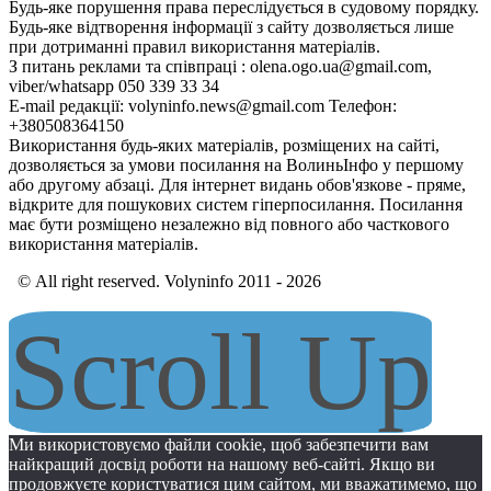
Будь-яке порушення права переслідується в судовому порядку.
Будь-яке відтворення інформації з сайту дозволяється лише
при дотриманні правил використання матеріалів.
З питань реклами та співпраці : olena.ogo.ua@gmail.com,
viber/whatsapp 050 339 33 34
E-mail редакції: volyninfo.news@gmail.com Телефон:
+380508364150
Використання будь-яких матеріалів, розміщених на сайті,
дозволяється за умови посилання на ВолиньІнфо у першому
або другому абзаці. Для інтернет видань обов'язкове - пряме,
відкрите для пошукових систем гіперпосилання. Посилання
має бути розміщено незалежно від повного або часткового
використання матеріалів.
© All right reserved. Volyninfo 2011 - 2026
Scroll Up
Ми використовуємо файли cookie, щоб забезпечити вам
найкращий досвід роботи на нашому веб-сайті. Якщо ви
продовжуєте користуватися цим сайтом, ми вважатимемо, що