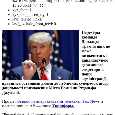
%URL%";s:8:"attchImg";s:1:"1";s:9:"isAutoImg";s:1:"A";s:8:"
11-26 06:11:47";}}";
xyz_fbap:
1
xyz_fbap_insert_og:
1
layf_related_links:
layf_exclude_from_feed:
0
Перехідна
команда
Дональда
Трампа ніяк не
може
визначитись з
кандидатурою
державного
секретаря в
новій
адміністрації,
вдавшись останніми днями до публічних суперечок щодо
доцільності призначення Мітта Ромні чи Рудольфа
Джуліані.
Про це
повідомляє американський телеканал Fox News
із
посиланням на АР, — пише
Укрінформ.
“Республіканці зійшлися в публічному бою щодо того, хто має