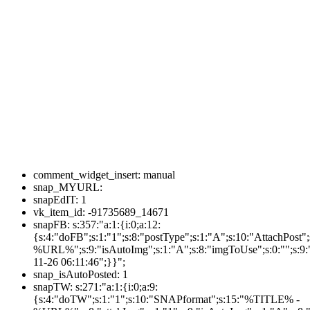
comment_widget_insert:
manual
snap_MYURL:
snapEdIT:
1
vk_item_id:
-91735689_14671
snapFB:
s:357:"a:1:{i:0;a:12:
{s:4:"doFB";s:1:"1";s:8:"postType";s:1:"A";s:10:"AttachPos
%URL%";s:9:"isAutoImg";s:1:"A";s:8:"imgToUse";s:0:"";s:9:"
11-26 06:11:46";}}";
snap_isAutoPosted:
1
snapTW:
s:271:"a:1:{i:0;a:9:
{s:4:"doTW";s:1:"1";s:10:"SNAPformat";s:15:"%TITLE% -