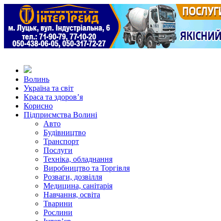
Волинь
Україна та світ
Краса та здоров’я
Корисно
Підприємства Волині
Авто
Будівництво
Транспорт
Послуги
Техніка, обладнання
Виробництво та Торгівля
Розваги, дозвілля
Медицина, санітарія
Навчання, освіта
Тварини
Рослини