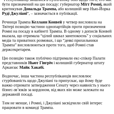
бути призначений на цю посаду: губернатор
Мітт Ромні,
який
критикував
Дональда Трампа,
або колишній мер Нью-Йорка
Руді Джуліані
“, – зазначається в публікації.
Речниця Трампа
Келлаян Конвей
у четвер висловила на
Твітері позицію частини однопартійців проти призначення
Ромні на посаду в кабінеті Трампа. В одному з дописів Конвей
вказала, що отримала “цілий шквал занепокоєнь” у соціальних
медіа та приватних розмовах, і що “деякі прихильники
Трампа” висловлюються проти того, щоб Ромні став
держсекретарем.
Цю позицію також публічно підтримали екс-спікер Палати
представників
Ньют Гінгріч
і колишній губернатор штату
Арканзас
Майк Хакабі.
Водночас, інша частина республіканців висловлює
стурбованість щодо Джуліані та припускає, що йому буде
важко отримати затвердження Сенату через наявність у нього
бізнес-зв’язків за кордоном, від яких він може залежати на
державній посаді.
Тим не менше, і Ромні, і Джуліані засвідчили свій інтерес
працювати в команді Трампа.