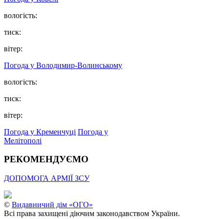
вологість:
тиск:
вітер:
Погода у Володимир-Волинському
вологість:
тиск:
вітер:
Погода у Кременчуці
Погода у
Мелітополі
РЕКОМЕНДУЄМО
ДОПОМОГА АРМІЇ ЗСУ
©
Видавничий дім «ОГО»
Всі права захищені діючим законодавством України.