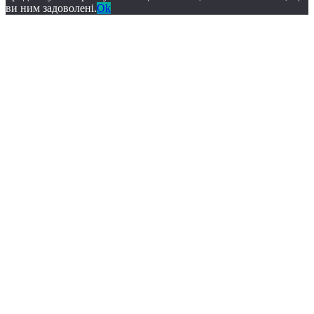
ви ним задоволені.
Ok