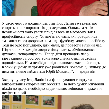
У свою чергу народний депутат Ігор Лапін зауважив, що
спортсмени створюють імідж держави. Однак, за часів
незалежності мало уваги приділялось як масовому, так і
професійному спорту. “Я пам’ятаю часи, як проводились
змагання серед дворових команд з футболу, хокею, волейболу.
Тоді це було популярно, діти мали, де провести вільний час.
Під час таких заходів люди спілкувались, обмінювались
думками, товаришували. Тепер діти проводять час у
віртуальному просторі, вони мало спілкуються зі своїми
однолітками. Нам необхідно відновлювати масовий спорт.
Кроки у цьому напрямку уже робляться, зокрема, у Луцьку, де
цим питанням займається Юрій Моклиця”, — додав він.
Звернув увагу Ігор Лапін і на фінансування спорту та
використання спортивних об’єктів. На його думку, існуючий
підхід до цього необхідно кардинально змінювати, адже він
неефективний.