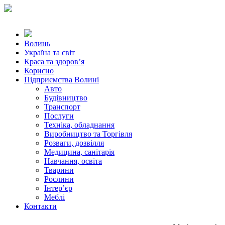
Волинь
Україна та світ
Краса та здоров’я
Корисно
Підприємства Волині
Авто
Будівництво
Транспорт
Послуги
Техніка, обладнання
Виробництво та Торгівля
Розваги, дозвілля
Медицина, санітарія
Навчання, освіта
Тварини
Рослини
Інтер’єр
Меблі
Контакти