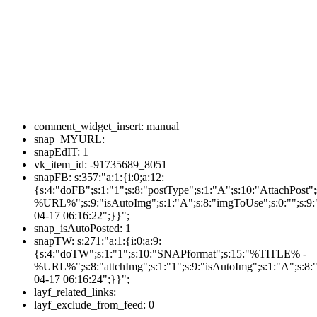
comment_widget_insert:
manual
snap_MYURL:
snapEdIT:
1
vk_item_id:
-91735689_8051
snapFB:
s:357:"a:1:{i:0;a:12:
{s:4:"doFB";s:1:"1";s:8:"postType";s:1:"A";s:10:"AttachPos
%URL%";s:9:"isAutoImg";s:1:"A";s:8:"imgToUse";s:0:"";s:9:"
04-17 06:16:22";}}";
snap_isAutoPosted:
1
snapTW:
s:271:"a:1:{i:0;a:9:
{s:4:"doTW";s:1:"1";s:10:"SNAPformat";s:15:"%TITLE% -
%URL%";s:8:"attchImg";s:1:"1";s:9:"isAutoImg";s:1:"A";s:8:"
04-17 06:16:24";}}";
layf_related_links:
layf_exclude_from_feed:
0