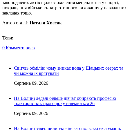
законодавчих актів щодо заохочення меценатства у спорті,
покращення військово-патріотичного виховання у навчальних
закладах тощо.
Автор статті:
Наталя Хвесик
Теги:
0 Комментариев
Світязь обмілів: чому зникає вода у Шацьких озерах та
чи можна їх врятувати
Серпень 09, 2026
На Волині дедалі більше дівчат обирають професію
трактористки: цього року навчаються 26
Серпень 09, 2026
На Волині завершили українсько-польські ексгумації: