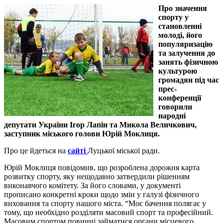
Про значення
спорту у
становленні
молоді, його
популяризацію
та залучення до
занять фізичною
культурою
громадян під час
прес-
конференції
говорили
народні
депутати України Ігор Лапін та Микола Величкович,
заступник міського голови Юрій Моклиця.
Про це йдеться на
сайті
Луцької міської ради.
Юрій Моклиця повідомив, що розроблена дорожня карта
розвитку спорту, яку нещодавно затвердили рішенням
виконавчого комітету. За його словами, у документі
прописано конкретні кроки щодо змін у галузі фізичного
виховання та спорту нашого міста. “Моє бачення полягає у
тому, що необхідно розділяти масовий спорт та професійний.
Масовим спортом повинні займатися органи місцевого