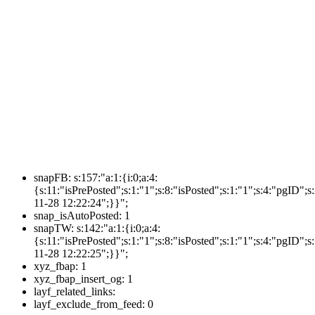
snapFB:
s:157:"a:1:{i:0;a:4:
{s:11:"isPrePosted";s:1:"1";s:8:"isPosted";s:1:"1";s:4:"pgI
11-28 12:22:24";}}";
snap_isAutoPosted:
1
snapTW:
s:142:"a:1:{i:0;a:4:
{s:11:"isPrePosted";s:1:"1";s:8:"isPosted";s:1:"1";s:4:"pgID
11-28 12:22:25";}}";
xyz_fbap:
1
xyz_fbap_insert_og:
1
layf_related_links:
layf_exclude_from_feed:
0