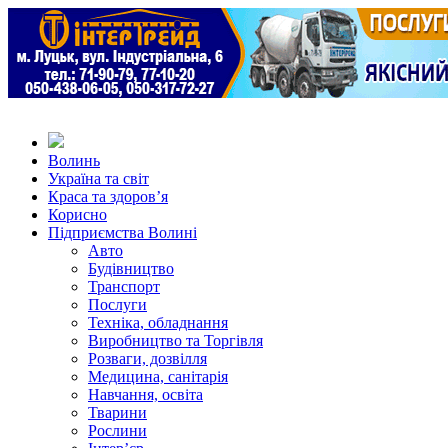
Волинь
Україна та світ
Краса та здоров’я
Корисно
Підприємства Волині
Авто
Будівництво
Транспорт
Послуги
Техніка, обладнання
Виробництво та Торгівля
Розваги, дозвілля
Медицина, санітарія
Навчання, освіта
Тварини
Рослини