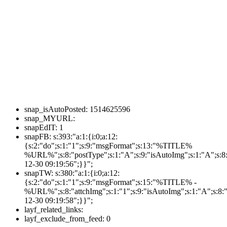
snap_isAutoPosted:
1514625596
snap_MYURL:
snapEdIT:
1
snapFB:
s:393:"a:1:{i:0;a:12:
{s:2:"do";s:1:"1";s:9:"msgFormat";s:13:"%TITLE%
%URL%";s:8:"postType";s:1:"A";s:9:"isAutoImg";s:1:"A";s:8:
12-30 09:19:56";}}";
snapTW:
s:380:"a:1:{i:0;a:12:
{s:2:"do";s:1:"1";s:9:"msgFormat";s:15:"%TITLE% -
%URL%";s:8:"attchImg";s:1:"1";s:9:"isAutoImg";s:1:"A";s:8:"
12-30 09:19:58";}}";
layf_related_links:
layf_exclude_from_feed:
0