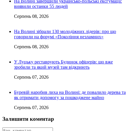
На Волині завершили українсько-польські ексгумації:
виявили останки 55 людей
Серпень 08, 2026
На Волині зібрали 130 молодіжних лідерів: про що
говорили на форумі «Покоління незламних»
Серпень 08, 2026
У Луцьку реставрують Будинок офіцерів: що вже
зробили та який музей там відкриють
Серпень 07, 2026
Буревій наробив лиха на Волині: де повалило дерева та
як отримати допомогу за пошкоджене майно
Серпень 07, 2026
Залишити коментар