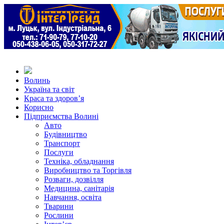
Волинь
Україна та світ
Краса та здоров’я
Корисно
Підприємства Волині
Авто
Будівництво
Транспорт
Послуги
Техніка, обладнання
Виробництво та Торгівля
Розваги, дозвілля
Медицина, санітарія
Навчання, освіта
Тварини
Рослини