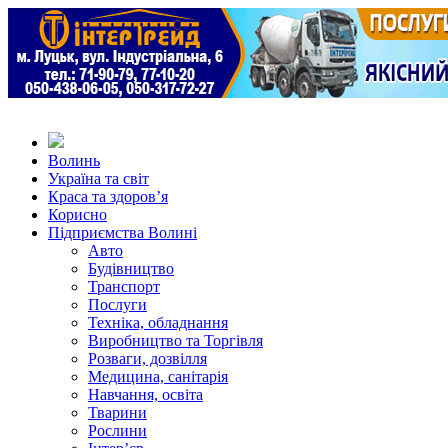
Волинь
Україна та світ
Краса та здоров’я
Корисно
Підприємства Волині
Авто
Будівництво
Транспорт
Послуги
Техніка, обладнання
Виробництво та Торгівля
Розваги, дозвілля
Медицина, санітарія
Навчання, освіта
Тварини
Рослини