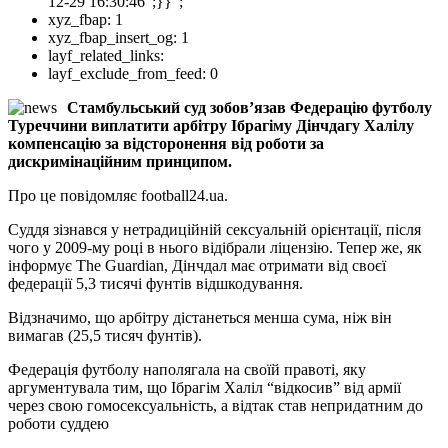
12-29 16:30:46";}}";
xyz_fbap:
1
xyz_fbap_insert_og:
1
layf_related_links:
layf_exclude_from_feed:
0
Стамбульський суд зобов’язав Федерацію футболу
Туреччини виплатити арбітру Ібрагіму Дінчдагу Халілу
компенсацію за відсторонення від роботи за
дискримінаційним принципом.
Про це повідомляє football24.ua.
Суддя зізнався у нетрадиційній сексуальній орієнтації, після
чого у 2009-му році в нього відібрали ліцензію. Тепер же, як
інформує The Guardian, Дінчдал має отримати від своєї
федерації 5,3 тисячі фунтів відшкодування.
Відзначимо, що арбітру дістанеться менша сума, ніж він
вимагав (25,5 тисяч фунтів).
Федерація футболу наполягала на своїй правоті, яку
аргументувала тим, що Ібрагім Халіл “відкосив” від армії
через свою гомосексуальність, а відтак став непридатним до
роботи суддею