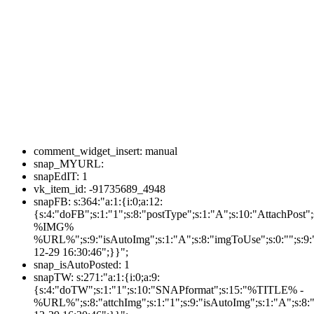
comment_widget_insert:
manual
snap_MYURL:
snapEdIT:
1
vk_item_id:
-91735689_4948
snapFB:
s:364:"a:1:{i:0;a:12:
{s:4:"doFB";s:1:"1";s:8:"postType";s:1:"A";s:10:"AttachPos
%IMG%
%URL%";s:9:"isAutoImg";s:1:"A";s:8:"imgToUse";s:0:"";s:9:"
12-29 16:30:46";}}";
snap_isAutoPosted:
1
snapTW:
s:271:"a:1:{i:0;a:9:
{s:4:"doTW";s:1:"1";s:10:"SNAPformat";s:15:"%TITLE% -
%URL%";s:8:"attchImg";s:1:"1";s:9:"isAutoImg";s:1:"A";s:8:"