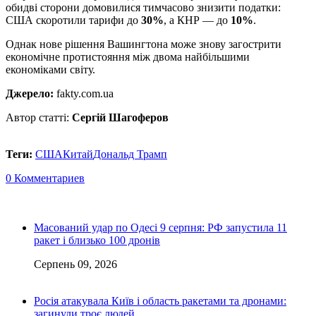
обидві сторони домовилися тимчасово знизити податки:
США скоротили тарифи до
30%
, а КНР — до
10%
.
Однак нове рішення Вашингтона може знову загострити
економічне протистояння між двома найбільшими
економіками світу.
Джерело:
fakty.com.ua
Автор статті:
Сергій Шагоферов
Теги:
США
Китай
Дональд Трамп
0 Комментариев
Масований удар по Одесі 9 серпня: РФ запустила 11
ракет і близько 100 дронів
Серпень 09, 2026
Росія атакувала Київ і область ракетами та дронами:
загинули троє людей