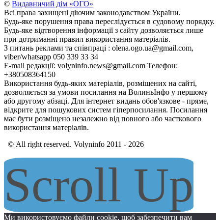
©
Видавничий дім «ОГО»
Всі права захищені діючим законодавством України.
Будь-яке порушення права переслідується в судовому порядку.
Будь-яке відтворення інформації з сайту дозволяється лише
при дотриманні правил використання матеріалів.
З питань реклами та співпраці : olena.ogo.ua@gmail.com,
viber/whatsapp 050 339 33 34
E-mail редакції: volyninfo.news@gmail.com Телефон:
+380508364150
Використання будь-яких матеріалів, розміщених на сайті,
дозволяється за умови посилання на ВолиньІнфо у першому
або другому абзаці. Для інтернет видань обов'язкове - пряме,
відкрите для пошукових систем гіперпосилання. Посилання
має бути розміщено незалежно від повного або часткового
використання матеріалів.
© All right reserved. Volyninfo 2011 - 2026
Scroll Up
Ми використовуємо файли cookie, щоб забезпечити вам