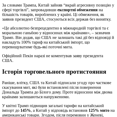
За словами Трампа, Китай зайняв “вкрай агресивну позицію у
сфері торгівлі”, запровадивши
експортні обмеження
на
більшість товарів, вироблених у країні. Ці обмеження, як
заявив президент США, стосуються всіх держав без винятку.
«Це абсолютно безпрецедентно в міжнародній торгівлі та є
моральною ганьбою у відносинах між країнами», – зазначив
Трамп. Він додав, що США не залишать такі дії без відповіді й
накладуть 100% тариф на китайський імпорт, що
перевищуватиме будь-які поточні мита.
Офіційний Пекін наразі не коментував заяву президента
США.
Історія торговельного протистояння
Раніше, влітку, США та Китай підписали угоду про часткове
скасування мит, які були встановлені після повернення
Дональда Трампа до Білого дому. Проте відносини між двома
країнами залишаються напруженими.
У квітні Трамп підвищив загальні тарифи на китайський
імпорт до
145%
, а Китай у відповідь встановив
125% мито
на
американські товари. Згодом, після перемовин у Женеві,