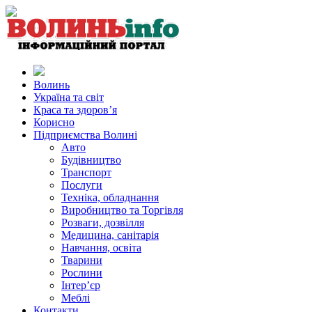
Волинь
Україна та світ
Краса та здоров’я
Корисно
Підприємства Волині
Авто
Будівництво
Транспорт
Послуги
Техніка, обладнання
Виробництво та Торгівля
Розваги, дозвілля
Медицина, санітарія
Навчання, освіта
Тварини
Рослини
Інтер’єр
Меблі
Контакти