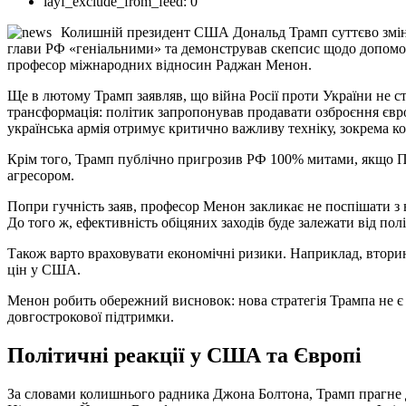
layf_exclude_from_feed:
0
Колишній президент США Дональд Трамп суттєво змінив
глави РФ «геніальними» та демонстрував скепсис щодо допомоги
професор міжнародних відносин Раджан Менон.
Ще в лютому Трамп заявляв, що війна Росії проти України не с
трансформація: політик запропонував продавати озброєння євр
українська армія отримує критично важливу техніку, зокрема ком
Крім того, Трамп публічно пригрозив РФ 100% митами, якщо Пу
агресором.
Попри гучність заяв, професор Менон закликає не поспішати з в
До того ж, ефективність обіцяних заходів буде залежати від по
Також варто враховувати економічні ризики. Наприклад, втори
цін у США.
Менон робить обережний висновок: нова стратегія Трампа не є
довгострокової підтримки.
Політичні реакції у США та Європі
За словами колишнього радника Джона Болтона, Трамп прагне д