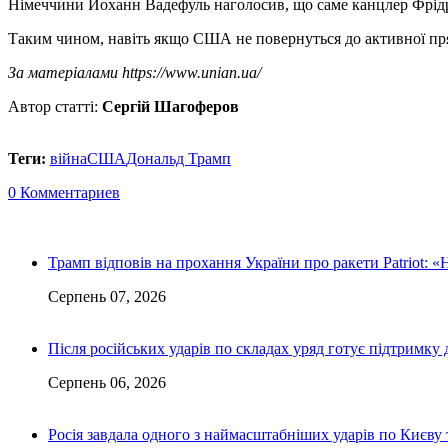
Німеччини Йоханн Вадефуль наголосив, що саме канцлер Фрідр
Таким чином, навіть якщо США не повернуться до активної пря
За матеріалами https://www.unian.ua/
Автор статті:
Сергій Шагоферов
Теги:
війна
США
Дональд Трамп
0 Комментариев
Трамп відповів на прохання України про ракети Patriot: «
Серпень 07, 2026
Після російських ударів по складах уряд готує підтримку 
Серпень 06, 2026
Росія завдала одного з наймасштабніших ударів по Києву т