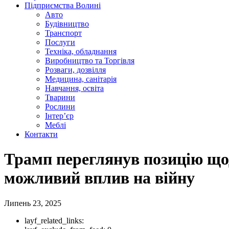
Підприємства Волині
Авто
Будівництво
Транспорт
Послуги
Техніка, обладнання
Виробництво та Торгівля
Розваги, дозвілля
Медицина, санітарія
Навчання, освіта
Тварини
Рослини
Інтер’єр
Меблі
Контакти
Трамп переглянув позицію щодо
можливий вплив на війну
Липень 23, 2025
layf_related_links: