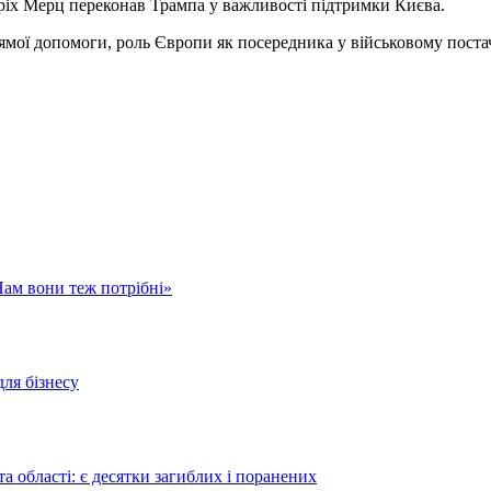
іх Мерц переконав Трампа у важливості підтримки Києва.
мої допомоги, роль Європи як посередника у військовому постач
Нам вони теж потрібні»
для бізнесу
а області: є десятки загиблих і поранених