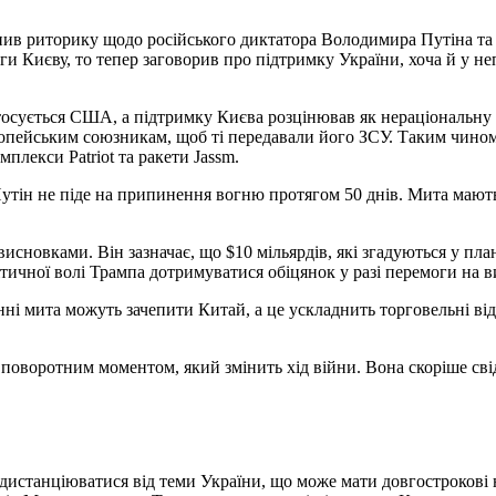
 риторику щодо російського диктатора Володимира Путіна та ук
 Києву, то тепер заговорив про підтримку України, хоча й у не
тосується США, а підтримку Києва розцінював як нераціональну 
опейським союзникам, щоб ті передавали його ЗСУ. Таким чином
плекси Patriot та ракети Jassm.
тін не піде на припинення вогню протягом 50 днів. Мита мають 
исновками. Він зазначає, що $10 мільярдів, які згадуються у пла
літичної волі Трампа дотримуватися обіцянок у разі перемоги на в
нні мита можуть зачепити Китай, а це ускладнить торговельні в
 поворотним моментом, який змінить хід війни. Вона скоріше сві
истанціюватися від теми України, що може мати довгострокові н