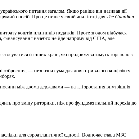
раїнського питання загалом. Якщо раніше він називав дії
прямий спосіб. Про це пише у своїй аналітиці для
The Guardian
витрату коштів платників податків. Проте згодом відбулася
, фінансування начебто не йде напряму від США, але
стосуватися й інших країн, які продовжуватимуть торгівлю з
ні озброєння, — незначна сума для довготривалого конфлікту.
иборах.
ідносини між двома державами — на тлі зростання внутрішніх
дчить про зміну риторики, ніж про фундаментальний перехід до
аслідки для євроатлантичної єдності. Водночас глава МЗС