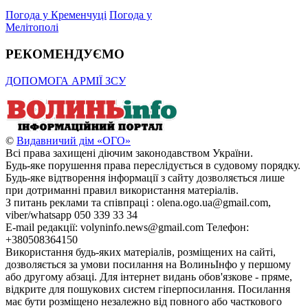
Погода у Кременчуці
Погода у
Мелітополі
РЕКОМЕНДУЄМО
ДОПОМОГА АРМІЇ ЗСУ
©
Видавничий дім «ОГО»
Всі права захищені діючим законодавством України.
Будь-яке порушення права переслідується в судовому порядку.
Будь-яке відтворення інформації з сайту дозволяється лише
при дотриманні правил використання матеріалів.
З питань реклами та співпраці : olena.ogo.ua@gmail.com,
viber/whatsapp 050 339 33 34
E-mail редакції: volyninfo.news@gmail.com Телефон:
+380508364150
Використання будь-яких матеріалів, розміщених на сайті,
дозволяється за умови посилання на ВолиньІнфо у першому
або другому абзаці. Для інтернет видань обов'язкове - пряме,
відкрите для пошукових систем гіперпосилання. Посилання
має бути розміщено незалежно від повного або часткового