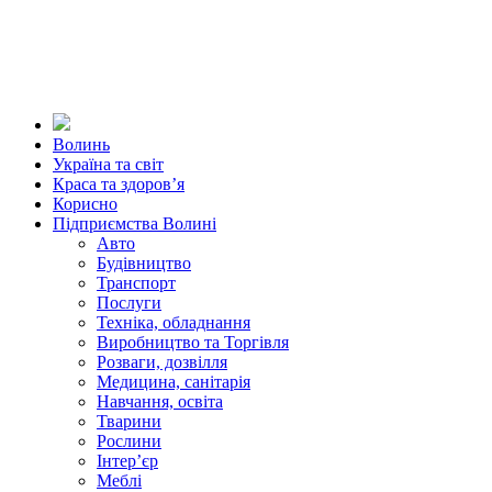
Волинь
Україна та світ
Краса та здоров’я
Корисно
Підприємства Волині
Авто
Будівництво
Транспорт
Послуги
Техніка, обладнання
Виробництво та Торгівля
Розваги, дозвілля
Медицина, санітарія
Навчання, освіта
Тварини
Рослини
Інтер’єр
Меблі