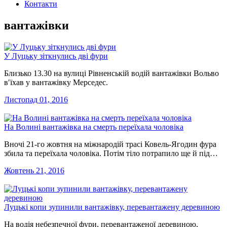
Контакти
вантажівки
У Луцьку зіткнулись дві фури
Близько 13.30 на вулиці Рівненській водій вантажівки Вольво
в′їхав у вантажівку Мерседес.
Листопад 01, 2016
На Волині вантажівка на смерть переїхала чоловіка
Вночі 21-го жовтня на міжнародій трасі Ковель-Ягодин фура
збила та переїхала чоловіка. Потім тіло потрапило ще й під…
Жовтень 21, 2016
Луцькі копи зупинили вантажівку, перевантажену деревиною
На водія небезпечної фури, перевантаженої деревиною,