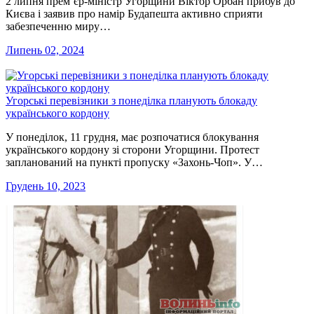
2 липня прем’єр-міністр Угорщини Віктор Орбан прибув до
Києва і заявив про намір Будапешта активно сприяти
забезпеченню миру…
Липень 02, 2024
Угорські перевізники з понеділка планують блокаду
українського кордону
У понеділок, 11 грудня, має розпочатися блокування
українського кордону зі сторони Угорщини. Протест
запланований на пункті пропуску «Захонь-Чоп». У…
Грудень 10, 2023