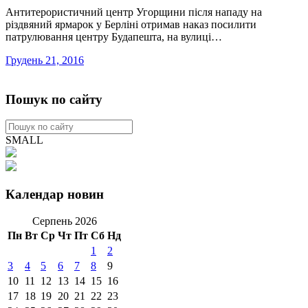
Антитерористичний центр Угорщини після нападу на
різдвяний ярмарок у Берліні отримав наказ посилити
патрулювання центру Будапешта, на вулиці…
Грудень 21, 2016
Пошук по сайту
SMALL
Календар новин
Серпень 2026
Пн
Вт
Ср
Чт
Пт
Сб
Нд
1
2
3
4
5
6
7
8
9
10
11
12
13
14
15
16
17
18
19
20
21
22
23