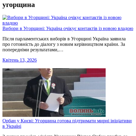
угорщина
Вибори в Угорщині: Україна очікує контактів із новою владою
Після парламентських виборів в Угорщині Україна заявила
про готовність до діалогу з новим керівництвом країни. За
попередніми результатами,…
Квітень 13, 2026
Орбан у Києві: Угорщина готова підтримати мирні ініціативи
в Україні