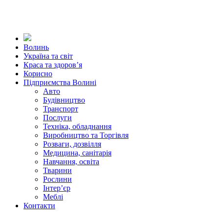
Волинь
Україна та світ
Краса та здоров’я
Корисно
Підприємства Волині
Авто
Будівництво
Транспорт
Послуги
Техніка, обладнання
Виробництво та Торгівля
Розваги, дозвілля
Медицина, санітарія
Навчання, освіта
Тварини
Рослини
Інтер’єр
Меблі
Контакти