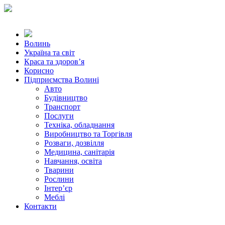
Волинь
Україна та світ
Краса та здоров’я
Корисно
Підприємства Волині
Авто
Будівництво
Транспорт
Послуги
Техніка, обладнання
Виробництво та Торгівля
Розваги, дозвілля
Медицина, санітарія
Навчання, освіта
Тварини
Рослини
Інтер’єр
Меблі
Контакти