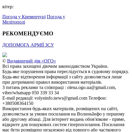
вітер:
Погода у Кременчуці
Погода у
Мелітополі
РЕКОМЕНДУЄМО
ДОПОМОГА АРМІЇ ЗСУ
©
Видавничий дім «ОГО»
Всі права захищені діючим законодавством України.
Будь-яке порушення права переслідується в судовому порядку.
Будь-яке відтворення інформації з сайту дозволяється лише
при дотриманні правил використання матеріалів.
З питань реклами та співпраці : olena.ogo.ua@gmail.com,
viber/whatsapp 050 339 33 34
E-mail редакції: volyninfo.news@gmail.com Телефон:
+380508364150
Використання будь-яких матеріалів, розміщених на сайті,
дозволяється за умови посилання на ВолиньІнфо у першому
або другому абзаці. Для інтернет видань обов'язкове - пряме,
відкрите для пошукових систем гіперпосилання. Посилання
має бути розміщено незалежно від повного або часткового