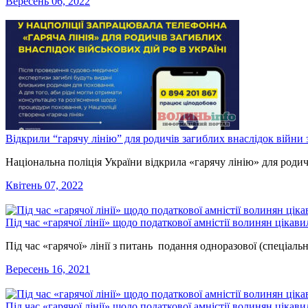
Вересень 06, 2022
Відкрили “гарячу лінію” для родичів загиблих внаслідок війни 
Національна поліція України відкрила «гарячу лінію» для родич
Квітень 07, 2022
Під час «гарячої лінії» щодо податкової амністії волинян цікав
Під час «гарячої» лінії з питань подання одноразової (спеціаль
Вересень 16, 2021
Під час «гарячої лінії» щодо податкової амністії волинян ціка