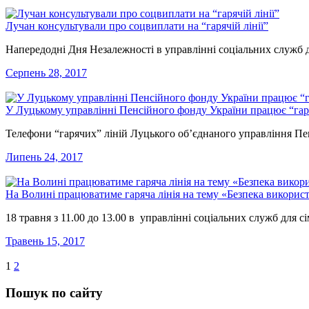
Лучан консультували про соцвиплати на “гарячій лінії”
Напередодні Дня Незалежності в управлінні соціальних служб дл
Серпень 28, 2017
У Луцькому управлінні Пенсійного фонду України працює “гаря
Телефони “гарячих” ліній Луцького об’єднаного управління Пе
Липень 24, 2017
На Волині працюватиме гаряча лінія на тему «Безпека використа
18 травня з 11.00 до 13.00 в управлінні соціальних служб для с
Травень 15, 2017
1
2
Пошук по сайту