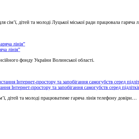
я сім’ї, дітей та молоді Луцької міської ради працювала гаряча 
ча лінія”
нсійного фонду України Волинської області.
ння Інтернет-простору та запобігання самогубств серед підліткі
ім’ї, дітей та молоді працюватиме гаряча лінія телефону довіри…