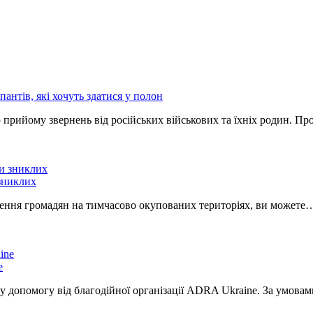
антів, які хочуть здатися у полон
 прийому звернень від російських військових та їхніх родин. П
 зниклих
дення громадян на тимчасово окупованих територіях, ви можете
e
у допомогу від благодійної організації ADRA Ukraine. За умова