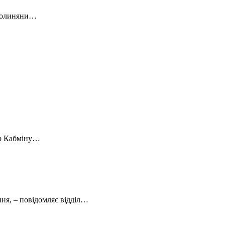
, волиняни…
тр Кабміну…
ння, – повідомляє відділ…