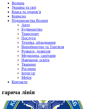
Волинь
Україна та світ
Краса та здоров’я
Корисно
Підприємства Волині
Авто
Будівництво
Транспорт
Послуги
Техніка, обладнання
Виробництво та Торгівля
Розваги, дозвілля
Медицина, санітарія
Навчання, освіта
Тварини
Рослини
Інтер’єр
Меблі
Контакти
гаряча лінія