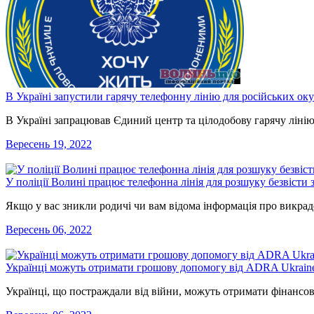
В Україні запустили гарячу телефонну лінію для російських окуп
В Україні запрацював Єдиний центр та цілодобову гарячу лінію
Вересень 19, 2022
У поліції Волині працює телефонна лінія для розшуку безвісти
Якщо у вас зникли родичі чи вам відома інформація про викра
Вересень 06, 2022
Українці можуть отримати грошову допомогу від ADRA Ukrain
Українці, що постраждали від війни, можуть отримати фінансов