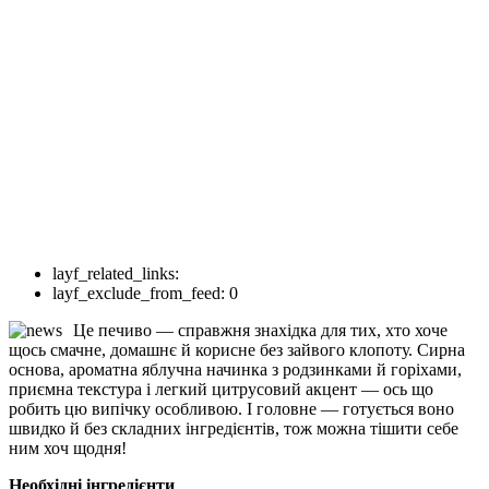
layf_related_links:
layf_exclude_from_feed:
0
Це печиво — справжня знахідка для тих, хто хоче
щось смачне, домашнє й корисне без зайвого клопоту. Сирна
основа, ароматна яблучна начинка з родзинками й горіхами,
приємна текстура і легкий цитрусовий акцент — ось що
робить цю випічку особливою. І головне — готується воно
швидко й без складних інгредієнтів, тож можна тішити себе
ним хоч щодня!
Необхідні інгредієнти