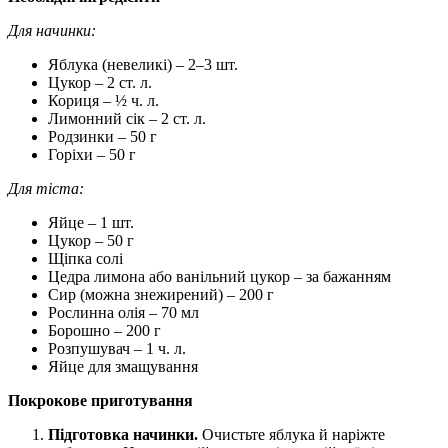
Для начинки:
Яблука (невеликі) – 2–3 шт.
Цукор – 2 ст. л.
Кориця – ½ ч. л.
Лимонний сік – 2 ст. л.
Родзинки – 50 г
Горіхи – 50 г
Для тіста:
Яйце – 1 шт.
Цукор – 50 г
Щіпка солі
Цедра лимона або ванільний цукор – за бажанням
Сир (можна знежирений) – 200 г
Рослинна олія – 70 мл
Борошно – 200 г
Розпушувач – 1 ч. л.
Яйце для змащування
Покрокове приготування
Підготовка начинки.
Очистьте яблука й наріжте