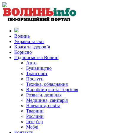
Волинь
Україна та світ
Краса та здоров’я
Корисно
Підприємства Волині
Авто
Будівництво
Транспорт
Послуги
Техніка, обладнання
Виробництво та Торгівля
Розваги, дозвілля
Медицина, санітарія
Навчання, освіта
Тварини
Рослини
Інтер’єр
Меблі
Контакти