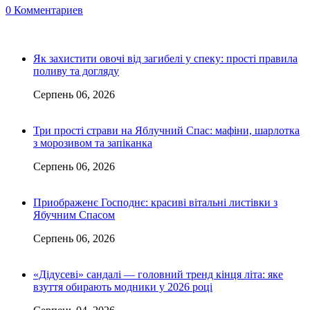
0 Комментариев
Як захистити овочі від загибелі у спеку: прості правила
поливу та догляду
Серпень 06, 2026
Три прості страви на Яблучний Спас: мафіни, шарлотка
з морозивом та запіканка
Серпень 06, 2026
Приображенє Господнє: красиві вітальні листівки з
Ябучним Спасом
Серпень 06, 2026
«Дідусеві» сандалі — головний тренд кінця літа: яке
взуття обирають модники у 2026 році