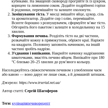
кубиками. На змащеній сковороді прогрійте їх із цукром,
корицею та лимонним соком. Додайте подрібнені горіхи
й родзинки, перемішайте та залиште охолонути.
Замішування тіста.
У мисці змішайте яйце, цукор, сіль
та ароматизатор. Додайте сир і олію, перемішайте.
Всипте борошно з розпушувачем, сформуйте м’яке тісто.
Обгорніть його пакетом і залиште в холодильнику на 15
хвилин.
Формування печива.
Розділіть тісто на дві частини,
розкачайте кожну в прямокутник, обріжте краї. Наріжте
на квадрати. Половину заповніть начинкою, на іншій
частині зробіть надрізи.
З’єднання і випікання.
Накрийте начинку надрізаними
шматочками, змастіть печиво яйцем. Випікайте при 180
°C близько 20–25 хвилин до рум’яного кольору.
Насолоджуйтесь свіжоспеченим печивом з улюбленим чаєм
або кавою — воно дарує не лише смак, а й домашній затишок.
Джерело: https://www.trserial.net.ua/
Автор статті:
Сергій Шагоферов
Теги:
кулінарія
печиво
рецепт