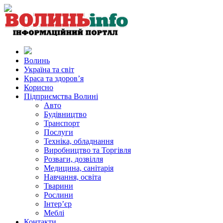
Волинь
Україна та світ
Краса та здоров’я
Корисно
Підприємства Волині
Авто
Будівництво
Транспорт
Послуги
Техніка, обладнання
Виробництво та Торгівля
Розваги, дозвілля
Медицина, санітарія
Навчання, освіта
Тварини
Рослини
Інтер’єр
Меблі
Контакти