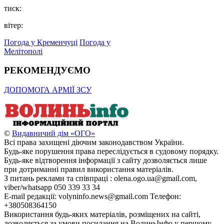
тиск:
вітер:
Погода у Кременчуці
Погода у
Мелітополі
РЕКОМЕНДУЄМО
ДОПОМОГА АРМІЇ ЗСУ
©
Видавничий дім «ОГО»
Всі права захищені діючим законодавством України.
Будь-яке порушення права переслідується в судовому порядку.
Будь-яке відтворення інформації з сайту дозволяється лише
при дотриманні правил використання матеріалів.
З питань реклами та співпраці : olena.ogo.ua@gmail.com,
viber/whatsapp 050 339 33 34
E-mail редакції: volyninfo.news@gmail.com Телефон:
+380508364150
Використання будь-яких матеріалів, розміщених на сайті,
дозволяється за умови посилання на ВолиньІнфо у першому