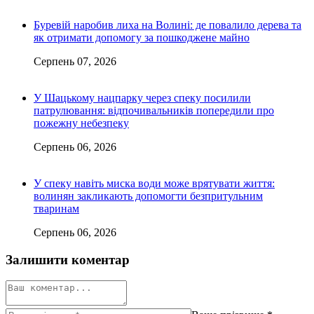
Буревій наробив лиха на Волині: де повалило дерева та
як отримати допомогу за пошкоджене майно
Серпень 07, 2026
У Шацькому нацпарку через спеку посилили
патрулювання: відпочивальників попередили про
пожежну небезпеку
Серпень 06, 2026
У спеку навіть миска води може врятувати життя:
волинян закликають допомогти безпритульним
тваринам
Серпень 06, 2026
Залишити коментар