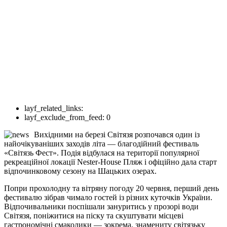
layf_related_links:
layf_exclude_from_feed:
0
Вихідними на березі Світязя розпочався один із
найочікуваніших заходів літа — благодійний фестиваль
«Світязь Фест». Подія відбулася на території популярної
рекреаційної локації Nester-House Пляж і офіційно дала старт
відпочинковому сезону на Шацьких озерах.
Попри прохолодну та вітряну погоду 20 червня, перший день
фестивалю зібрав чимало гостей із різних куточків України.
Відпочивальники поспішали зануритись у прозорі води
Світязя, поніжитися на піску та скуштувати місцеві
гастрономічні смаколики — зокрема, знамениту світязьку