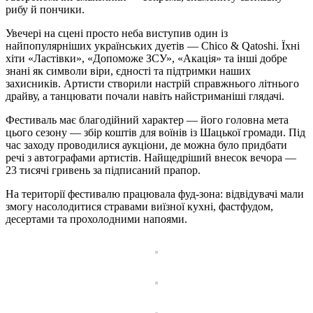
рибу й пончики.
Увечері на сцені просто неба виступив один із
найпопулярніших українських дуетів — Chico & Qatoshi. Їхні
хіти «Ластівки», «Допоможе ЗСУ», «Акація» та інші добре
знані як символи віри, єдності та підтримки наших
захисників. Артисти створили настрій справжнього літнього
драйву, а танцювати почали навіть найстриманіші глядачі.
Фестиваль має благодійний характер — його головна мета
цього сезону — збір коштів для воїнів із Шацької громади. Під
час заходу проводилися аукціони, де можна було придбати
речі з автографами артистів. Найщедріший внесок вечора —
23 тисячі гривень за підписаний прапор.
На території фестивалю працювала фуд-зона: відвідувачі мали
змогу насолодитися стравами виїзної кухні, фастфудом,
десертами та прохолодними напоями.