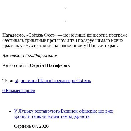
Нагадаємо, «Світязь Фест» — це не лише концертна програма.
Фестиваль триватиме протягом літа і подарує чимало нових
вражень усім, хто завітає на відпочинок у Шацький край.
Джерело: https://bug.org.ua/
Автор статті:
Сергій Шагоферов
Теги:
відпочинок
Шацькі озера
озеро Світязь
0 Комментариев
У Луцьку реставрують Будинок офіцерів: що вже
зробили та який музей там відкриють
Серпень 07, 2026