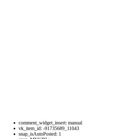
comment_widget_insert:
manual
vk_item_id:
-91735689_11043
snap_isAutoPosted:
1