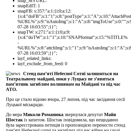
snap_MYURL:
snapEdIT:
1
snapFB:
s:357:"a:1:{i:0;a:12:
{s:4:"doFB";s:1:"1";s:8:"postType";s:1:"A";s:10:"AttachP
%URL%";s:9:"isAutoImg";s:1:"A";s:8:"imgToUse";s:0:"";s:9
07-28 16:03:55";}}";
snapTW:
s:271:"a:1:{i:0;a:9:
{s:4:"doTW";s:1:"1";s:10:"SNAPformat";s:15:"%TITLE%
-
%URL%";s:8:"attchImg";s:1:"1";s:9:"isAutoImg";s:1:"A";s:8:
07-28 16:03:59";}}";
layf_related_links:
layf_exclude_from_feed:
0
Стенд пам’яті Небесної Сотні залишиться на
Театральному майдані, поки у Луцьку не з’явиться
пам’ятник загиблим волинянам на Майдані та під час
АТО.
Про це стало відомо вчора, 27 липня, під час засідання сесії
Луцької міськради.
До мера
Миколи Романюка
звернулася депутат
Майя
Шостак
із запитом. Шостак повідомила, що нещодавно
була зареєстрована петиція із пропозицією перенести стенд
пам’яті Небесної сотні та загиблих під час війни на сході