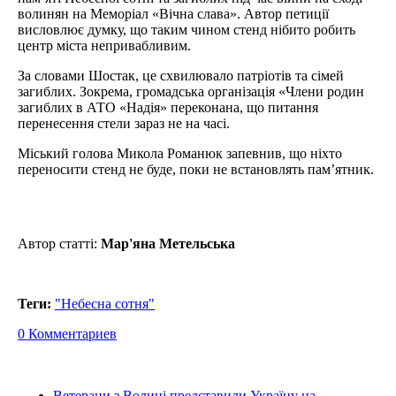
волинян на Меморіал «Вічна слава». Автор петиції
висловлює думку, що таким чином стенд нібито робить
центр міста непривабливим.
За словами Шостак, це схвилювало патріотів та сімей
загиблих. Зокрема, громадська організація «Члени родин
загиблих в АТО «Надія» переконана, що питання
перенесення стели зараз не на часі.
Міський голова Микола Романюк запевнив, що ніхто
переносити стенд не буде, поки не встановлять пам’ятник.
Автор статті:
Мар'яна Метельська
Теги:
"Небесна сотня"
0 Комментариев
Ветерани з Волині представили Україну на