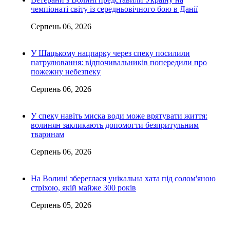
чемпіонаті світу із середньовічного бою в Данії
Серпень 06, 2026
У Шацькому нацпарку через спеку посилили
патрулювання: відпочивальників попередили про
пожежну небезпеку
Серпень 06, 2026
У спеку навіть миска води може врятувати життя:
волинян закликають допомогти безпритульним
тваринам
Серпень 06, 2026
На Волині збереглася унікальна хата під солом'яною
стріхою, якій майже 300 років
Серпень 05, 2026