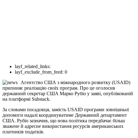
layf_related_links:
layf_exclude_from_feed:
0
Агентство США з міжнародного розвитку (USAID)
припиняє реалізацію своїх програм. Про це оголосив
державний секретар США Марко Рубіо у заяві, опублікованій
на платформі Substack.
За словами посадовця, замість USAID програми зовнішньої
допомоги надалі координуватиме Державний департамент
США. Рубіо зазначив, що нова політика передбачає більш
зважене й адресне використання ресурсів американських
платників податків.