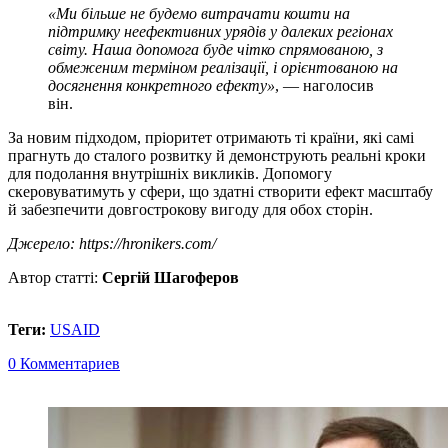
«Ми більше не будемо витрачати кошти на
підтримку неефективних урядів у далеких регіонах
світу. Наша допомога буде чітко спрямованою, з
обмеженим терміном реалізації, і орієнтованою на
досягнення конкретного ефекту»
, — наголосив
він.
За новим підходом, пріоритет отримають ті країни, які самі
прагнуть до сталого розвитку й демонструють реальні кроки
для подолання внутрішніх викликів. Допомогу
скеровуватимуть у сфери, що здатні створити ефект масштабу
й забезпечити довгострокову вигоду для обох сторін.
Джерело: https://hronikers.com/
Автор статті:
Сергій Шагоферов
Теги:
USAID
0 Комментариев