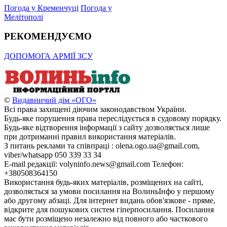
Погода у Кременчуці
Погода у
Мелітополі
РЕКОМЕНДУЄМО
ДОПОМОГА АРМІЇ ЗСУ
©
Видавничий дім «ОГО»
Всі права захищені діючим законодавством України.
Будь-яке порушення права переслідується в судовому порядку.
Будь-яке відтворення інформації з сайту дозволяється лише
при дотриманні правил використання матеріалів.
З питань реклами та співпраці : olena.ogo.ua@gmail.com,
viber/whatsapp 050 339 33 34
E-mail редакції: volyninfo.news@gmail.com Телефон:
+380508364150
Використання будь-яких матеріалів, розміщених на сайті,
дозволяється за умови посилання на ВолиньІнфо у першому
або другому абзаці. Для інтернет видань обов'язкове - пряме,
відкрите для пошукових систем гіперпосилання. Посилання
має бути розміщено незалежно від повного або часткового