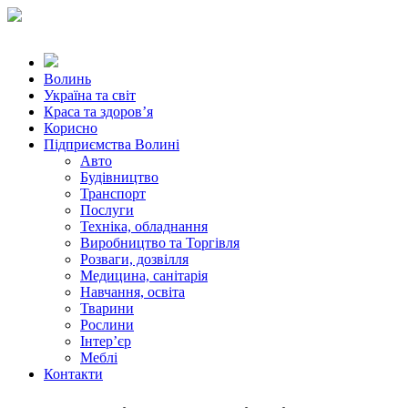
Волинь
Україна та світ
Краса та здоров’я
Корисно
Підприємства Волині
Авто
Будівництво
Транспорт
Послуги
Техніка, обладнання
Виробництво та Торгівля
Розваги, дозвілля
Медицина, санітарія
Навчання, освіта
Тварини
Рослини
Інтер’єр
Меблі
Контакти