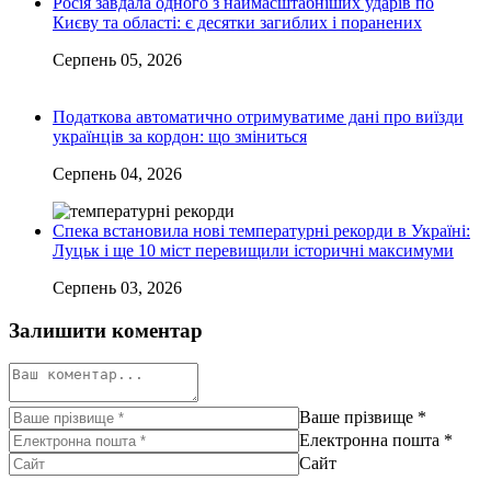
Росія завдала одного з наймасштабніших ударів по
Києву та області: є десятки загиблих і поранених
Серпень 05, 2026
Податкова автоматично отримуватиме дані про виїзди
українців за кордон: що зміниться
Серпень 04, 2026
Спека встановила нові температурні рекорди в Україні:
Луцьк і ще 10 міст перевищили історичні максимуми
Серпень 03, 2026
Залишити коментар
Ваше прізвище
*
Електронна пошта
*
Сайт