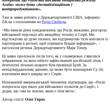
попередив, що «будь-яка військова підтримка режиму
Асада» може бути «дестабілізаційною і
контрпродуктивною».
Такі ж заяви роблять у Держдепартаменті США, інформує
Zik.ua з посиланням на
Радіо Свобода
.
«Ми бачили різні повідомлення, що Росія, можливо, розгортає
військовий персонал або авіаційну техніку в Сирії. Ми
відстежуємо це дуже пильно, ми підтримуємо тісні контакти із
партнерами в регіоні, щоб отримати більше інформації», –
наголосив речник Держдепартаменту Марк Тонер.
Ці заяви пролунали після того, як у соцмережах з’явилися
зображення, на яких нібито зафіксований російський літак і
безпілотні літальні апарати біля провінції Ідліб. За
непідтвердженими даними, це може бути винищувач Су-34,
власником якого навряд чи є Сирія.
Неназваний американський чиновник підтвердив, що «Росія
попросила про вікно для військових польотів до Сирії», і
додав, що «ми не знаємо, якою є їхня мета».
Автор статті:
Олег Горох