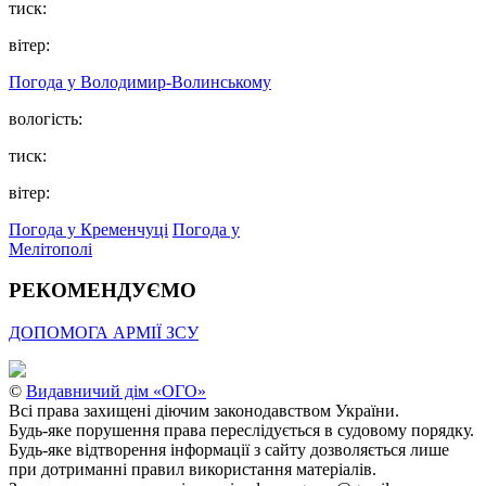
тиск:
вітер:
Погода у Володимир-Волинському
вологість:
тиск:
вітер:
Погода у Кременчуці
Погода у
Мелітополі
РЕКОМЕНДУЄМО
ДОПОМОГА АРМІЇ ЗСУ
©
Видавничий дім «ОГО»
Всі права захищені діючим законодавством України.
Будь-яке порушення права переслідується в судовому порядку.
Будь-яке відтворення інформації з сайту дозволяється лише
при дотриманні правил використання матеріалів.