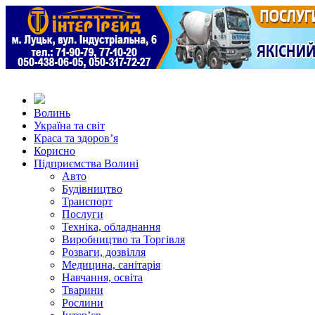
Волинь
Україна та світ
Краса та здоров’я
Корисно
Підприємства Волині
Авто
Будівництво
Транспорт
Послуги
Техніка, обладнання
Виробництво та Торгівля
Розваги, дозвілля
Медицина, санітарія
Навчання, освіта
Тварини
Рослини