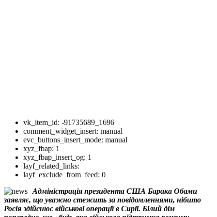
vk_item_id:
-91735689_1696
comment_widget_insert:
manual
evc_buttons_insert_mode:
manual
xyz_fbap:
1
xyz_fbap_insert_og:
1
layf_related_links:
layf_exclude_from_feed:
0
Адміністрація президента США Барака Обами
заявляє, що уважно стежить за повідомленнями, нібито
Росія здійснює військові операції в Сирії. Білий дім