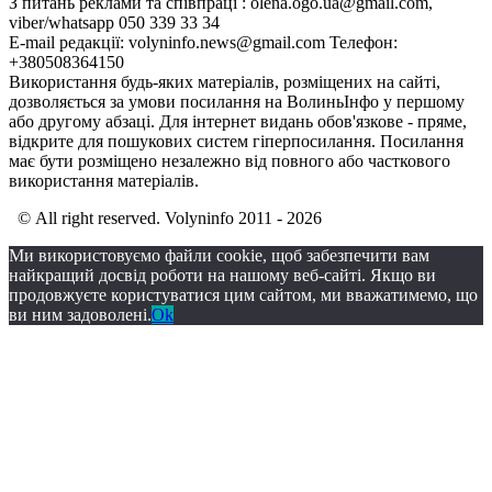
З питань реклами та співпраці : olena.ogo.ua@gmail.com,
viber/whatsapp 050 339 33 34
E-mail редакції: volyninfo.news@gmail.com Телефон:
+380508364150
Використання будь-яких матеріалів, розміщених на сайті,
дозволяється за умови посилання на ВолиньІнфо у першому
або другому абзаці. Для інтернет видань обов'язкове - пряме,
відкрите для пошукових систем гіперпосилання. Посилання
має бути розміщено незалежно від повного або часткового
використання матеріалів.
© All right reserved. Volyninfo 2011 - 2026
Ми використовуємо файли cookie, щоб забезпечити вам
найкращий досвід роботи на нашому веб-сайті. Якщо ви
продовжуєте користуватися цим сайтом, ми вважатимемо, що
ви ним задоволені.
Ok