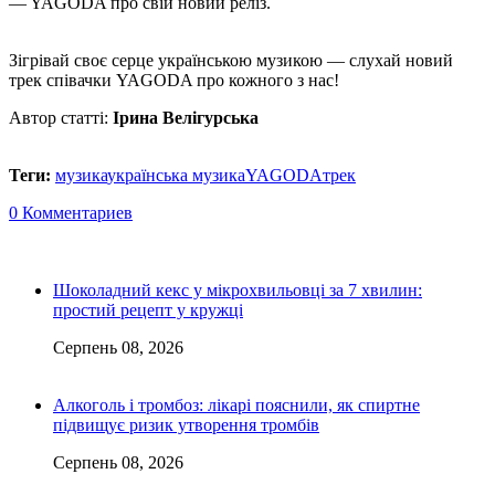
— YAGODA про свій новий реліз.
Зігрівай своє серце українською музикою — слухай новий
трек співачки YAGODA про кожного з нас!
Автор статті:
Ірина Велігурська
Теги:
музика
українська музика
YAGODA
трек
0 Комментариев
Шоколадний кекс у мікрохвильовці за 7 хвилин:
простий рецепт у кружці
Серпень 08, 2026
Алкоголь і тромбоз: лікарі пояснили, як спиртне
підвищує ризик утворення тромбів
Серпень 08, 2026