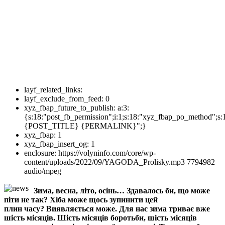
layf_related_links:
layf_exclude_from_feed:
0
xyz_fbap_future_to_publish:
a:3:
{s:18:"post_fb_permission";i:1;s:18:"xyz_fbap_po_method";s:
{POST_TITLE} {PERMALINK}";}
xyz_fbap:
1
xyz_fbap_insert_og:
1
enclosure:
https://volyninfo.com/core/wp-
content/uploads/2022/09/YAGODA_Prolisky.mp3 7794982
audio/mpeg
Зима, весна, літо, осінь… Здавалось би, що може
піти не так? Хіба може щось зупинити цей
плин часу? Виявляється може. Для нас зима триває вже
шість місяців. Шість місяців боротьби, шість місяців