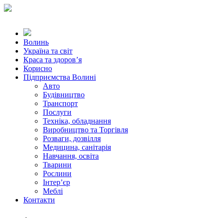
Волинь
Україна та світ
Краса та здоров’я
Корисно
Підприємства Волині
Авто
Будівництво
Транспорт
Послуги
Техніка, обладнання
Виробництво та Торгівля
Розваги, дозвілля
Медицина, санітарія
Навчання, освіта
Тварини
Рослини
Інтер’єр
Меблі
Контакти