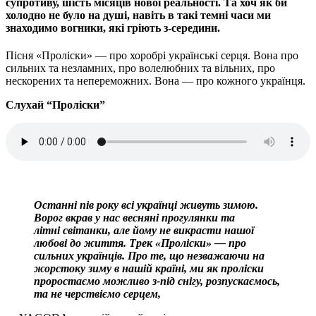
супротиву, шість місяців нової реальності. Та хоч як би
холодно не було на душі, навіть в такі темні часи ми
знаходимо вогники, які гріють з-середини.
Пісня «Проліски» — про хоробрі українські серця. Вона про
сильних та незламних, про волелюбних та вільних, про
нескорених та непереможних. Вона — про кожного українця.
Слухай “Проліски”
Останні пів року всі українці живуть зимою.
Ворог вкрав у нас весняні прогулянки та
літні
світанки, але йому не викрасти нашої
любові до життя. Трек «Проліски» — про
сильних
українців. Про те, що незважаючи на
жорстоку зиму в нашій країні, ми як проліски
проростаємо
можливо з-під снігу, розпускаємось,
та не черствіємо серцем,