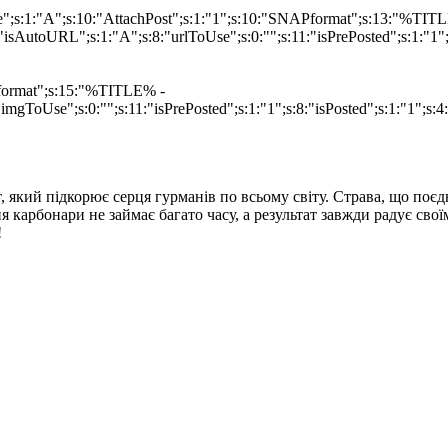
ype";s:1:"A";s:10:"AttachPost";s:1:"1";s:10:"SNAPformat";s:13:"%TI
isAutoURL";s:1:"A";s:8:"urlToUse";s:0:"";s:11:"isPrePosted";s:1:"1
Pformat";s:15:"%TITLE% -
imgToUse";s:0:"";s:11:"isPrePosted";s:1:"1";s:8:"isPosted";s:1:"1";
т, який підкорює серця гурманів по всьому світу. Страва, що поє
карбонари не займає багато часу, а результат завжди радує сво
!