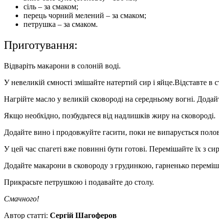
сіль – за смаком
;
перець чорний мелений – за смаком
;
петрушка – за смаком.
Приготування:
Відваріть макарони в солоній воді.
У невеликій ємності змішайте натертий сир і яйце.Відставте в с
Нагрійте масло у великій сковороді на середньому вогні. Дода
Якщо необхідно, позбудьтеся від надлишків жиру на сковороді.
Додайте вино і продовжуйте гасити
,
поки не випар
ується
полов
У цей час спаге
т
і вже повинні бути готові. Перемішайте їх з 
Додайте макарони в сковороду з грудинкою, гарненько переміш
Прикрасьте петрушкою і подавайте до столу.
Смачного!
Автор статті:
Сергій Шагоферов