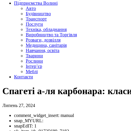
Підприємства Волині
Авто
Будівництво
Транспорт
Послуги
Техніка, обладнання
Виробництво та Торгівля
Розваги, дозвілля
Медицина, санітарія
Навчання, освіта
Тварини
Рослини
Інтер’єр
Меблі
Контакти
Спагеті а-ля карбонара: класи
Липень 27, 2024
comment_widget_insert:
manual
snap_MYURL:
snapEdIT:
1