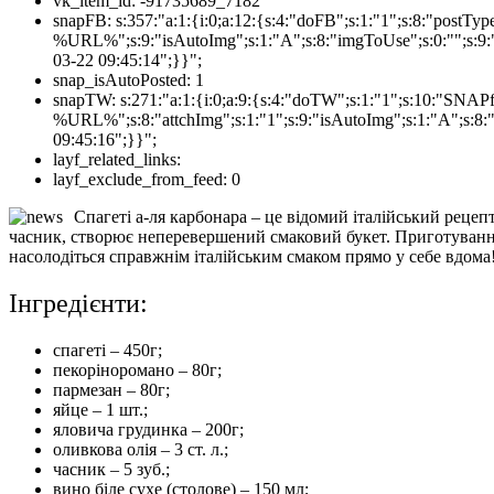
vk_item_id:
-91735689_7182
snapFB:
s:357:"a:1:{i:0;a:12:{s:4:"doFB";s:1:"1";s:8:"postT
%URL%";s:9:"isAutoImg";s:1:"A";s:8:"imgToUse";s:0:"";s:9:"
03-22 09:45:14";}}";
snap_isAutoPosted:
1
snapTW:
s:271:"a:1:{i:0;a:9:{s:4:"doTW";s:1:"1";s:10:"SNA
%URL%";s:8:"attchImg";s:1:"1";s:9:"isAutoImg";s:1:"A";s:8:"
09:45:16";}}";
layf_related_links:
layf_exclude_from_feed:
0
Спагеті а-ля карбонара – це відомий італійський рецеп
часник, створює неперевершений смаковий букет. Приготування 
насолодіться справжнім італійським смаком прямо у себе вдома
Інгредієнти:
спагеті – 450г
;
пекоріноромано – 80г
;
пармезан – 80г
;
яйц
е
– 1 шт
.;
яловича грудинка – 200г
;
оливкова олія – ​​3 ст. л.
;
часник – 5 зуб
.;
вино біле сухе (столове) – 150 мл
;