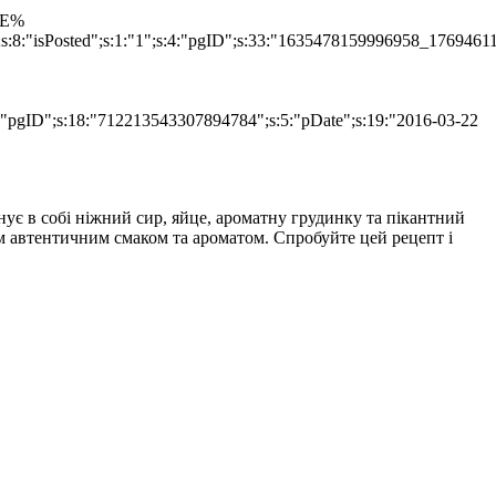
TLE%
";s:8:"isPosted";s:1:"1";s:4:"pgID";s:33:"1635478159996958_1769461
s:4:"pgID";s:18:"712213543307894784";s:5:"pDate";s:19:"2016-03-22
днує в собі ніжний сир, яйце, ароматну грудинку та пікантний
їм автентичним смаком та ароматом. Спробуйте цей рецепт і