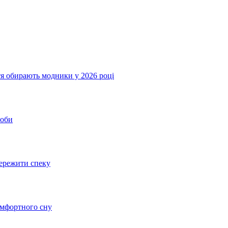
ття обирають модники у 2026 році
соби
пережити спеку
омфортного сну