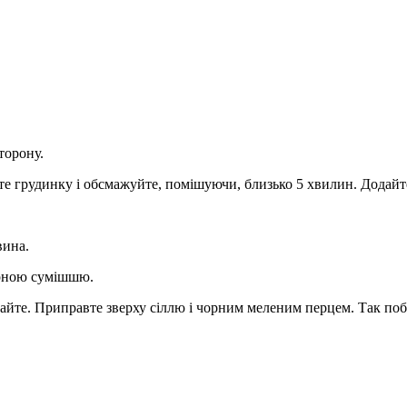
торону.
йте грудинку і обсмажуйте, помішуючи, близько 5 хвилин. Додайт
ина.
сирною сумішшю.
айте. Приправте зверху сіллю і чорним меленим перцем. Так поб