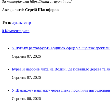
За матеріалами https://kultura.rayon.in.ua/
Автор статті:
Сергій Шагоферов
Теги:
луцьк
театр
0 Комментариев
У Луцьку реставрують Будинок офіцерів: що вже зробили 
Серпень 07, 2026
Буревій наробив лиха на Волині: де повалило дерева та 
Серпень 07, 2026
У Шацькому нацпарку через спеку посилили патрулюванн
Серпень 06, 2026