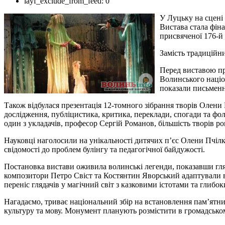
layf_exclude_from_feed:
0
У Луцьку на сцені
Вистава стала фін
присвяченої 176-й
Замість традиційни
Перед виставою пр
Волинського націон
показали письменни
Також відбулася презентація 12-томного зібрання творів Олени 
дослідження, публіцистика, критика, переклади, спогади та фол
один з укладачів, професор Сергій Романов, більшість творів ро
Науковці наголосили на унікальності дитячих п’єс Олени Пчілки
свідомості до проблем булінгу та педагогічної байдужості.
Постановка вистави оживила волинські легенди, показавши гля
композитори Петро Свіст та Костянтин Яворський адаптували 
переніс глядачів у магічний світ з казковими істотами та глибок
Нагадаємо, триває національний збір на встановлення пам’ятника
культуру та мову. Монумент планують розмістити в громадському