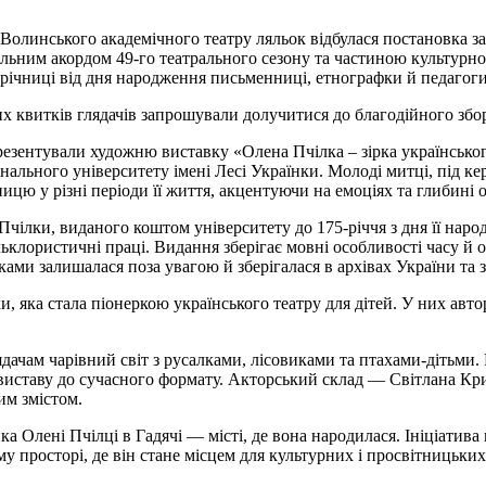
 Волинського академічного театру ляльок відбулася постановка з
альним акордом 49-го театрального сезону та частиною культурно
 річниці від дня народження письменниці, етнографки й педагоги
х квитків глядачів запрошували долучитися до благодійного збор
езентували художню виставку «Олена Пчілка – зірка українського
ального університету імені Лесі Українки. Молоді митці, під ке
цю у різні періоди її життя, акцентуючи на емоціях та глибині о
Пчілки, виданого коштом університету до 175-річчя з дня її наро
ьклористичні праці. Видання зберігає мовні особливості часу й 
ками залишалася поза увагою й зберігалася в архівах України та 
, яка стала піонеркою українського театру для дітей. У них авто
дачам чарівний світ з русалками, лісовиками та птахами-дітьми
виставу до сучасного формату. Акторський склад — Світлана К
им змістом.
 Олені Пчілці в Гадячі — місті, де вона народилася. Ініціатива 
 просторі, де він стане місцем для культурних і просвітницьких 