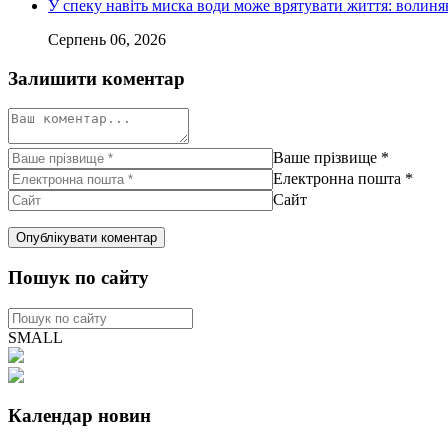
У спеку навіть миска води може врятувати життя: волин
Серпень 06, 2026
Залишити коментар
Ваше прізвище
*
Електронна пошта
*
Сайт
Пошук по сайту
SMALL
Календар новин