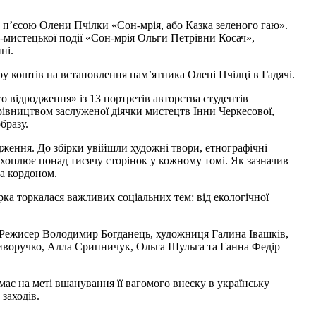
а п’єсою Олени Пчілки «Сон-мрія, або Казка зеленого гаю».
-мистецької події «Сон-мрія Ольги Петрівни Косач»,
ні.
у коштів на встановлення пам’ятника Олені Пчілці в Гадячі.
 відродження» із 13 портретів авторства студентів
рівництвом заслуженої діячки мистецтв Інни Черкесової,
бразу.
дження. До збірки увійшли художні твори, етнографічні
охоплює понад тисячу сторінок у кожному томі. Як зазначив
за кордоном.
рка торкалася важливих соціальних тем: від екологічної
. Режисер Володимир Богданець, художниця Галина Івашків,
риворучко, Алла Срипничук, Ольга Шульга та Ганна Федір —
має на меті вшанування її вагомого внеску в українську
заходів.