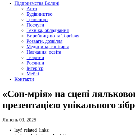
Підприємства Волині
Авто
Будівництво
Транспорт
Послуги
Техніка, обладнання
Виробництво та Торгівля
Розваги, дозвілля
Медицина, санітарія
Навчання, освіта
Тварини
Рослини
Інтер’єр
Меблі
Контакти
«Сон-мрія» на сцені ляльково
презентацією унікального зіб
Липень 03, 2025
layf_related_links: