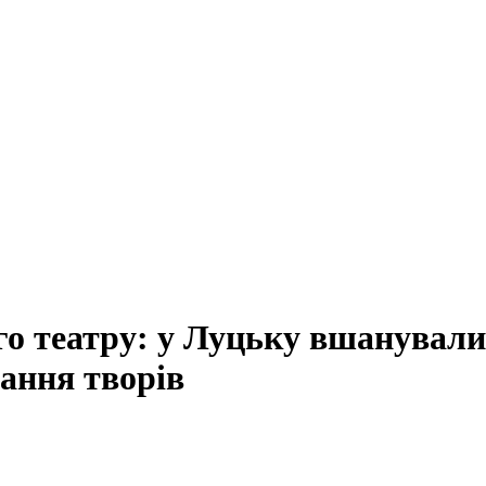
го театру: у Луцьку вшанувал
рання творів