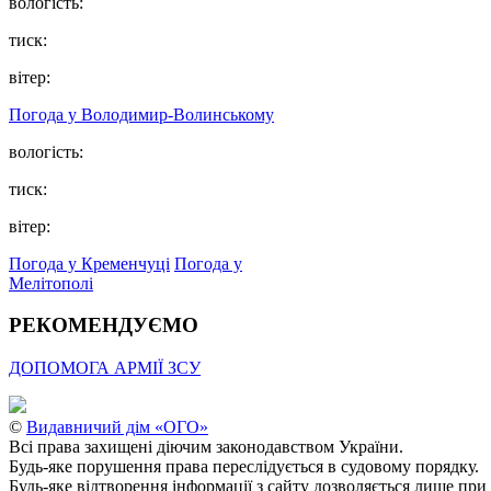
вологість:
тиск:
вітер:
Погода у Володимир-Волинському
вологість:
тиск:
вітер:
Погода у Кременчуці
Погода у
Мелітополі
РЕКОМЕНДУЄМО
ДОПОМОГА АРМІЇ ЗСУ
©
Видавничий дім «ОГО»
Всі права захищені діючим законодавством України.
Будь-яке порушення права переслідується в судовому порядку.
Будь-яке відтворення інформації з сайту дозволяється лише при