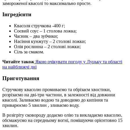
замороженої квасолі то максимально просте.
Інгредієнти
Квасоля стручкова -400 г;
Соєвий соус – 1 столова ложка;
Часник – два зубчики;
Насіння кунжуту – 2 столові ложки;
Олія рослинна – 2 столові ложки;
Сіль за смаком.
Читайте також
Якою очікувати погоду у Луцьку та області
на найближчі дні
Приготування
Стручкову квасолю промиваємо та обрізаєм хвостики,
розрізаємо на дві-три частини, в залежності від довжини
квасолі. Заливаємо водою та доводимо до кипіння та
приварюємо 5 хвилин , зливаємо воду.
В розігріту сковороду додаємо олію та викладаємо квасолю,
обсмажуємо на середньому вогні, помішуючи орієнтовно 15
хвилин.