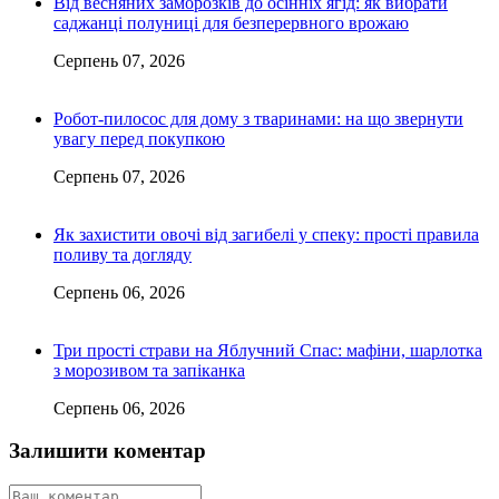
Від весняних заморозків до осінніх ягід: як вибрати
саджанці полуниці для безперервного врожаю
Серпень 07, 2026
Робот-пилосос для дому з тваринами: на що звернути
увагу перед покупкою
Серпень 07, 2026
Як захистити овочі від загибелі у спеку: прості правила
поливу та догляду
Серпень 06, 2026
Три прості страви на Яблучний Спас: мафіни, шарлотка
з морозивом та запіканка
Серпень 06, 2026
Залишити коментар