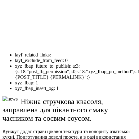
layf_related_links:
layf_exclude_from_feed:
0
xyz_fbap_future_to_publish:
a:3:
{s:18:"post_fb_permission";i:0;s:18:"xyz_fbap_po_method";s:
{POST_TITLE} {PERMALINK}";}
xyz_fbap:
1
xyz_fbap_insert_og:
1
Ніжна стручкова квасоля,
заправлена для пікантного смаку
часником та соєвим соусом.
Кунжут додає страві цікавої текстури та колориту азіатської
кухні. Приготування доволі просте, а в разі використання