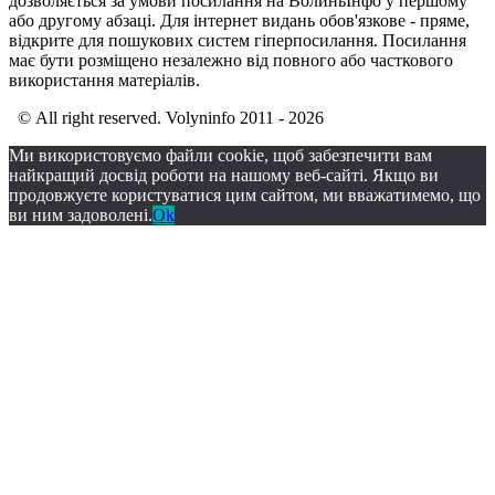
дозволяється за умови посилання на ВолиньІнфо у першому
або другому абзаці. Для інтернет видань обов'язкове - пряме,
відкрите для пошукових систем гіперпосилання. Посилання
має бути розміщено незалежно від повного або часткового
використання матеріалів.
© All right reserved. Volyninfo 2011 - 2026
Ми використовуємо файли cookie, щоб забезпечити вам
найкращий досвід роботи на нашому веб-сайті. Якщо ви
продовжуєте користуватися цим сайтом, ми вважатимемо, що
ви ним задоволені.
Ok