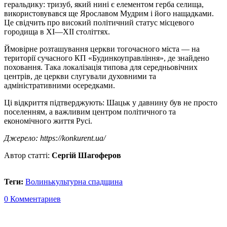
геральдику: тризуб, який нині є елементом герба селища,
використовувався ще Ярославом Мудрим і його нащадками.
Це свідчить про високий політичний статус місцевого
городища в ХІ—ХІІ століттях.
Ймовірне розташування церкви тогочасного міста — на
території сучасного КП «Будинкоуправління», де знайдено
поховання. Така локалізація типова для середньовічних
центрів, де церкви слугували духовними та
адміністративними осередками.
Ці відкриття підтверджують: Шацьк у давнину був не просто
поселенням, а важливим центром політичного та
економічного життя Русі.
Джерело: https://konkurent.ua/
Автор статті:
Сергій Шагоферов
Теги:
Волинь
культурна спадщина
0 Комментариев