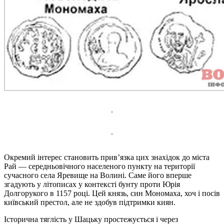
Окремий інтерес становить прив’язка цих знахідок до міста
Рай — середньовічного населеного пункту на території
сучасного села Яревище на Волині. Саме його вперше
згадують у літописах у контексті бунту проти Юрія
Долгорукого в 1157 році. Цей князь, син Мономаха, хоч і посів
київський престол, але не здобув підтримки киян.
Історична тяглість у Шацьку простежується і через