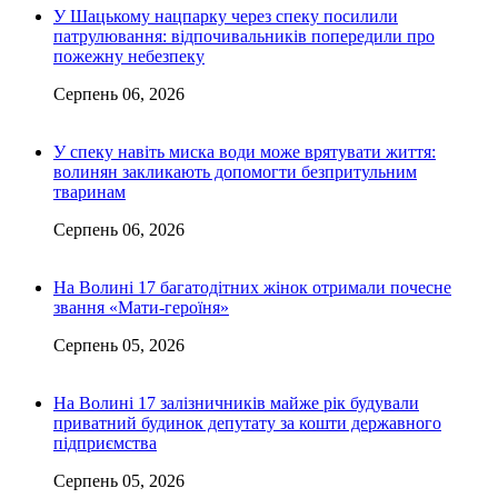
У Шацькому нацпарку через спеку посилили
патрулювання: відпочивальників попередили про
пожежну небезпеку
Серпень 06, 2026
У спеку навіть миска води може врятувати життя:
волинян закликають допомогти безпритульним
тваринам
Серпень 06, 2026
На Волині 17 багатодітних жінок отримали почесне
звання «Мати-героїня»
Серпень 05, 2026
На Волині 17 залізничників майже рік будували
приватний будинок депутату за кошти державного
підприємства
Серпень 05, 2026