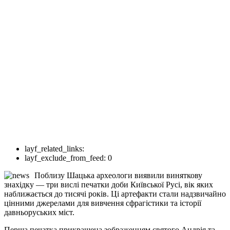
layf_related_links:
layf_exclude_from_feed:
0
Поблизу Шацька археологи виявили виняткову
знахідку — три вислі печатки доби Київської Русі, вік яких
наближається до тисячі років. Ці артефакти стали надзвичайно
цінними джерелами для вивчення сфрагістики та історії
давньоруських міст.
Перша печатка прикрашена зображенням святого Андрія та