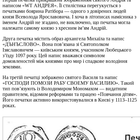
написом «WT АНДРЕЯ». Її стилістика перегукується з
печатками боярина Ратібора — одного з довірених людей
князя Всеволода Ярославовича. І хоча в літописах намісника з
іменем Андрій не згадано, не виключено, що печатка могла
належати самому князю з хресним ім’ям Андрій.
Друга печатка містить образ архангела Михаїла та напис
«ДЪНЪСЛОВО». Вона пов’язана зі Святополком
Ізяславовичем — київським князем, учасником Любецького
з’їзду 1097 року. Цей напис вважався символом
домовленостей між князями про мир і спадкове володіння
землями.
На третій печатці зображено святого Василя та напис
«ГОСПОДИ ПОМОЗИ РАБУ СВОЕМУ ВАСИЛИЮ». Такий
тип пов’язують із Володимиром Мономахом — видатним
правителем, відомим реформами та працею «Повчання дітям».
Його печатки активно використовувалися в Києві у 1113–1125
роках.