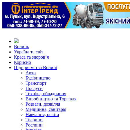
Волинь
Україна та світ
Краса та здоров’я
Корисно
Підприємства Волині
Авто
Будівництво
Транспорт
Послуги
Техніка, обладнання
Виробництво та Торгівля
Розваги, дозвілля
Медицина, санітарія
Навчання, освіта
Тварини
Рослини