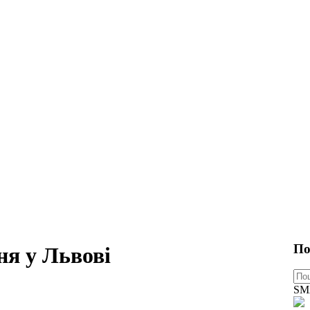
По
ня у Львові
SM