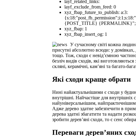
layf_related_links:
layf_exclude_from_feed:
0
xyz_fbap_future_to_publish:
a:3:
{s:18:"post_fb_permission";i:1;s:18
{POST_TITLE} {PERMALINK}";
xyz_fbap:
1
xyz_fbap_insert_og:
1
У сучасному світі кожна людин
присутні абсолютно всюди: у домівках, 
тощо. Тож, сходи є невід’ємною частин
безліч видів сходів, які виготовляються 
скляні, керамічні, кам’яні та багато-баг
Які сходи краще обрати
Нині найактуальнішими є сходи у будинок
внутрішні. Найчастіше для внутрішніх с
найуніверсальнішим, найпрактичнішим т
Адже дерево здатне забезпечити в прим
дерева здатні збагатити та надати розко
зробити дерев’яні сходи, то є сенс обир
Переваги дерев’яних схо