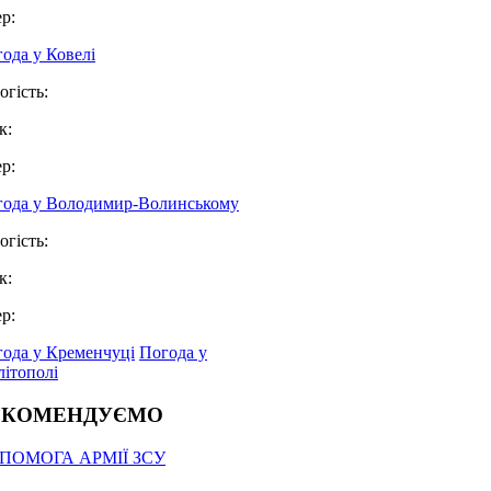
ер:
ода у Ковелі
огість:
к:
ер:
года у Володимир-Волинському
огість:
к:
ер:
ода у Кременчуці
Погода у
ітополі
ЕКОМЕНДУЄМО
ПОМОГА АРМІЇ ЗСУ