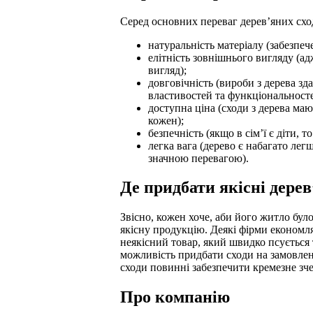
Серед основних переваг дерев’яних схо
натуральність матеріалу (забезпе
елітність зовнішнього вигляду (а
вигляд);
довговічність (вироби з дерева зд
властивостей та функціональносте
доступна ціна (сходи з дерева ма
кожен);
безпечність (якщо в сім’ї є діти,
легка вага (дерево є набагато легш
значною перевагою).
Де придбати якісні дерев
Звісно, кожен хоче, аби його житло було
якісну продукцію. Деякі фірми економля
неякісний товар, який швидко псується 
можливість придбати сходи на замовленн
сходи повинні забезпечити кремезне зче
Про компанію