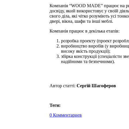
Компанія “WOOD MADE” працює на ринку
досвіду, який використовує у своїй дія
свого діла, які чітко розуміють усі тонк
двері, вікна, шафи та інші меблі.
Компанія працює в декілька етапів:
розробка проекту (проект розробля
виробництво виробів (у виробницт
високу якість продукції);
збірка конструкції (спеціалісти з
надійними та безпечними).
Автор статті:
Сергій Шагоферов
Теги:
0 Комментариев