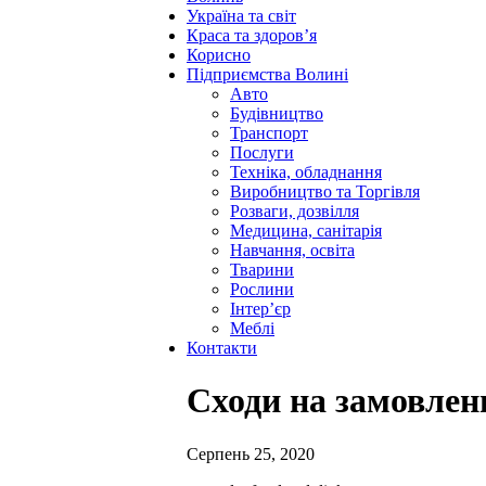
Україна та світ
Краса та здоров’я
Корисно
Підприємства Волині
Авто
Будівництво
Транспорт
Послуги
Техніка, обладнання
Виробництво та Торгівля
Розваги, дозвілля
Медицина, санітарія
Навчання, освіта
Тварини
Рослини
Інтер’єр
Меблі
Контакти
Сходи на замовлен
Серпень 25, 2020