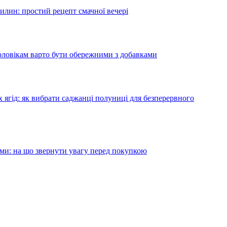
вилин: простий рецепт смачної вечері
чоловікам варто бути обережними з добавками
х ягід: як вибрати саджанці полуниці для безперервного
ами: на що звернути увагу перед покупкою