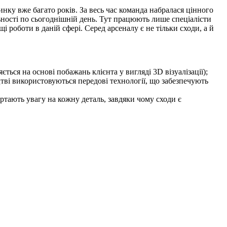
 вже багато років. За весь час команда набралася цінного
льності по сьогоднішній день. Тут працюють лише спеціалісти
ощі роботи в даній сфері. Серед арсеналу є не тільки сходи, а й
ється на основі побажань клієнта у вигляді 3D візуалізації);
ві використовуються передові технології, що забезпечують
вертають увагу на кожну деталь, завдяки чому сходи є