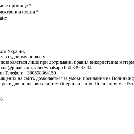
аше прізвище
*
лектронна пошта
*
айт
вом України.
ся в судовому порядку.
у дозволяється лише при дотриманні правил використання матеріа
go.ua@gmail.com, viber/whatsapp 050 339 33 34
com Телефон: +380508364150
міщених на сайті, дозволяється за умови посилання на ВолиньІн
ідкрите для пошукових систем гіперпосилання. Посилання має бу
26