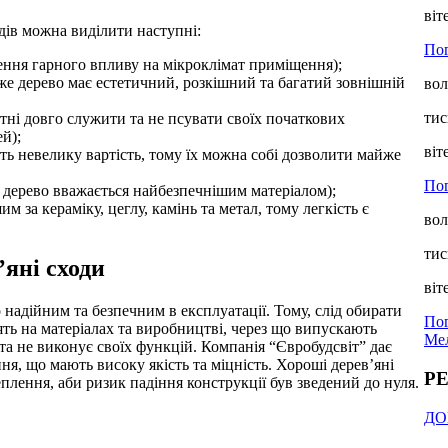
віт
дів можна виділити наступні:
Пог
чення гарного впливу на мікроклімат приміщення);
дже дерево має естетичний, розкішний та багатий зовнішній
вол
тис
атні довго служити та не псувати своїх початкових
й);
віт
ють невелику вартість, тому їх можна собі дозволити майже
По
 то дерево вважається найбезпечнішим матеріалом);
им за кераміку, цеглу, камінь та метал, тому легкість є
вол
тис
’яні сходи
віт
 надійним та безпечним в експлуатації. Тому, слід обирати
Пог
ть на матеріалах та виробництві, через що випускають
Мел
та не виконує своїх функцій. Компанія “Євробудсвіт” дає
я, що мають високу якість та міцність. Хороші дерев’яні
Р
плення, аби ризик падіння конструкції був зведений до нуля.
ДО