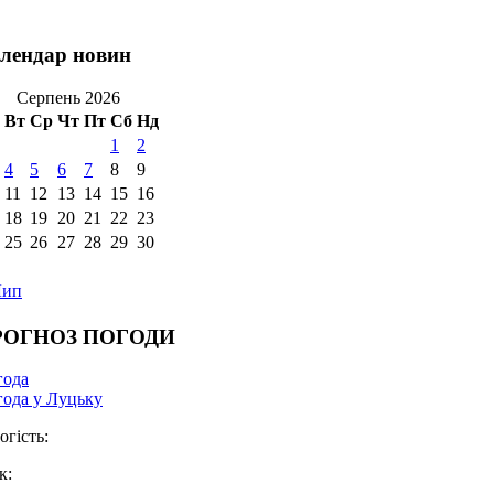
лендар новин
Серпень 2026
Вт
Ср
Чт
Пт
Сб
Нд
1
2
4
5
6
7
8
9
11
12
13
14
15
16
18
19
20
21
22
23
25
26
27
28
29
30
Лип
РОГНОЗ ПОГОДИ
года
ода у Луцьку
огість:
к: