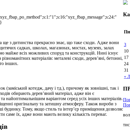
Ка
:"xyz_fbap_po_method";s:1:"1";s:16:"xyz_fbap_message";s:24:"
}
Пн
а ще з дитинства прекрасно знає, що таке сходи. Адже вони
3
дитячих садках, школах, магазинах, мостах, музеях, залах
10
ою майже всіх можливих споруд та конструкцій. Нині існує
17
з різноманітних матеріалів: металеві сходи, дерев’яні, бетонні,
ато інших.
24
31
« 
П
 (заміський котедж, дачу і тд.), причому як зовнішні, так і
ходів обирають дерев’яний матеріал, адже він є
а найоптимальнішим варіантом серед усіх інших матеріалів.
По
іщенні оригінальну та затишну атмосферу. Також вироби з
Пог
ші будинку. Тому, якщо стиль та інтер’єр приміщення дозволяє
ати саме їх, адже вони мають велику кількість переваг.
вол
тис
дів