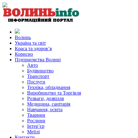
Волинь
Україна та світ
Краса та здоров’я
Корисно
Підприємства Волині
Авто
Будівництво
Транспорт
Послуги
Техніка, обладнання
Виробництво та Торгівля
Розваги, дозвілля
Медицина, санітарія
Навчання, освіта
Тварини
Рослини
Інтер’єр
Меблі
Контакти