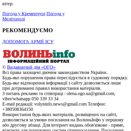
вітер:
Погода у Кременчуці
Погода у
Мелітополі
РЕКОМЕНДУЄМО
ДОПОМОГА АРМІЇ ЗСУ
©
Видавничий дім «ОГО»
Всі права захищені діючим законодавством України.
Будь-яке порушення права переслідується в судовому порядку.
Будь-яке відтворення інформації з сайту дозволяється лише
при дотриманні правил використання матеріалів.
З питань реклами та співпраці : olena.ogo.ua@gmail.com,
viber/whatsapp 050 339 33 34
E-mail редакції: volyninfo.news@gmail.com Телефон:
+380508364150
Використання будь-яких матеріалів, розміщених на сайті,
дозволяється за умови посилання на ВолиньІнфо у першому
або другому абзаці. Для інтернет видань обов'язкове - пряме,
відкрите для пошукових систем гіперпосилання. Посилання