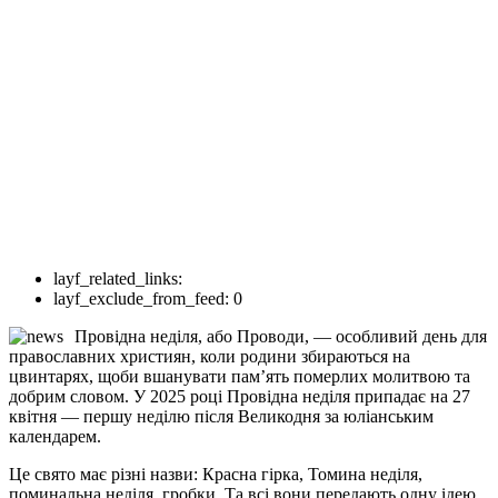
layf_related_links:
layf_exclude_from_feed:
0
Провідна неділя, або Проводи, — особливий день для
православних християн, коли родини збираються на
цвинтарях, щоби вшанувати пам’ять померлих молитвою та
добрим словом. У 2025 році Провідна неділя припадає на 27
квітня — першу неділю після Великодня за юліанським
календарем.
Це свято має різні назви: Красна гірка, Томина неділя,
поминальна неділя, гробки. Та всі вони передають одну ідею