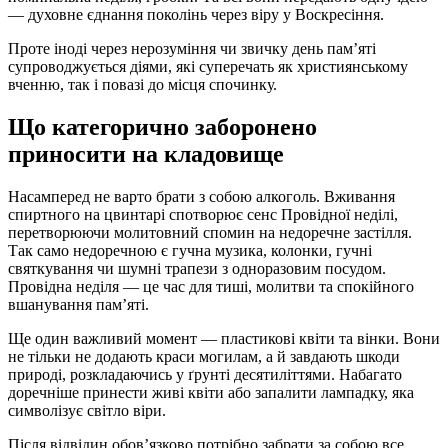
— духовне єднання поколінь через віру у Воскресіння.
Проте іноді через нерозуміння чи звичку день пам’яті
супроводжується діями, які суперечать як християнському
вченню, так і повазі до місця спочинку.
Що категорично заборонено
приносити на кладовище
Насамперед не варто брати з собою алкоголь. Вживання
спиртного на цвинтарі спотворює сенс Провідної неділі,
перетворюючи молитовний спомин на недоречне застілля.
Так само недоречною є гучна музика, колонки, гучні
святкування чи шумні трапези з одноразовим посудом.
Провідна неділя — це час для тиші, молитви та спокійного
вшанування пам’яті.
Ще один важливий момент — пластикові квіти та вінки. Вони
не тільки не додають краси могилам, а й завдають шкоди
природі, розкладаючись у ґрунті десятиліттями. Набагато
доречніше принести живі квіти або запалити лампадку, яка
символізує світло віри.
Після відвідин обов’язково потрібно забрати за собою все