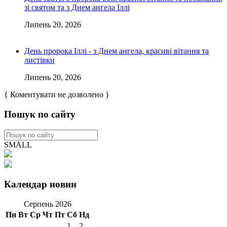
зі святом та з Днем ангела Іллі
Липень 20, 2026
День пророка Іллі - з Днем ангела, красиві вітання та
листівки
Липень 20, 2026
{ Коментувати не дозволено }
Пошук по сайту
SMALL
Календар новин
Серпень 2026
Пн
Вт
Ср
Чт
Пт
Сб
Нд
1
2