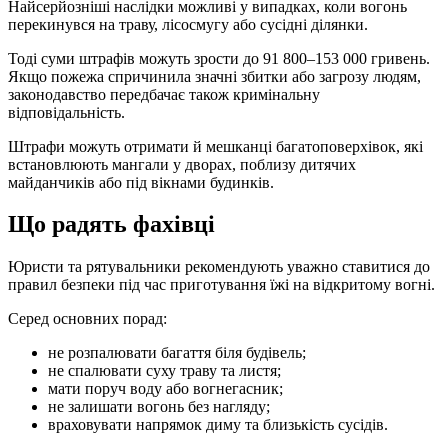
Найсерйозніші наслідки можливі у випадках, коли вогонь
перекинувся на траву, лісосмугу або сусідні ділянки.
Тоді суми штрафів можуть зрости до 91 800–153 000 гривень.
Якщо пожежа спричинила значні збитки або загрозу людям,
законодавство передбачає також кримінальну
відповідальність.
Штрафи можуть отримати й мешканці багатоповерхівок, які
встановлюють мангали у дворах, поблизу дитячих
майданчиків або під вікнами будинків.
Що радять фахівці
Юристи та рятувальники рекомендують уважно ставитися до
правил безпеки під час приготування їжі на відкритому вогні.
Серед основних порад:
не розпалювати багаття біля будівель;
не спалювати суху траву та листя;
мати поруч воду або вогнегасник;
не залишати вогонь без нагляду;
враховувати напрямок диму та близькість сусідів.