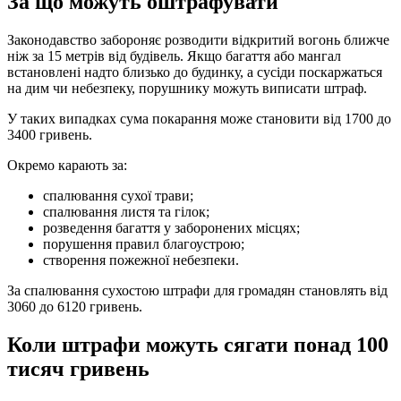
За що можуть оштрафувати
Законодавство забороняє розводити відкритий вогонь ближче
ніж за 15 метрів від будівель. Якщо багаття або мангал
встановлені надто близько до будинку, а сусіди поскаржаться
на дим чи небезпеку, порушнику можуть виписати штраф.
У таких випадках сума покарання може становити від 1700 до
3400 гривень.
Окремо карають за:
спалювання сухої трави;
спалювання листя та гілок;
розведення багаття у заборонених місцях;
порушення правил благоустрою;
створення пожежної небезпеки.
За спалювання сухостою штрафи для громадян становлять від
3060 до 6120 гривень.
Коли штрафи можуть сягати понад 100
тисяч гривень