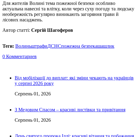
Для жителів Волині тема пожежної безпеки особливо
актуальна навесні та влітку, коли через суху погоду та людську
необережність регулярно виникають загоряння трави й
лісових насаджень.
Автор статті:
Сергій Шагоферов
Теги:
Волинь
штрафи
ДСНС
пожежна безпека
шашлик
0 Комментариев
Від мобілізації до виплат: які зміни чекають на українців
у серпні 2026 року
Серпень 01, 2026
З Медовим Спасом – красиві листівки та привітання
Серпень 01, 2026
День святого пророка Іллі: красиві вітання та побажання