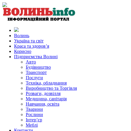
Волинь
Україна та світ
Краса та здоров’я
Корисно
Підприємства Волині
Авто
Будівництво
Транспорт
Послуги
Техніка, обладнання
Виробництво та Торгівля
Розваги, дозвілля
Медицина, санітарія
Навчання, освіта
Тварини
Рослини
Інтер’єр
Меблі
Контакти