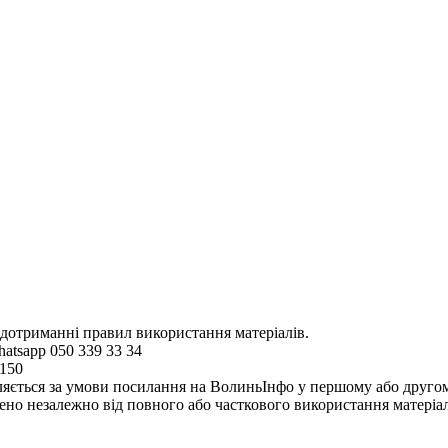
 дотриманні правил використання матеріалів.
hatsapp 050 339 33 34
4150
ляється за умови посилання на ВолиньІнфо у першому або другому 
но незалежно від повного або часткового використання матеріал