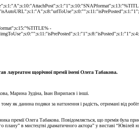
ype";s:1:"A";s:10:"AttachPost";s:1:"1";s:10:"SNAPformat";s:13:"%TI
isAutoURL";s:1:"A";s:8:"urlToUse";s:0:"";s:11:"isPrePosted";s:1:"1
Pformat";s:15:"%TITLE% -
imgToUse";s:0:"";s:11:"isPrePosted";s:1:"1";s:8:"isPosted";s:1:"1";
ав лауреатом щорічної премії імені Олега Табакова.
ова, Марина Зудіна, Іван Вирипаєв і інші.
тому як данина подяки за натхнення і радість, отримані від робі
ника премії Олега Табакова. Повідомляється, що премія була пр
го плану” в мистецтві драматичного актора” у виставі “Ювілей ю