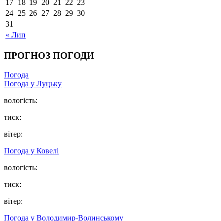
17
18
19
20
21
22
23
24
25
26
27
28
29
30
31
« Лип
ПРОГНОЗ ПОГОДИ
Погода
Погода у Луцьку
вологість:
тиск:
вітер:
Погода у Ковелі
вологість:
тиск:
вітер:
Погода у Володимир-Волинському