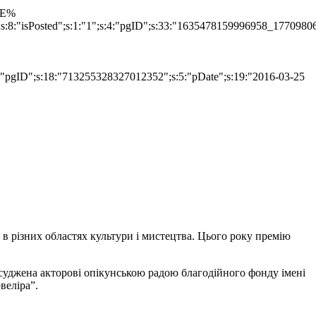
TLE%
";s:8:"isPosted";s:1:"1";s:4:"pgID";s:33:"1635478159996958_1770980
s:4:"pgID";s:18:"713255328327012352";s:5:"pDate";s:19:"2016-03-25
т в різних областях культури і мистецтва. Цього року премію
исуджена акторові опікунською радою благодійного фонду імені
веліра”.