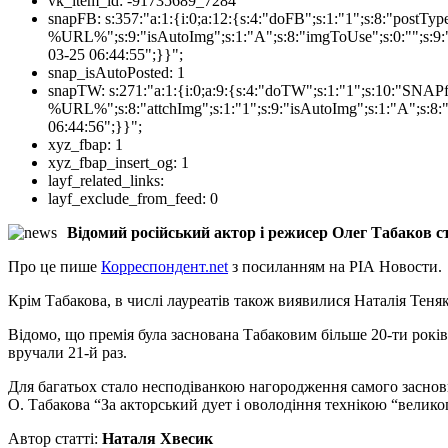
vk_item_id:
-91735689_7284
snapFB:
s:357:"a:1:{i:0;a:12:{s:4:"doFB";s:1:"1";s:8:"postT
%URL%";s:9:"isAutoImg";s:1:"A";s:8:"imgToUse";s:0:"";s:9:"
03-25 06:44:55";}}";
snap_isAutoPosted:
1
snapTW:
s:271:"a:1:{i:0;a:9:{s:4:"doTW";s:1:"1";s:10:"SNA
%URL%";s:8:"attchImg";s:1:"1";s:9:"isAutoImg";s:1:"A";s:8:"
06:44:56";}}";
xyz_fbap:
1
xyz_fbap_insert_og:
1
layf_related_links:
layf_exclude_from_feed:
0
Відомий російський актор і режисер Олег Табаков ст
Про це пише
Корреспондент.net
з посиланням на РІА Новости.
Крім Табакова, в числі лауреатів також виявилися Наталія Теняк
Відомо, що премія була заснована Табаковим більше 20-ти років 
вручали 21-й раз.
Для багатьох стало несподіванкою нагородження самого заснов
О. Табакова “За акторський дует і оволодіння технікою “велико
Автор статті:
Наталя Хвесик