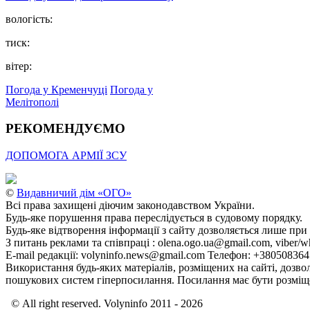
вологість:
тиск:
вітер:
Погода у Кременчуці
Погода у
Мелітополі
РЕКОМЕНДУЄМО
ДОПОМОГА АРМІЇ ЗСУ
©
Видавничий дім «ОГО»
Всі права захищені діючим законодавством України.
Будь-яке порушення права переслідується в судовому порядку.
Будь-яке відтворення інформації з сайту дозволяється лише при
З питань реклами та співпраці : olena.ogo.ua@gmail.com, viber/w
E-mail редакції: volyninfo.news@gmail.com Телефон: +38050836
Використання будь-яких матеріалів, розміщених на сайті, дозво
пошукових систем гіперпосилання. Посилання має бути розміще
© All right reserved. Volyninfo 2011 - 2026