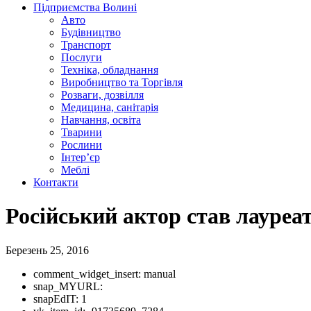
Підприємства Волині
Авто
Будівництво
Транспорт
Послуги
Техніка, обладнання
Виробництво та Торгівля
Розваги, дозвілля
Медицина, санітарія
Навчання, освіта
Тварини
Рослини
Інтер’єр
Меблі
Контакти
Російський актор став лауреат
Березень 25, 2016
comment_widget_insert:
manual
snap_MYURL:
snapEdIT:
1