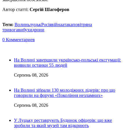
Автор статті:
Сергій Шагоферов
Теги:
Волинь
луцьк
Росія
війна
атака
повітряна
тривога
вибухи
дрони
0 Комментариев
На Волині завершили українсько-польські ексгумації:
виявили останки 55 людей
Серпень 08, 2026
На Волині зібрали 130 молодіжних лідерів: про що
говорили на форумі «Покоління незламних»
Серпень 08, 2026
У Луцьку реставрують Будинок офіцерів: що вже
зробили та який музей там відкриють