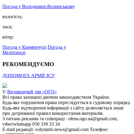
Погода у Володимир-Волинському
вологість:
тиск:
вітер:
Погода у Кременчуці
Погода у
Мелітополі
РЕКОМЕНДУЄМО
ДОПОМОГА АРМІЇ ЗСУ
©
Видавничий дім «ОГО»
Всі права захищені діючим законодавством України.
Будь-яке порушення права переслідується в судовому порядку.
Будь-яке відтворення інформації з сайту дозволяється лише
при дотриманні правил використання матеріалів.
З питань реклами та співпраці : olena.ogo.ua@gmail.com,
viber/whatsapp 050 339 33 34
E-mail редакції: volyninfo.news@gmail.com Телефон: