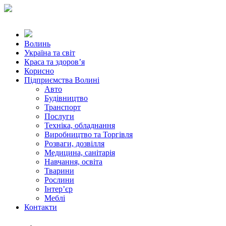
Волинь
Україна та світ
Краса та здоров’я
Корисно
Підприємства Волині
Авто
Будівництво
Транспорт
Послуги
Техніка, обладнання
Виробництво та Торгівля
Розваги, дозвілля
Медицина, санітарія
Навчання, освіта
Тварини
Рослини
Інтер’єр
Меблі
Контакти