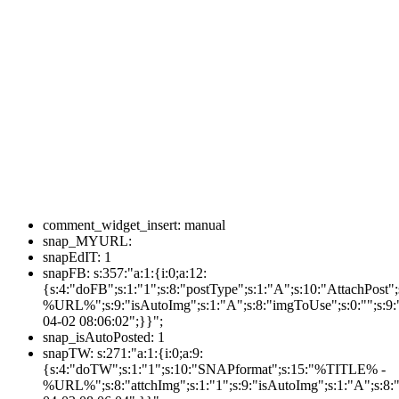
comment_widget_insert:
manual
snap_MYURL:
snapEdIT:
1
snapFB:
s:357:"a:1:{i:0;a:12:
{s:4:"doFB";s:1:"1";s:8:"postType";s:1:"A";s:10:"AttachPos
%URL%";s:9:"isAutoImg";s:1:"A";s:8:"imgToUse";s:0:"";s:9:"
04-02 08:06:02";}}";
snap_isAutoPosted:
1
snapTW:
s:271:"a:1:{i:0;a:9:
{s:4:"doTW";s:1:"1";s:10:"SNAPformat";s:15:"%TITLE% -
%URL%";s:8:"attchImg";s:1:"1";s:9:"isAutoImg";s:1:"A";s:8:"