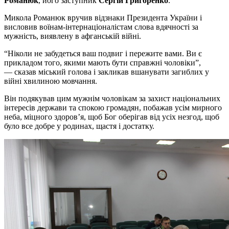
Романюк
, його заступник
Сергій Григоренко
.
Микола Романюк вручив відзнаки Президента України і
висловив воїнам-інтернаціоналістам слова вдячності за
мужність, виявлену в афганській війні.
“Ніколи не забудеться ваш подвиг і пережите вами. Ви є
прикладом того, якими мають бути справжні чоловіки”,
— сказав міський голова і закликав вшанувати загиблих у
війні хвилиною мовчання.
Він подякував цим мужнім чоловікам за захист національних
інтересів держави та спокою громадян, побажав усім мирного
неба, міцного здоров’я, щоб Бог оберігав від усіх незгод, щоб
було все добре у родинах, щастя і достатку.