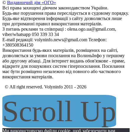
©
Видавничий дім «ОГО»
Всі права захищені діючим законодавством України.
Будь-яке порушення права переслідується в судовому порядку.
Будь-яке відтворення інформації з сайту дозволяється лише
при дотриманні правил використання матеріалів.
З питань реклами та співпраці : olena.ogo.ua@gmail.com,
viber/whatsapp 050 339 33 34
E-mail редакції: volyninfo.news@gmail.com Телефон:
+380508364150
Використання будь-яких матеріалів, розміщених на сайті,
дозволяється за умови посилання на ВолиньІнфо у першому
або другому абзаці. Для інтернет видань обов'язкове - пряме,
відкрите для пошукових систем гіперпосилання. Посилання
має бути розміщено незалежно від повного або часткового
використання матеріалів.
© All right reserved. Volyninfo 2011 - 2026
Scroll Up
Ми використовуємо файли cookie, щоб забезпечити вам