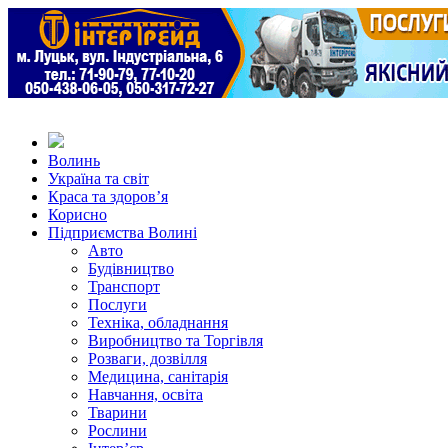
Волинь
Україна та світ
Краса та здоров’я
Корисно
Підприємства Волині
Авто
Будівництво
Транспорт
Послуги
Техніка, обладнання
Виробництво та Торгівля
Розваги, дозвілля
Медицина, санітарія
Навчання, освіта
Тварини
Рослини