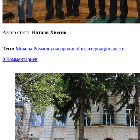
Автор статті:
Наталя Хвесик
Теги:
Микола Романюк
нагороди
воїни інтернаціоналісти
0 Комментариев