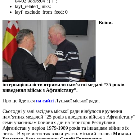
04-02 08:06:04";}}";
layf_related_links:
layf_exclude_from_feed:
0
Воїни-
інтернаціоналісти отримали пам’ятні медалі “25 років
виведення військ з Афганістану”.
Про це йдеться
на сайті
Луцької міської ради.
Сьогодні у залі засідань міської ради відбулося вручення
пам’ятних медалей “25 років виведення військ з Афганістану”
cеми учасникам бойових дій на території Республіки
Афганістан у період 1979-1989 років та інвалідам війни з їх
числа. В урочистостях взяли участь міський голова
Микола