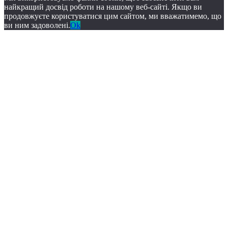
найкращий досвід роботи на нашому веб-сайті. Якщо ви
продовжуєте користуватися цим сайтом, ми вважатимемо, що
ви ним задоволені.
Ok